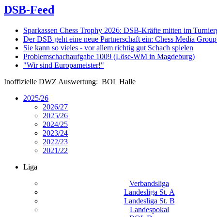
DSB-Feed
Sparkassen Chess Trophy 2026: DSB-Kräfte mitten im Turnie
Der DSB geht eine neue Partnerschaft ein: Chess Media Grou
Sie kann so vieles - vor allem richtig gut Schach spielen
Problemschachaufgabe 1009 (Löse-WM in Magdeburg)
"Wir sind Europameister!"
Inoffizielle DWZ Auswertung: BOL Halle
2025/26
2026/27
2025/26
2024/25
2023/24
2022/23
2021/22
Liga
Verbandsliga
Landesliga St. A
Landesliga St. B
Landespokal