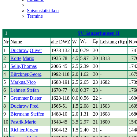
Saisonstatistiken
Termine
1
SV Sangerhausen II
W
E
Nr
Name
alte DWZ
W
Leistung (Rp)
Niv
e
F
1
Duchrow,Oliver
1978-132
1.0
0.79
30
-
174
2
Korte,Mario
1935-78
4.5
5.97
30
1813
177
3
Selle,Thomas
2006-45
2.5
2.39
30
-
174
4
Bürckner,Georg
1992-118
2.0
1.62
30
-
167
5
Markus,Nico
1688-191
2.5
2.65
23
1682
173
6
Lehnert,Stefan
1670-77
0.0
0.37
23
-
176
7
Gremmer,Dieter
1628-118
0.0
0.56
22
-
160
8
Duchrow,Fred
1565-51
1.5
2.08
21
1503
169
9
Biermann,Steffen
1488-10
2.0
1.31
20
1608
168
10
Pastrik,Mario
1548-45
3.5
2.97
21
1600
154
11
Richter,Jürgen
1504-12
1.5
2.40
21
-
144