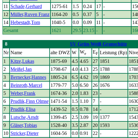
11
Schade,Gerhard
1275-61
1.5
0.24
17
-
15
12
Müller,Ruven Franz
1164-20
0.5
0.37
5
-
14
14
Hebestadt,Tom
1040-5
0.0
0.09
11
-
14
Gesamt
1621
29.5
23.15
-
-
16
8
SV Grün-Weiß Granschütz
W
E
Nr
Name
alte DWZ
W
Leistung (Rp)
Niv
e
F
1
Kitze,Lukas
1875-69
4.5
4.65
27
1851
185
2
Meißel,Jan
1798-67
4.0
4.13
25
1788
178
3
Bernecker,Hannes
1805-24
6.5
4.62
19
1869
170
4
Beinroth,Marcel
1779-77
5.0
6.50
26
1676
163
5
Weber,Frank
1674-36
2.0
1.83
23
-
158
6
Prudlik,Finn Olmse
1471-54
1.5
1.10
7
-
163
7
Prudlik,Elisa
1439-52
0.5
0.78
14
-
171
8
Lutsche,Arndt
1399-45
2.5
3.09
19
1377
154
9
Gläser,Tobias
1528-40
3.5
2.87
20
1593
153
10
Stricker,Dieter
1604-56
0.0
0.91
22
-
122