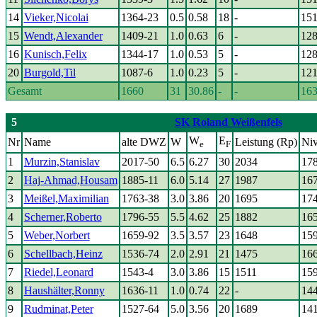
14
Vieker,Nicolai
1364-23
0.5
0.58
18
-
15
15
Wendt,Alexander
1409-21
1.0
0.63
6
-
12
16
Kunisch,Felix
1344-17
1.0
0.53
5
-
12
20
Burgold,Til
1087-6
1.0
0.23
5
-
12
Gesamt
1660
31
30.86
-
-
16
5
SK Roland Weißenfels
W
E
Nr
Name
alte DWZ
W
Leistung (Rp)
Ni
e
F
1
Murzin,Stanislav
2017-50
6.5
6.27
30
2034
17
2
Haj-Ahmad,Housam
1885-11
6.0
5.14
27
1987
16
3
Meißel,Maximilian
1763-38
3.0
3.86
20
1695
17
4
Scherner,Roberto
1796-55
5.5
4.62
25
1882
16
5
Weber,Norbert
1659-92
3.5
3.57
23
1648
15
6
Schellbach,Heinz
1536-74
2.0
2.91
21
1475
16
7
Riedel,Leonard
1543-4
3.0
3.86
15
1511
15
8
Haushälter,Ronny
1636-11
1.0
0.74
22
-
14
9
Rudminat,Peter
1527-64
5.0
3.56
20
1689
14