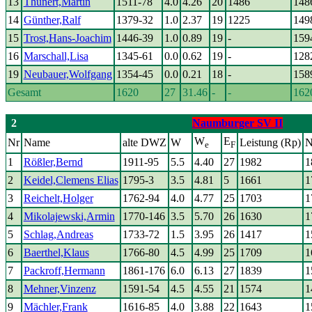
13
Thunert,Martin
1511-78
4.0
4.26
20
1486
148
14
Günther,Ralf
1379-32
1.0
2.37
19
1225
149
15
Trost,Hans-Joachim
1446-39
1.0
0.89
19
-
159
16
Marschall,Lisa
1345-61
0.0
0.62
19
-
128
19
Neubauer,Wolfgang
1354-45
0.0
0.21
18
-
158
Gesamt
1620
27
31.46
-
-
162
2
Naumburger SV II
W
E
Nr
Name
alte DWZ
W
Leistung (Rp)
N
e
F
1
Rößler,Bernd
1911-95
5.5
4.40
27
1982
1
2
Keidel,Clemens Elias
1795-3
3.5
4.81
5
1661
1
3
Reichelt,Holger
1762-94
4.0
4.77
25
1703
1
4
Mikolajewski,Armin
1770-146
3.5
5.70
26
1630
1
5
Schlag,Andreas
1733-72
1.5
3.95
26
1417
1
6
Baerthel,Klaus
1766-80
4.5
4.99
25
1709
1
7
Packroff,Hermann
1861-176
6.0
6.13
27
1839
1
8
Mehner,Vinzenz
1591-54
4.5
4.55
21
1574
1
9
Mächler,Frank
1616-85
4.0
3.88
22
1643
1