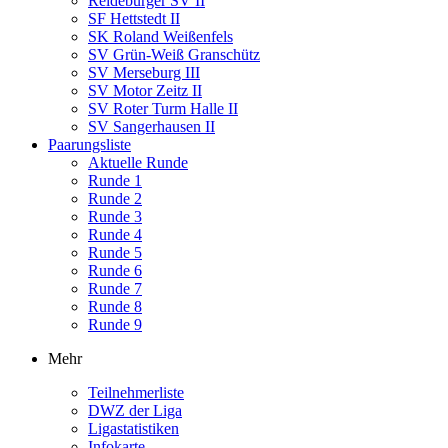
Reideburger SV II
SF Hettstedt II
SK Roland Weißenfels
SV Grün-Weiß Granschütz
SV Merseburg III
SV Motor Zeitz II
SV Roter Turm Halle II
SV Sangerhausen II
Paarungsliste
Aktuelle Runde
Runde 1
Runde 2
Runde 3
Runde 4
Runde 5
Runde 6
Runde 7
Runde 8
Runde 9
Mehr
Teilnehmerliste
DWZ der Liga
Ligastatistiken
Infokarte