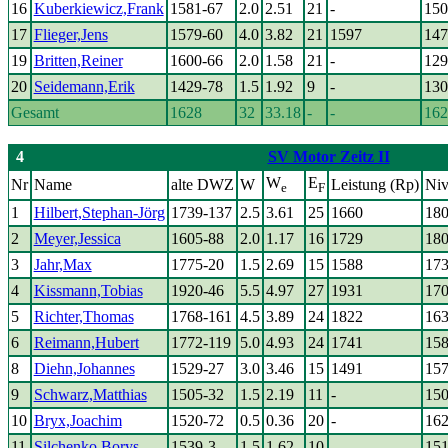
16
Kuberkiewicz,Frank
1581-67
2.0
2.51
21
-
150
17
Flieger,Jens
1579-60
4.0
3.82
21
1597
147
19
Britten,Reiner
1600-66
2.0
1.58
21
-
129
20
Seidemann,Erik
1429-78
1.5
1.92
9
-
130
Gesamt
1628
32
33.18
-
-
162
4
SV Motor Zeitz II
W
E
Nr
Name
alte DWZ
W
Leistung (Rp)
Niv
e
F
1
Hilbert,Stephan-Jörg
1739-137
2.5
3.61
25
1660
18
2
Meyer,Jessica
1605-88
2.0
1.17
16
1729
18
3
Jahr,Max
1775-20
1.5
2.69
15
1588
17
4
Kissmann,Tobias
1920-46
5.5
4.97
27
1931
17
5
Richter,Thomas
1768-161
4.5
3.89
24
1822
16
6
Reimann,Hubert
1772-119
5.0
4.93
24
1741
15
8
Diehn,Johannes
1529-27
3.0
3.46
15
1491
15
9
Schwarz,Matthias
1505-32
1.5
2.19
11
-
15
10
Bryx,Joachim
1520-72
0.5
0.36
20
-
16
11
Silchenko,Borys
1539-3
1.5
1.62
10
-
15