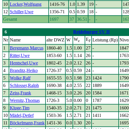
10
Locker,Wolfgang
1416-76
1.0
1.39
19
-
14
12
Schiller,Uwe
1356-71
0.5
0.59
18
-
12
Gesamt
1697
37
36.51
-
-
16
6
Reideburger SV II
W
E
Nr
Name
alte DWZ
W
Leistung (Rp)
Nive
e
F
1
Bergmann,Marcus
1860-40
1.5
1.00
27
-
1847
2
Ritter,Uwe
1853-60
1.5
1.14
26
-
1763
3
Hentschel,Uwe
1802-45
2.0
2.12
26
-
1793
4
Branditz,Heiko
1726-37
0.5
0.59
24
-
1649
5
Wolke,Ralf
1655-55
0.5
1.98
23
1424
1790
6
Schlosser,Ralph
1690-38
4.0
2.55
22
1889
1649
7
Zeiss,Frank
1468-15
3.0
2.26
20
1584
1671
8
Wernitz,Thomas
1726-3
5.0
0.00
0
1787
1629
9
Kluge,Tim
1540-35
2.0
2.71
21
1475
1600
10
Mädel,Detlef
1503-36
1.5
2.71
21
1411
1662
11
Böckelmann,Frank
1451-36
0.0
1.30
20
-
1695