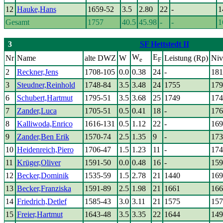
12
Hauke,Hans
1659-52
3.5
2.80
22
-
1
Gesamt
1757
40.5
45.98
-
-
1
3
SF Hettstedt II
W
E
Nr
Name
alte DWZ
W
Leistung (Rp)
Niv
e
F
2
Reckner,Jens
1708-105
0.0
0.38
24
-
181
3
Steudner,Reinhold
1748-84
3.5
3.48
24
1755
179
6
Schubert,Hartmut
1795-51
3.5
3.68
25
1749
174
7
Zander,Luca
1705-51
0.5
0.41
18
-
176
8
Kalliwoda,Enrico
1616-131
0.5
1.12
22
-
169
9
Zander,Ben Erik
1570-74
2.5
1.35
9
-
173
10
Heidenreich,Piero
1706-47
1.5
1.23
11
-
174
11
Krüger,Oliver
1591-50
0.0
0.48
16
-
159
12
Becker,Dominik
1535-59
1.5
2.78
21
1440
169
13
Becker,Franziska
1591-89
2.5
1.98
21
1661
166
14
Friedrich,Detlef
1585-43
3.0
3.11
21
1575
157
15
Freier,Hartmut
1643-48
3.5
3.35
22
1644
149