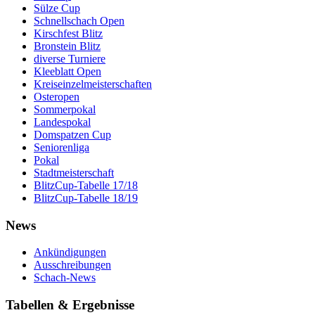
Sülze Cup
Schnellschach Open
Kirschfest Blitz
Bronstein Blitz
diverse Turniere
Kleeblatt Open
Kreiseinzelmeisterschaften
Osteropen
Sommerpokal
Landespokal
Domspatzen Cup
Seniorenliga
Pokal
Stadtmeisterschaft
BlitzCup-Tabelle 17/18
BlitzCup-Tabelle 18/19
News
Ankündigungen
Ausschreibungen
Schach-News
Tabellen & Ergebnisse