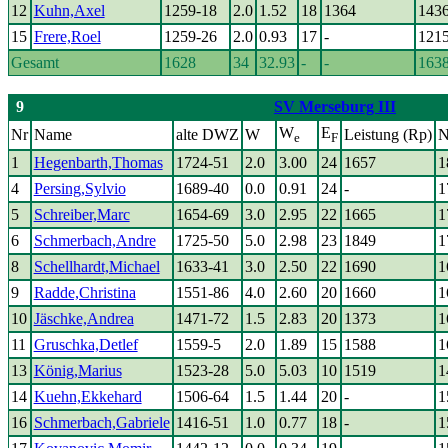
12
Kuhn,Axel
1259-18
2.0
1.52
18
1364
143
15
Frere,Roel
1259-26
2.0
0.93
17
-
121
Gesamt
1628
34
32.93
-
-
163
9
SV Merseburg III
W
E
Nr
Name
alte DWZ
W
Leistung (Rp)
N
e
F
1
Hegenbarth,Thomas
1724-51
2.0
3.00
24
1657
1
4
Persing,Sylvio
1689-40
0.0
0.91
24
-
1
5
Schreiber,Marc
1654-69
3.0
2.95
22
1665
1
6
Schmerbach,Andre
1725-50
5.0
2.98
23
1849
1
8
Schellhardt,Michael
1633-41
3.0
2.50
22
1690
1
9
Radde,Christina
1551-86
4.0
2.60
20
1660
1
10
Jäschke,Andrea
1471-72
1.5
2.83
20
1373
1
11
Gruschka,Detlef
1559-5
2.0
1.89
15
1588
1
13
König,Marius
1523-28
5.0
5.03
10
1519
1
14
Kuehn,Ekkehard
1506-64
1.5
1.44
20
-
1
16
Schmerbach,Gabriele
1416-51
1.0
0.77
18
-
1