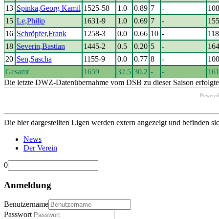
13
Spinka,Georg Kamil
1525-58
1.0
0.89
7
-
10
15
Le,Philip
1631-9
1.0
0.69
7
-
15
16
Schröpfer,Frank
1258-3
0.0
0.66
10
-
118
18
Severin,Bastian
1445-2
0.5
0.20
5
-
16
20
Sen,Sascha
1155-9
0.0
0.77
8
-
10
Gesamt
1659
32.5
30.2
-
-
16
Die letzte DWZ-Datenübernahme vom DSB zu dieser Saison erfolgte 
Powere
Die hier dargestellten Ligen werden extern angezeigt und befinden si
News
Der Verein
0
Anmeldung
Benutzername
Passwort