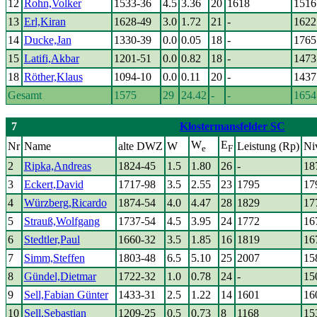
12
Rohn,Volker
1533-36
4.5
3.36
20
1618
1516
13
Erl,Kiran
1628-49
3.0
1.72
21
-
1622
14
Ducke,Jan
1330-39
0.0
0.05
18
-
1765
15
Latifi,Akbar
1201-51
0.0
0.82
18
-
1473
18
Röther,Klaus
1094-10
0.0
0.11
20
-
1437
Gesamt
1575
29
24.42
-
-
1654
7
Klostermansfelder SC
W
E
Nr
Name
alte DWZ
W
Leistung (Rp)
Ni
e
F
2
Ripka,Andreas
1824-45
1.5
1.80
26
-
18
3
Eckert,David
1717-98
3.5
2.55
23
1795
17
4
Würzberg,Ricardo
1874-54
4.0
4.47
28
1829
17
5
Strauß,Wolfgang
1737-54
4.5
3.95
24
1772
16
6
Stedtler,Paul
1660-32
3.5
1.85
16
1819
16
7
Simm,Steffen
1803-48
6.5
5.10
25
2007
15
8
Gündel,Dietmar
1722-32
1.0
0.78
24
-
15
9
Sell,Fabian Günter
1433-31
2.5
1.22
14
1601
16
10
Sell,Sebastian
1209-25
0.5
0.73
8
1168
15