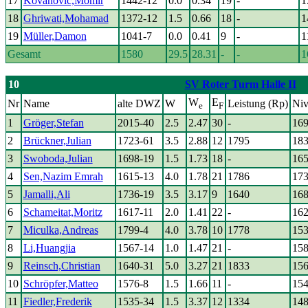
17
Kovanovic,Momir
1442-12
0.0
0.34
19
-
1
18
Ghriwati,Mohamad
1372-12
1.5
0.66
18
-
1
19
Müller,Damon
1041-7
0.0
0.41
9
-
1
Gesamt
1580
29.5
28.31
-
-
1
10
SV Roter Turm Halle II
W
E
Nr
Name
alte DWZ
W
Leistung (Rp)
Niv
e
F
1
Gröger,Stefan
2015-40
2.5
2.47
30
-
16
2
Brückner,Julian
1723-61
3.5
2.88
12
1795
18
3
Swoboda,Julian
1698-19
1.5
1.73
18
-
16
4
Sen,Nazim Emrah
1615-13
4.0
1.78
21
1786
17
5
Jamalli,Ali
1736-19
3.5
3.17
9
1640
16
6
Schameitat,Moritz
1617-11
2.0
1.41
22
-
16
7
Miculka,Andreas
1799-4
4.0
3.78
10
1778
15
8
Li,Huangjia
1567-14
1.0
1.47
21
-
15
9
Reinsch,Christian
1640-31
5.0
3.27
21
1833
15
10
Schröpfer,Matteo
1576-8
1.5
1.66
11
-
15
11
Fiedler,Frederik
1535-34
1.5
3.37
12
1334
14