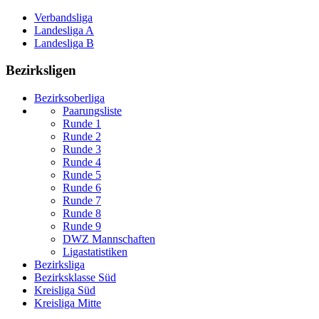
Verbandsliga
Landesliga A
Landesliga B
Bezirksligen
Bezirksoberliga
Paarungsliste
Runde 1
Runde 2
Runde 3
Runde 4
Runde 5
Runde 6
Runde 7
Runde 8
Runde 9
DWZ Mannschaften
Ligastatistiken
Bezirksliga
Bezirksklasse Süd
Kreisliga Süd
Kreisliga Mitte