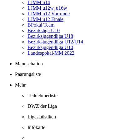
LJMM u14
LJMM u12w, u16w
LJMM u12 Vorrunde
LJMM u12 Finale
BPokal Team
Bezirksliga U10
Bezirksjugendliga U18
Bezirksjugendliga U12/U14
Bezirksjugendliga U10
Landespokal-MM 2022
Mannschaften
Paarungsliste
Mehr
Teilnehmerliste
DWZ der Liga
Ligastatistiken
Infokarte