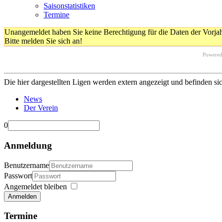
Saisonstatistiken
Termine
Unangemeldet haben Sie keine Berechtigung für die Daten der Vorja
Bitte melden Sie sich an!
Powere
Die hier dargestellten Ligen werden extern angezeigt und befinden si
News
Der Verein
0
Anmeldung
Benutzername
Passwort
Angemeldet bleiben
Anmelden
Termine