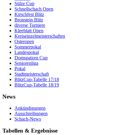
Sülze Cup
Schnellschach Open
Kirschfest Blitz
Bronstein Blitz
diverse Turniere
Kleeblatt Open
Kreiseinzelmeisterschaften
Osteropen
Sommerpokal
Landespokal
Domspatzen Cup
Seniorenliga
Pokal
Stadtmeisterschaft
BlitzCup-Tabelle 17/18
BlitzCup-Tabelle 18/19
News
Ankündigungen
Ausschreibungen
Schach-News
Tabellen & Ergebnisse