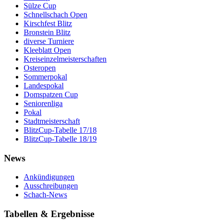
Sülze Cup
Schnellschach Open
Kirschfest Blitz
Bronstein Blitz
diverse Turniere
Kleeblatt Open
Kreiseinzelmeisterschaften
Osteropen
Sommerpokal
Landespokal
Domspatzen Cup
Seniorenliga
Pokal
Stadtmeisterschaft
BlitzCup-Tabelle 17/18
BlitzCup-Tabelle 18/19
News
Ankündigungen
Ausschreibungen
Schach-News
Tabellen & Ergebnisse