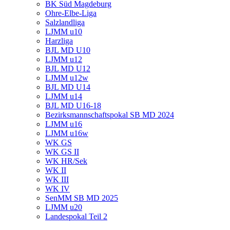
BK Süd Magdeburg
Ohre-Elbe-Liga
Salzlandliga
LJMM u10
Harzliga
BJL MD U10
LJMM u12
BJL MD U12
LJMM u12w
BJL MD U14
LJMM u14
BJL MD U16-18
Bezirksmannschaftspokal SB MD 2024
LJMM u16
LJMM u16w
WK GS
WK GS II
WK HR/Sek
WK II
WK III
WK IV
SenMM SB MD 2025
LJMM u20
Landespokal Teil 2