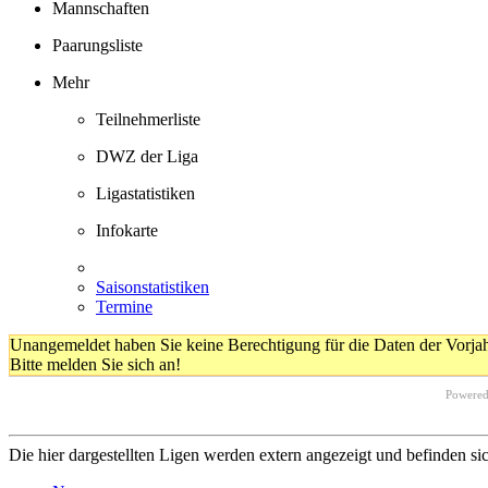
Mannschaften
Paarungsliste
Mehr
Teilnehmerliste
DWZ der Liga
Ligastatistiken
Infokarte
Saisonstatistiken
Termine
Unangemeldet haben Sie keine Berechtigung für die Daten der Vorja
Bitte melden Sie sich an!
Powere
Die hier dargestellten Ligen werden extern angezeigt und befinden si