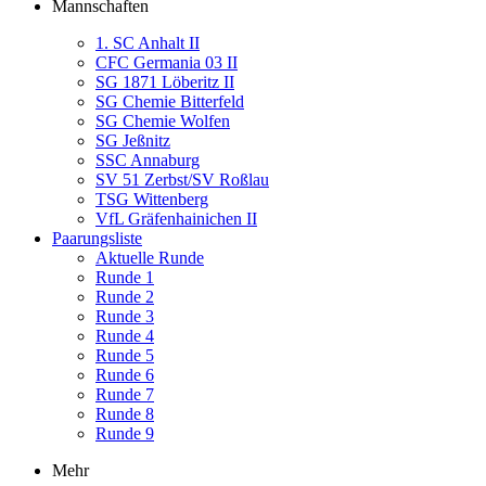
Mannschaften
1. SC Anhalt II
CFC Germania 03 II
SG 1871 Löberitz II
SG Chemie Bitterfeld
SG Chemie Wolfen
SG Jeßnitz
SSC Annaburg
SV 51 Zerbst/SV Roßlau
TSG Wittenberg
VfL Gräfenhainichen II
Paarungsliste
Aktuelle Runde
Runde 1
Runde 2
Runde 3
Runde 4
Runde 5
Runde 6
Runde 7
Runde 8
Runde 9
Mehr