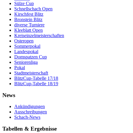
Sülze Cup
Schnellschach Open
Kirschfest Blitz
Bronstein Blitz
diverse Turniere
Kleeblatt Open
Kreiseinzelmeisterschaften
Osteropen
Sommerpokal
Landespokal
Domspatzen Cup
Seniorenliga
Pokal
Stadtmeisterschaft
BlitzCup-Tabelle 17/18
BlitzCup-Tabelle 18/19
News
Ankündigungen
Ausschreibungen
Schach-News
Tabellen & Ergebnisse