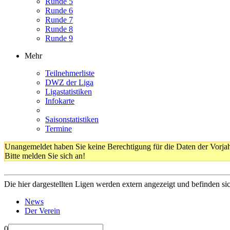
Runde 5
Runde 6
Runde 7
Runde 8
Runde 9
Mehr
Teilnehmerliste
DWZ der Liga
Ligastatistiken
Infokarte
Saisonstatistiken
Termine
Unangemeldet haben Sie keine Berechtigung für die Daten der Vorja
Bitte melden Sie sich an!
Die hier dargestellten Ligen werden extern angezeigt und befinden si
News
Der Verein
0