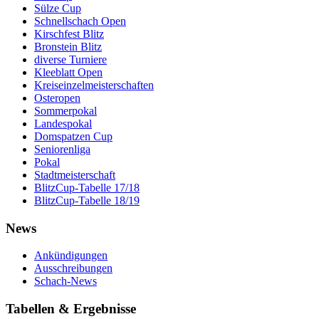
Sülze Cup
Schnellschach Open
Kirschfest Blitz
Bronstein Blitz
diverse Turniere
Kleeblatt Open
Kreiseinzelmeisterschaften
Osteropen
Sommerpokal
Landespokal
Domspatzen Cup
Seniorenliga
Pokal
Stadtmeisterschaft
BlitzCup-Tabelle 17/18
BlitzCup-Tabelle 18/19
News
Ankündigungen
Ausschreibungen
Schach-News
Tabellen & Ergebnisse