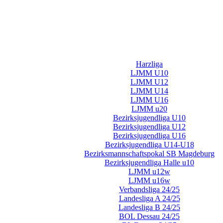
Harzliga
LJMM U10
LJMM U12
LJMM U14
LJMM U16
LJMM u20
Bezirksjugendliga U10
Bezirksjugendliga U12
Bezirksjugendliga U16
Bezirksjugendliga U14-U18
Bezirksmannschaftspokal SB Magdeburg
Bezirksjugendliga Halle u10
LJMM u12w
LJMM u16w
Verbandsliga 24/25
Landesliga A 24/25
Landesliga B 24/25
BOL Dessau 24/25