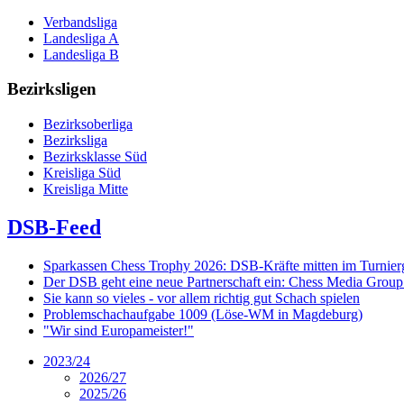
Verbandsliga
Landesliga A
Landesliga B
Bezirksligen
Bezirksoberliga
Bezirksliga
Bezirksklasse Süd
Kreisliga Süd
Kreisliga Mitte
DSB-Feed
Sparkassen Chess Trophy 2026: DSB-Kräfte mitten im Turnie
Der DSB geht eine neue Partnerschaft ein: Chess Media Grou
Sie kann so vieles - vor allem richtig gut Schach spielen
Problemschachaufgabe 1009 (Löse-WM in Magdeburg)
"Wir sind Europameister!"
2023/24
2026/27
2025/26