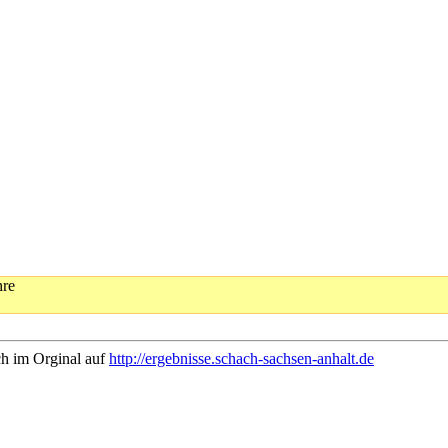
hre
ch im Orginal auf
http://ergebnisse.schach-sachsen-anhalt.de