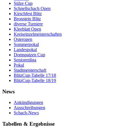
Sülze Cup
Schnellschach Open
Kirschfest Blitz
Bronstein Blitz
diverse Turniere
Kleeblatt Open
Kreiseinzelmeisterschaften
Osteropen
Sommerpokal
Landespokal
Domspatzen Cup
Seniorenliga
Pokal
Stadtmeisterschaft
BlitzCup-Tabelle 17/18
BlitzCup-Tabelle 18/19
News
Ankündigungen
Ausschreibungen
Schach-News
Tabellen & Ergebnisse