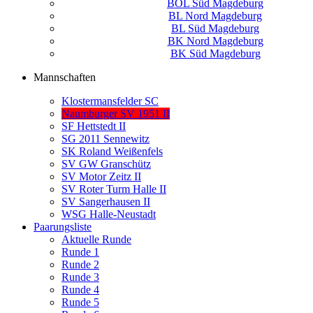
BOL Süd Magdeburg
BL Nord Magdeburg
BL Süd Magdeburg
BK Nord Magdeburg
BK Süd Magdeburg
Mannschaften
Klostermansfelder SC
Naumburger SV 1951 II
SF Hettstedt II
SG 2011 Sennewitz
SK Roland Weißenfels
SV GW Granschütz
SV Motor Zeitz II
SV Roter Turm Halle II
SV Sangerhausen II
WSG Halle-Neustadt
Paarungsliste
Aktuelle Runde
Runde 1
Runde 2
Runde 3
Runde 4
Runde 5