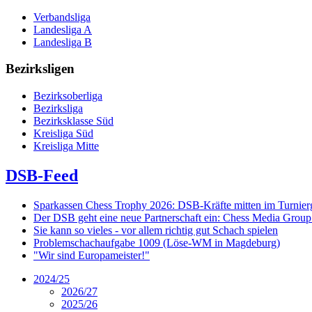
Verbandsliga
Landesliga A
Landesliga B
Bezirksligen
Bezirksoberliga
Bezirksliga
Bezirksklasse Süd
Kreisliga Süd
Kreisliga Mitte
DSB-Feed
Sparkassen Chess Trophy 2026: DSB-Kräfte mitten im Turnie
Der DSB geht eine neue Partnerschaft ein: Chess Media Grou
Sie kann so vieles - vor allem richtig gut Schach spielen
Problemschachaufgabe 1009 (Löse-WM in Magdeburg)
"Wir sind Europameister!"
2024/25
2026/27
2025/26