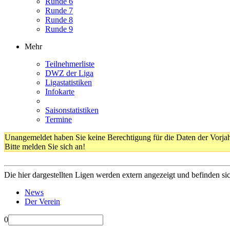
Runde 6
Runde 7
Runde 8
Runde 9
Mehr
Teilnehmerliste
DWZ der Liga
Ligastatistiken
Infokarte
Saisonstatistiken
Termine
Unangemeldet haben Sie keine Berechtigung für die Daten der Vorja
Bitte melden Sie sich an!
Die hier dargestellten Ligen werden extern angezeigt und befinden si
News
Der Verein
0