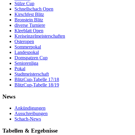
Sülze Cup
Schnellschach Open
Kirschfest Blitz
Bronstein Blitz
diverse Turniere
Kleeblatt Open
Kreiseinzelmeisterschaften
Osteropen
Sommerpokal
Landespokal
Domspatzen Cup
Seniorenliga
Pokal
Stadtmeisterschaft
BlitzCup-Tabelle 17/18
BlitzCup-Tabelle 18/19
News
Ankündigungen
Ausschreibungen
Schach-News
Tabellen & Ergebnisse