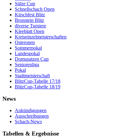
Sülze Cup
Schnellschach Open
Kirschfest Blitz
Bronstein Blitz
diverse Turniere
Kleeblatt Open
Kreiseinzelmeisterschaften
Osteropen
Sommerpokal
Landespokal
Domspatzen Cup
Seniorenliga
Pokal
Stadtmeisterschaft
BlitzCup-Tabelle 17/18
BlitzCup-Tabelle 18/19
News
Ankündigungen
Ausschreibungen
Schach-News
Tabellen & Ergebnisse