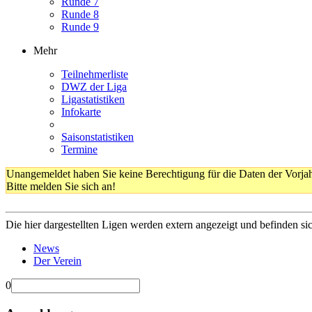
Runde 7
Runde 8
Runde 9
Mehr
Teilnehmerliste
DWZ der Liga
Ligastatistiken
Infokarte
Saisonstatistiken
Termine
Unangemeldet haben Sie keine Berechtigung für die Daten der Vorja
Bitte melden Sie sich an!
Die hier dargestellten Ligen werden extern angezeigt und befinden si
News
Der Verein
0