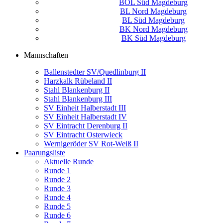
BOL Süd Magdeburg
BL Nord Magdeburg
BL Süd Magdeburg
BK Nord Magdeburg
BK Süd Magdeburg
Mannschaften
Ballenstedter SV/Quedlinburg II
Harzkalk Rübeland II
Stahl Blankenburg II
Stahl Blankenburg III
SV Einheit Halberstadt III
SV Einheit Halberstadt IV
SV Eintracht Derenburg II
SV Eintracht Osterwieck
Wernigeröder SV Rot-Weiß II
Paarungsliste
Aktuelle Runde
Runde 1
Runde 2
Runde 3
Runde 4
Runde 5
Runde 6