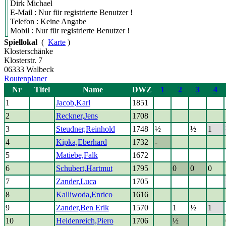
Dirk Michael
E-Mail : Nur für registrierte Benutzer !
Telefon : Keine Angabe
Mobil : Nur für registrierte Benutzer !
Spiellokal
(
Karte
)
Klosterschänke
Klosterstr. 7
06333 Walbeck
Routenplaner
Nr
Titel
Name
DWZ
1
2
3
4
1
Jacob,Karl
1851
2
Reckner,Jens
1708
3
Steudner,Reinhold
1748
½
½
1
4
Kipka,Eberhard
1732
-
5
Matiebe,Falk
1672
6
Schubert,Hartmut
1795
0
0
0
7
Zander,Luca
1705
8
Kalliwoda,Enrico
1616
9
Zander,Ben Erik
1570
1
½
1
10
Heidenreich,Piero
1706
½