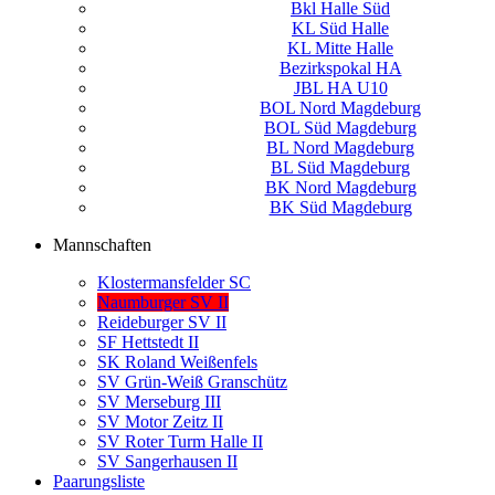
Bkl Halle Süd
KL Süd Halle
KL Mitte Halle
Bezirkspokal HA
JBL HA U10
BOL Nord Magdeburg
BOL Süd Magdeburg
BL Nord Magdeburg
BL Süd Magdeburg
BK Nord Magdeburg
BK Süd Magdeburg
Mannschaften
Klostermansfelder SC
Naumburger SV II
Reideburger SV II
SF Hettstedt II
SK Roland Weißenfels
SV Grün-Weiß Granschütz
SV Merseburg III
SV Motor Zeitz II
SV Roter Turm Halle II
SV Sangerhausen II
Paarungsliste