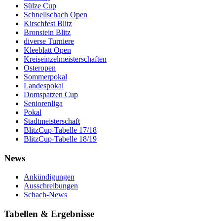
Sülze Cup
Schnellschach Open
Kirschfest Blitz
Bronstein Blitz
diverse Turniere
Kleeblatt Open
Kreiseinzelmeisterschaften
Osteropen
Sommerpokal
Landespokal
Domspatzen Cup
Seniorenliga
Pokal
Stadtmeisterschaft
BlitzCup-Tabelle 17/18
BlitzCup-Tabelle 18/19
News
Ankündigungen
Ausschreibungen
Schach-News
Tabellen & Ergebnisse