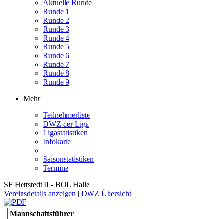
Aktuelle Runde
Runde 1
Runde 2
Runde 3
Runde 4
Runde 5
Runde 6
Runde 7
Runde 8
Runde 9
Mehr
Teilnehmerliste
DWZ der Liga
Ligastatistiken
Infokarte
Saisonstatistiken
Termine
SF Hettstedt II - BOL Halle
Vereinsdetails anzeigen
|
DWZ Übersicht
Mannschaftsführer