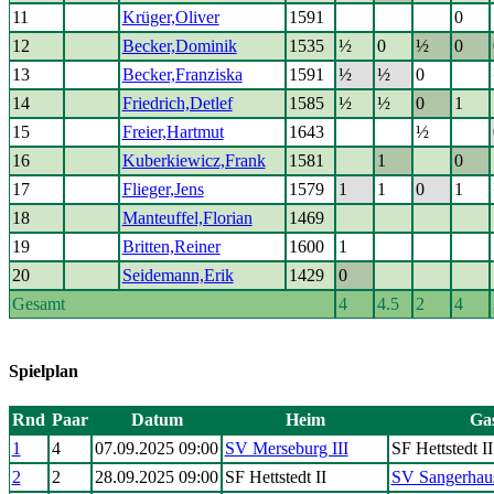
11
Krüger,Oliver
1591
0
12
Becker,Dominik
1535
½
0
½
0
13
Becker,Franziska
1591
½
½
0
14
Friedrich,Detlef
1585
½
½
0
1
15
Freier,Hartmut
1643
½
16
Kuberkiewicz,Frank
1581
1
0
17
Flieger,Jens
1579
1
1
0
1
18
Manteuffel,Florian
1469
19
Britten,Reiner
1600
1
20
Seidemann,Erik
1429
0
Gesamt
4
4.5
2
4
Spielplan
Rnd
Paar
Datum
Heim
Ga
1
4
07.09.2025 09:00
SV Merseburg III
SF Hettstedt II
2
2
28.09.2025 09:00
SF Hettstedt II
SV Sangerhaus