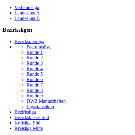
Verbandsliga
Landesliga A
Landesliga B
Bezirksligen
Bezirksoberliga
Paarungsliste
Runde 1
Runde 2
Runde 3
Runde 4
Runde 5
Runde 6
Runde 7
Runde 8
Runde 9
DWZ Mannschaften
Ligastatistiken
Bezirksliga
Bezirksklasse Süd
Kreisliga Süd
Kreisliga Mitte