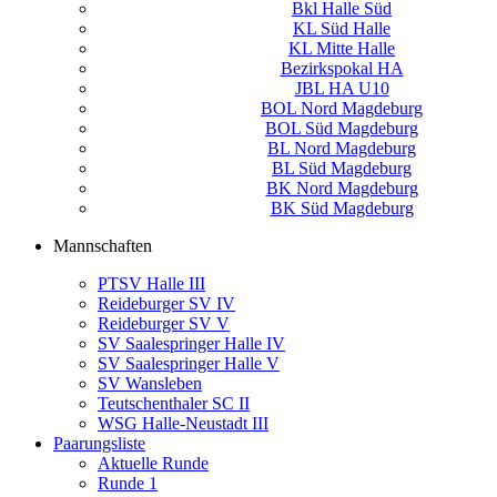
Bkl Halle Süd
KL Süd Halle
KL Mitte Halle
Bezirkspokal HA
JBL HA U10
BOL Nord Magdeburg
BOL Süd Magdeburg
BL Nord Magdeburg
BL Süd Magdeburg
BK Nord Magdeburg
BK Süd Magdeburg
Mannschaften
PTSV Halle III
Reideburger SV IV
Reideburger SV V
SV Saalespringer Halle IV
SV Saalespringer Halle V
SV Wansleben
Teutschenthaler SC II
WSG Halle-Neustadt III
Paarungsliste
Aktuelle Runde
Runde 1