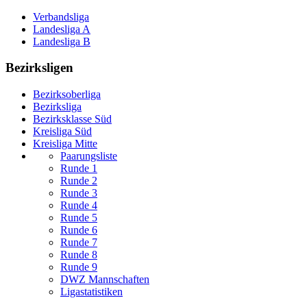
Verbandsliga
Landesliga A
Landesliga B
Bezirksligen
Bezirksoberliga
Bezirksliga
Bezirksklasse Süd
Kreisliga Süd
Kreisliga Mitte
Paarungsliste
Runde 1
Runde 2
Runde 3
Runde 4
Runde 5
Runde 6
Runde 7
Runde 8
Runde 9
DWZ Mannschaften
Ligastatistiken