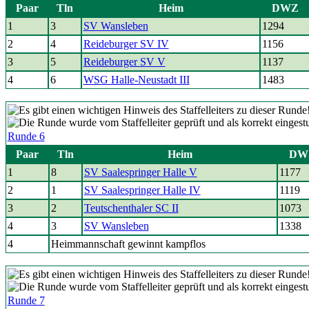
Paar
Tln
Heim
DWZ
1
3
SV Wansleben
1294
2
4
Reideburger SV IV
1156
3
5
Reideburger SV V
1137
4
6
WSG Halle-Neustadt III
1483
Runde 6
Paar
Tln
Heim
DW
1
8
SV Saalespringer Halle V
1177
2
1
SV Saalespringer Halle IV
1119
3
2
Teutschenthaler SC II
1073
4
3
SV Wansleben
1338
4
Heimmannschaft gewinnt kampflos
Runde 7