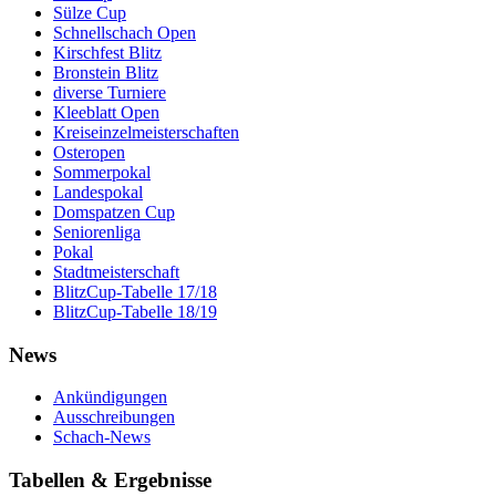
Sülze Cup
Schnellschach Open
Kirschfest Blitz
Bronstein Blitz
diverse Turniere
Kleeblatt Open
Kreiseinzelmeisterschaften
Osteropen
Sommerpokal
Landespokal
Domspatzen Cup
Seniorenliga
Pokal
Stadtmeisterschaft
BlitzCup-Tabelle 17/18
BlitzCup-Tabelle 18/19
News
Ankündigungen
Ausschreibungen
Schach-News
Tabellen & Ergebnisse