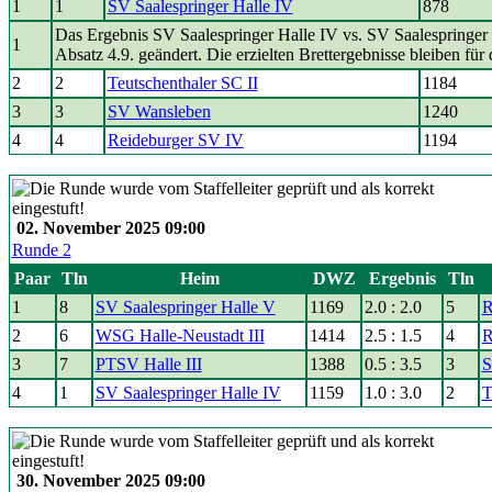
1
1
SV Saalespringer Halle IV
878
Das Ergebnis SV Saalespringer Halle IV vs. SV Saalespring
1
Absatz 4.9. geändert. Die erzielten Brettergebnisse bleiben 
2
2
Teutschenthaler SC II
1184
3
3
SV Wansleben
1240
4
4
Reideburger SV IV
1194
02. November 2025 09:00
Runde 2
Paar
Tln
Heim
DWZ
Ergebnis
Tln
1
8
SV Saalespringer Halle V
1169
2.0 : 2.0
5
R
2
6
WSG Halle-Neustadt III
1414
2.5 : 1.5
4
R
3
7
PTSV Halle III
1388
0.5 : 3.5
3
S
4
1
SV Saalespringer Halle IV
1159
1.0 : 3.0
2
T
30. November 2025 09:00