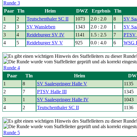
Runde 3
Paar
Tln
Heim
DWZ
Ergebnis
Tln
1
2
Teutschenthaler SC II
1073
2.0 : 2.0
8
SV Saa
2
3
SV Wansleben
1343
2.0 : 2.0
1
SV Saa
3
4
Reideburger SV IV
1141
1.5 : 2.5
7
PTSV H
4
5
Reideburger SV V
925
0.0 : 4.0
6
WSG Ha
Runde 4
Paar
Tln
Heim
DW
1
8
SV Saalespringer Halle V
1135
2
7
PTSV Halle III
1345
3
1
SV Saalespringer Halle IV
1043
4
2
Teutschenthaler SC II
1136
Runde 5