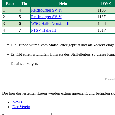
Paar
Tln
Heim
DWZ
1
4
Reideburger SV IV
1156
2
5
Reideburger SV V
1137
3
6
WSG Halle-Neustadt III
1444
4
7
PTSV Halle III
1317
= Die Runde wurde vom Staffelleiter geprüft und als korrekt einges
= Es gibt einen wichtigen Hinweis des Staffelleiters zu dieser Run
= Details anzeigen.
Powere
Die hier dargestellten Ligen werden extern angezeigt und befinden si
News
Der Verein