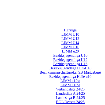
Harzliga
LJMM U10
LJMM U12
LJMM U14
LJMM U16
LJMM u20
Bezirksjugendliga U10
Bezirksjugendliga U12
Bezirksjugendliga U16
Bezirksjugendliga U14-U18
Bezirksmannschaftspokal SB Magdeburg
Bezirksjugendliga Halle u10
LJMM u12w
LJMM u16w
Verbandsliga 24/25
Landesliga A 24/25
Landesliga B 24/25
BOL Dessau 24/25