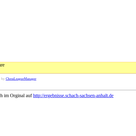
hre
d by
ChessLeagueManager
ch im Orginal auf
http://ergebnisse.schach-sachsen-anhalt.de