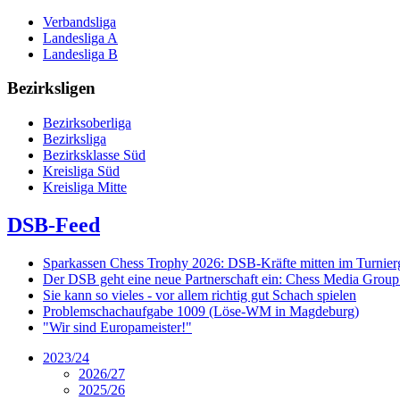
Verbandsliga
Landesliga A
Landesliga B
Bezirksligen
Bezirksoberliga
Bezirksliga
Bezirksklasse Süd
Kreisliga Süd
Kreisliga Mitte
DSB-Feed
Sparkassen Chess Trophy 2026: DSB-Kräfte mitten im Turnie
Der DSB geht eine neue Partnerschaft ein: Chess Media Grou
Sie kann so vieles - vor allem richtig gut Schach spielen
Problemschachaufgabe 1009 (Löse-WM in Magdeburg)
"Wir sind Europameister!"
2023/24
2026/27
2025/26