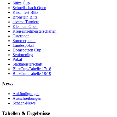
Sülze Cup
Schnellschach Open
Kirschfest Blitz
Bronstein Blitz
diverse Turniere
Kleeblatt Open
Kreiseinzelmeisterschaften
Osteropen
Sommerpokal
Landespokal
Domspatzen Cup
Seniorenliga
Pokal
Stadtmeisterschaft
BlitzCup-Tabelle 17/18
BlitzCup-Tabelle 18/19
News
Ankündigungen
Ausschreibungen
Schach-News
Tabellen & Ergebnisse