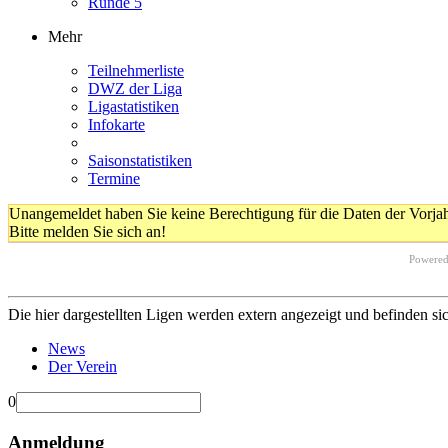
Runde 5
Mehr
Teilnehmerliste
DWZ der Liga
Ligastatistiken
Infokarte
Saisonstatistiken
Termine
Unangemeldet haben Sie keine Berechtigung für die Daten der Vorja
Bitte melden Sie sich an!
Powere
Die hier dargestellten Ligen werden extern angezeigt und befinden si
News
Der Verein
0
Anmeldung