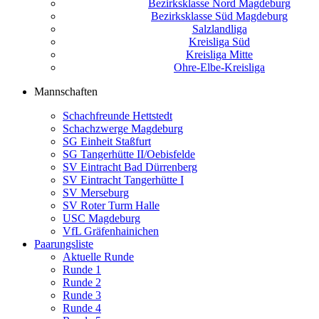
Bezirksklasse Nord Magdeburg
Bezirksklasse Süd Magdeburg
Salzlandliga
Kreisliga Süd
Kreisliga Mitte
Ohre-Elbe-Kreisliga
Mannschaften
Schachfreunde Hettstedt
Schachzwerge Magdeburg
SG Einheit Staßfurt
SG Tangerhütte II/Oebisfelde
SV Eintracht Bad Dürrenberg
SV Eintracht Tangerhütte I
SV Merseburg
SV Roter Turm Halle
USC Magdeburg
VfL Gräfenhainichen
Paarungsliste
Aktuelle Runde
Runde 1
Runde 2
Runde 3
Runde 4