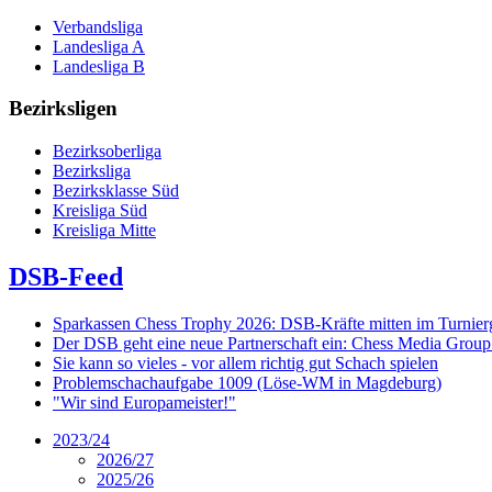
Verbandsliga
Landesliga A
Landesliga B
Bezirksligen
Bezirksoberliga
Bezirksliga
Bezirksklasse Süd
Kreisliga Süd
Kreisliga Mitte
DSB-Feed
Sparkassen Chess Trophy 2026: DSB-Kräfte mitten im Turnie
Der DSB geht eine neue Partnerschaft ein: Chess Media Grou
Sie kann so vieles - vor allem richtig gut Schach spielen
Problemschachaufgabe 1009 (Löse-WM in Magdeburg)
"Wir sind Europameister!"
2023/24
2026/27
2025/26