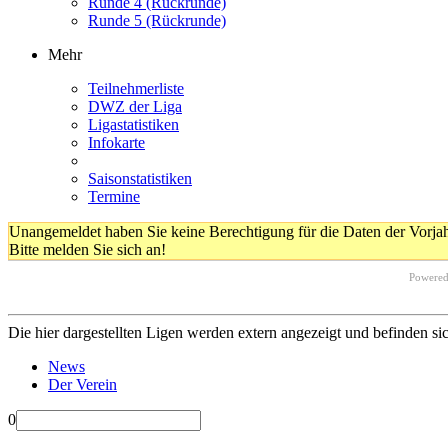
Runde 4 (Rückrunde)
Runde 5 (Rückrunde)
Mehr
Teilnehmerliste
DWZ der Liga
Ligastatistiken
Infokarte
Saisonstatistiken
Termine
Unangemeldet haben Sie keine Berechtigung für die Daten der Vorja
Bitte melden Sie sich an!
Powere
Die hier dargestellten Ligen werden extern angezeigt und befinden si
News
Der Verein
0