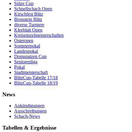
Sülze Cup
Schnellschach Open
Kirschfest Blitz
Bronstein Blitz
diverse Turniere
Kleeblatt Open
Kreiseinzelmeisterschaften
Osteropen
Sommerpokal
Landespokal
Domspatzen Cup
Seniorenliga
Pokal
Stadtmeisterschaft
BlitzCup-Tabelle 17/18
BlitzCup-Tabelle 18/19
News
Ankündigungen
Ausschreibungen
Schach-News
Tabellen & Ergebnisse