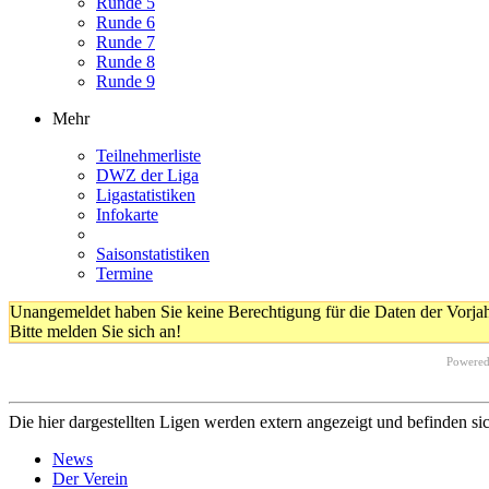
Runde 5
Runde 6
Runde 7
Runde 8
Runde 9
Mehr
Teilnehmerliste
DWZ der Liga
Ligastatistiken
Infokarte
Saisonstatistiken
Termine
Unangemeldet haben Sie keine Berechtigung für die Daten der Vorja
Bitte melden Sie sich an!
Powere
Die hier dargestellten Ligen werden extern angezeigt und befinden si
News
Der Verein