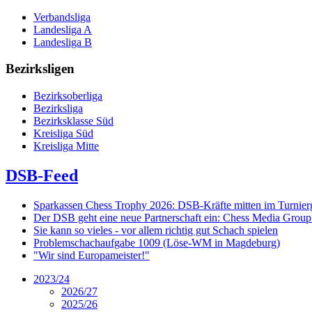
Verbandsliga
Landesliga A
Landesliga B
Bezirksligen
Bezirksoberliga
Bezirksliga
Bezirksklasse Süd
Kreisliga Süd
Kreisliga Mitte
DSB-Feed
Sparkassen Chess Trophy 2026: DSB-Kräfte mitten im Turnie
Der DSB geht eine neue Partnerschaft ein: Chess Media Grou
Sie kann so vieles - vor allem richtig gut Schach spielen
Problemschachaufgabe 1009 (Löse-WM in Magdeburg)
"Wir sind Europameister!"
2023/24
2026/27
2025/26