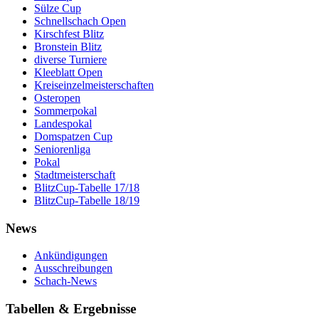
Sülze Cup
Schnellschach Open
Kirschfest Blitz
Bronstein Blitz
diverse Turniere
Kleeblatt Open
Kreiseinzelmeisterschaften
Osteropen
Sommerpokal
Landespokal
Domspatzen Cup
Seniorenliga
Pokal
Stadtmeisterschaft
BlitzCup-Tabelle 17/18
BlitzCup-Tabelle 18/19
News
Ankündigungen
Ausschreibungen
Schach-News
Tabellen & Ergebnisse