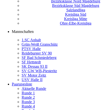
Bezirksklasse Nord Magdeburg
Bezirksklasse Süd Magdeburg
Salzlandliga
Kreisliga Süd
Kreisliga Mitte
Ohre-Elbe-Kreisliga
Mannschaften
1.SC Anhalt
Grün-Weiß Granschütz
PTSV Halle
Reideburger SV 90
SF Bad Schmiedeberg
SF Hettstedt
SK Dessau 93 II
SV GW WB-Piesteritz
SV Motor Zeitz
USV Halle II
Paarungsliste
Aktuelle Runde
Runde 1
Runde 2
Runde 3
Runde 4