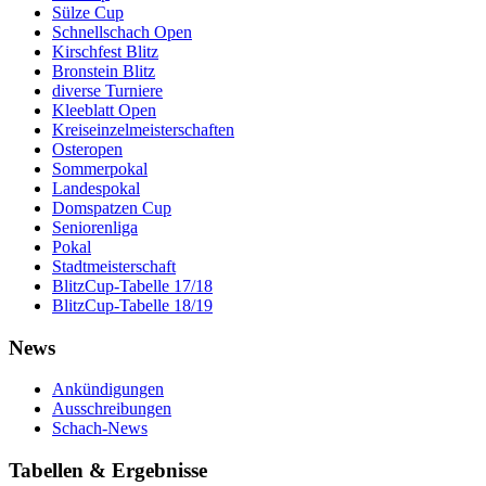
Sülze Cup
Schnellschach Open
Kirschfest Blitz
Bronstein Blitz
diverse Turniere
Kleeblatt Open
Kreiseinzelmeisterschaften
Osteropen
Sommerpokal
Landespokal
Domspatzen Cup
Seniorenliga
Pokal
Stadtmeisterschaft
BlitzCup-Tabelle 17/18
BlitzCup-Tabelle 18/19
News
Ankündigungen
Ausschreibungen
Schach-News
Tabellen & Ergebnisse