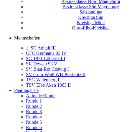
Bezirksklasse Nord Magdeburg
Bezirksklasse Süd Magdeburg
Salzlandliga
Kreisliga Süd
Kreisliga Mitte
Ohre-Elbe-Kreisliga
Mannschaften
1. SC Anhalt III
CFC Germania 03 IV
SG 1871 Löberitz III
SK Dessau 93 V
SV Blau-Rot Coswig I
SV Grün-Weiß WB-Piesteritz II
TSG Wittenberg II
TSV Elbe Aken 1863 II
Paarungsliste
Aktuelle Runde
Runde 1
Runde 2
Runde 3
Runde 4
Runde 5
Runde 6