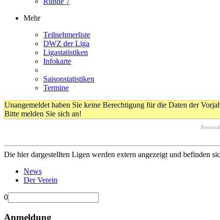
Runde 7
Mehr
Teilnehmerliste
DWZ der Liga
Ligastatistiken
Infokarte
Saisonstatistiken
Termine
Unangemeldet haben Sie keine Berechtigung für die Daten der Vorja
Bitte melden Sie sich an!
Powere
Die hier dargestellten Ligen werden extern angezeigt und befinden si
News
Der Verein
0
Anmeldung