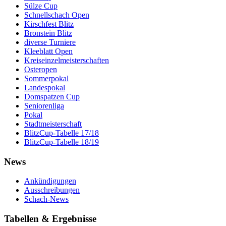
Sülze Cup
Schnellschach Open
Kirschfest Blitz
Bronstein Blitz
diverse Turniere
Kleeblatt Open
Kreiseinzelmeisterschaften
Osteropen
Sommerpokal
Landespokal
Domspatzen Cup
Seniorenliga
Pokal
Stadtmeisterschaft
BlitzCup-Tabelle 17/18
BlitzCup-Tabelle 18/19
News
Ankündigungen
Ausschreibungen
Schach-News
Tabellen & Ergebnisse