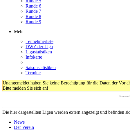
Runde 5
Runde 6
Runde 7
Runde 8
Runde 9
Mehr
Teilnehmerliste
DWZ der Liga
Ligastatistiken
Infokarte
Saisonstatistiken
Termine
Unangemeldet haben Sie keine Berechtigung für die Daten der Vorja
Bitte melden Sie sich an!
Powere
Die hier dargestellten Ligen werden extern angezeigt und befinden si
News
Der Verein