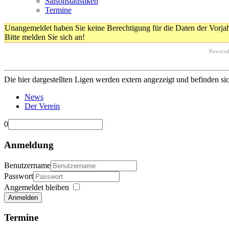
Saisonstatistiken
Termine
Unangemeldet haben Sie keine Berechtigung für die Daten der Vorja
Bitte melden Sie sich an!
Powere
Die hier dargestellten Ligen werden extern angezeigt und befinden si
News
Der Verein
0
Anmeldung
Benutzername
Passwort
Angemeldet bleiben
Anmelden
Termine