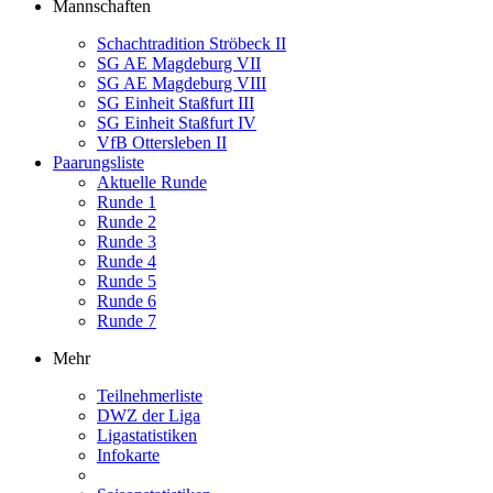
Mannschaften
Schachtradition Ströbeck II
SG AE Magdeburg VII
SG AE Magdeburg VIII
SG Einheit Staßfurt III
SG Einheit Staßfurt IV
VfB Ottersleben II
Paarungsliste
Aktuelle Runde
Runde 1
Runde 2
Runde 3
Runde 4
Runde 5
Runde 6
Runde 7
Mehr
Teilnehmerliste
DWZ der Liga
Ligastatistiken
Infokarte