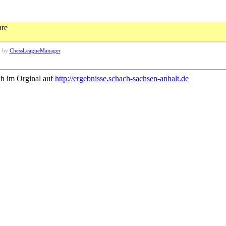
hre
d by
ChessLeagueManager
ch im Orginal auf
http://ergebnisse.schach-sachsen-anhalt.de