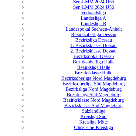
Sen-LMM 2024 Ü65
Sen-LMM 2024 Ü50
Verbandsliga
Landesliga A
Landesliga B
Landespokal Sachsen-Anhalt
Bezirksoberliga Dessau
Bezirksliga Dessau
1. Bezirksklasse Dessau
2. Bezirksklasse Dessau
Bezirkspokal Dessau
Bezirksoberliga Halle
Bezirksliga Halle
Bezirksklasse Halle
Bezirksoberliga Nord Magdeburg
Bezirksoberliga Süd Magdeburg
Bezirksliga Nord Magdeburg
Bezirksliga Süd Magdeburg
Bezirksklasse Nord Magdeburg
Bezirksklasse Süd Magdeburg
Salzlandliga
Kreisliga Süd
Kreisliga Mitte
Ohre-Elbe-Kreisliga