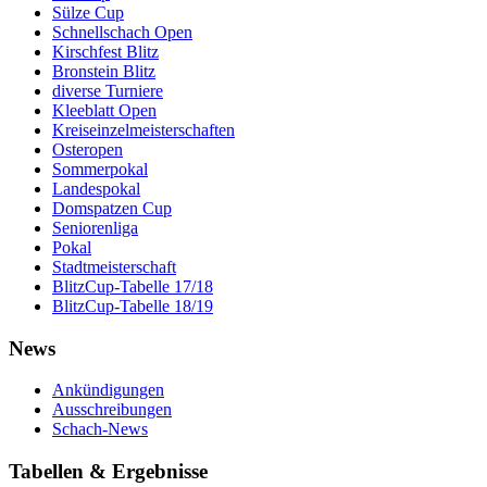
Sülze Cup
Schnellschach Open
Kirschfest Blitz
Bronstein Blitz
diverse Turniere
Kleeblatt Open
Kreiseinzelmeisterschaften
Osteropen
Sommerpokal
Landespokal
Domspatzen Cup
Seniorenliga
Pokal
Stadtmeisterschaft
BlitzCup-Tabelle 17/18
BlitzCup-Tabelle 18/19
News
Ankündigungen
Ausschreibungen
Schach-News
Tabellen & Ergebnisse