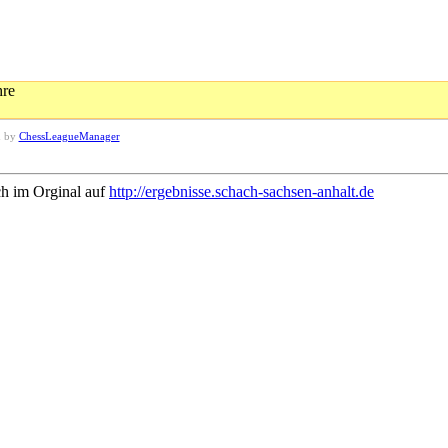
hre
d by
ChessLeagueManager
ch im Orginal auf
http://ergebnisse.schach-sachsen-anhalt.de