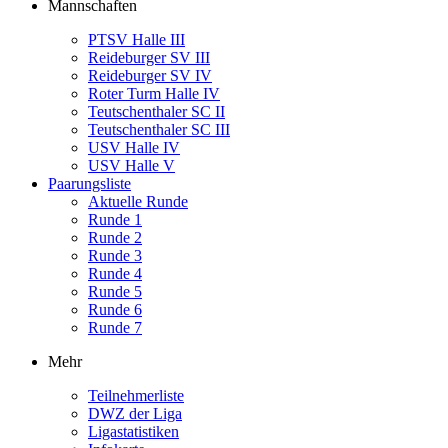
Mannschaften
PTSV Halle III
Reideburger SV III
Reideburger SV IV
Roter Turm Halle IV
Teutschenthaler SC II
Teutschenthaler SC III
USV Halle IV
USV Halle V
Paarungsliste
Aktuelle Runde
Runde 1
Runde 2
Runde 3
Runde 4
Runde 5
Runde 6
Runde 7
Mehr
Teilnehmerliste
DWZ der Liga
Ligastatistiken