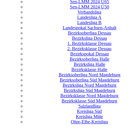
Sen-LMM 2024 Ü65
Sen-LMM 2024 Ü50
Verbandsliga
Landesliga A
Landesliga B
Landespokal Sachsen-Anhalt
Bezirksoberliga Dessau
Bezirksliga Dessau
1. Bezirksklasse Dessau
2. Bezirksklasse Dessau
Bezirkspokal Dessau
Bezirksoberliga Halle
Bezirksliga Halle
Bezirksklasse Halle
Bezirksoberliga Nord Magdeburg
Bezirksoberliga Süd Magdeburg
Bezirksliga Nord Magdeburg
Bezirksliga Süd Magdeburg
Bezirksklasse Nord Magdeburg
Bezirksklasse Süd Magdeburg
Salzlandliga
Kreisliga Süd
Kreisliga Mitte
Ohre-Elbe-Kreisliga