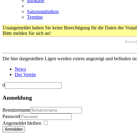
Infokarte
Saisonstatistiken
Termine
Unangemeldet haben Sie keine Berechtigung für die Daten der Vorja
Bitte melden Sie sich an!
Powere
Die hier dargestellten Ligen werden extern angezeigt und befinden si
News
Der Verein
0
Anmeldung
Benutzername
Passwort
Angemeldet bleiben
Anmelden