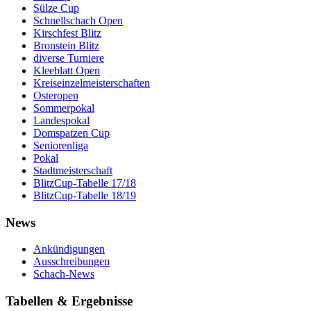
Sülze Cup
Schnellschach Open
Kirschfest Blitz
Bronstein Blitz
diverse Turniere
Kleeblatt Open
Kreiseinzelmeisterschaften
Osteropen
Sommerpokal
Landespokal
Domspatzen Cup
Seniorenliga
Pokal
Stadtmeisterschaft
BlitzCup-Tabelle 17/18
BlitzCup-Tabelle 18/19
News
Ankündigungen
Ausschreibungen
Schach-News
Tabellen & Ergebnisse