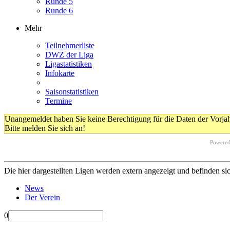
Runde 5
Runde 6
Mehr
Teilnehmerliste
DWZ der Liga
Ligastatistiken
Infokarte
Saisonstatistiken
Termine
Unangemeldet haben Sie keine Berechtigung für die Daten der Vorja
Bitte melden Sie sich an!
Powere
Die hier dargestellten Ligen werden extern angezeigt und befinden si
News
Der Verein
0