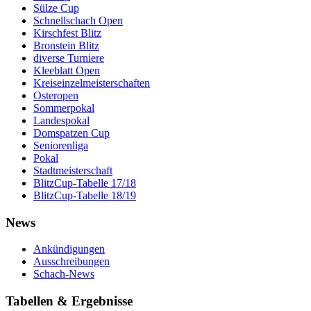
Sülze Cup
Schnellschach Open
Kirschfest Blitz
Bronstein Blitz
diverse Turniere
Kleeblatt Open
Kreiseinzelmeisterschaften
Osteropen
Sommerpokal
Landespokal
Domspatzen Cup
Seniorenliga
Pokal
Stadtmeisterschaft
BlitzCup-Tabelle 17/18
BlitzCup-Tabelle 18/19
News
Ankündigungen
Ausschreibungen
Schach-News
Tabellen & Ergebnisse