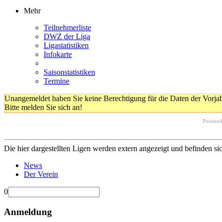
Mehr
Teilnehmerliste
DWZ der Liga
Ligastatistiken
Infokarte
Saisonstatistiken
Termine
Unangemeldet haben Sie keine Berechtigung für die Daten der Vorja
Bitte melden Sie sich an!
Powere
Die hier dargestellten Ligen werden extern angezeigt und befinden si
News
Der Verein
0
Anmeldung