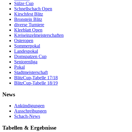
Sülze Cup
Schnellschach Open
Kirschfest Blitz
Bronstein Blitz
diverse Turniere
Kleeblatt Open
Kreiseinzelmeisterschaften
Osteropen
Sommerpokal
Landespokal
Domspatzen Cup
Seniorenliga
Pokal
Stadtmeisterschaft
BlitzCup-Tabelle 17/18
BlitzCup-Tabelle 18/19
News
Ankündigungen
Ausschreibungen
Schach-News
Tabellen & Ergebnisse