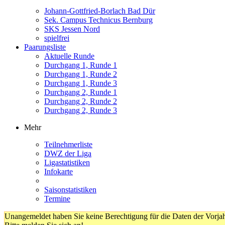
Johann-Gottfried-Borlach Bad Dür
Sek. Campus Technicus Bernburg
SKS Jessen Nord
spielfrei
Paarungsliste
Aktuelle Runde
Durchgang 1, Runde 1
Durchgang 1, Runde 2
Durchgang 1, Runde 3
Durchgang 2, Runde 1
Durchgang 2, Runde 2
Durchgang 2, Runde 3
Mehr
Teilnehmerliste
DWZ der Liga
Ligastatistiken
Infokarte
Saisonstatistiken
Termine
Unangemeldet haben Sie keine Berechtigung für die Daten der Vorja