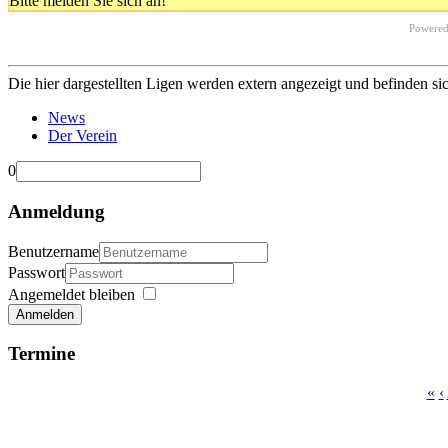
Bitte melden Sie sich an!
Powere
Die hier dargestellten Ligen werden extern angezeigt und befinden si
News
Der Verein
0
Anmeldung
Benutzername
Passwort
Angemeldet bleiben
Anmelden
Termine
«
‹