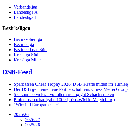
Verbandsliga
Landesliga A
Landesliga B
Bezirksligen
Bezirksoberliga
Bezirksliga
Bezirksklasse Süd
Kreisliga Süd
Kreisliga Mitte
DSB-Feed
Sparkassen Chess Trophy 2026: DSB-Kräfte mitten im Turnie
Der DSB geht eine neue Partnerschaft ein: Chess Media Grou
Sie kann so vieles - vor allem richtig gut Schach spielen
Problemschachaufgabe 1009 (Löse-WM in Magdeburg)
"Wir sind Europameister!"
2025/26
2026/27
2025/26