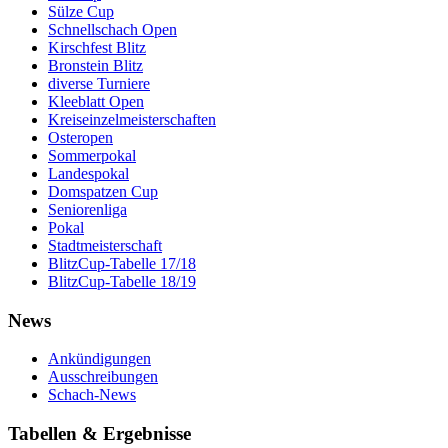
Sülze Cup
Schnellschach Open
Kirschfest Blitz
Bronstein Blitz
diverse Turniere
Kleeblatt Open
Kreiseinzelmeisterschaften
Osteropen
Sommerpokal
Landespokal
Domspatzen Cup
Seniorenliga
Pokal
Stadtmeisterschaft
BlitzCup-Tabelle 17/18
BlitzCup-Tabelle 18/19
News
Ankündigungen
Ausschreibungen
Schach-News
Tabellen & Ergebnisse