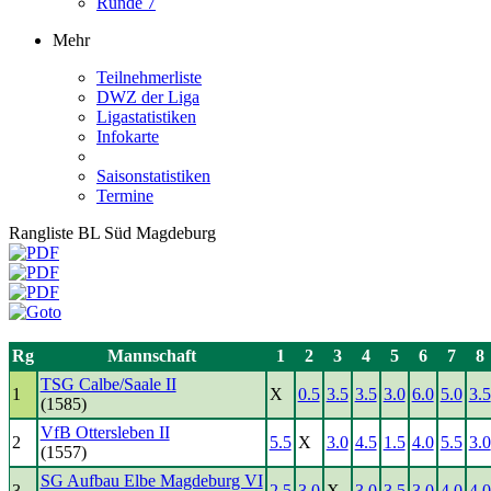
Runde 7
Mehr
Teilnehmerliste
DWZ der Liga
Ligastatistiken
Infokarte
Saisonstatistiken
Termine
Rangliste BL Süd Magdeburg
Rg
Mannschaft
1
2
3
4
5
6
7
8
TSG Calbe/Saale II
1
X
0.5
3.5
3.5
3.0
6.0
5.0
3.5
(1585)
VfB Ottersleben II
2
5.5
X
3.0
4.5
1.5
4.0
5.5
3.0
(1557)
SG Aufbau Elbe Magdeburg VI
3
2.5
3.0
X
3.0
3.5
3.0
4.0
4.0