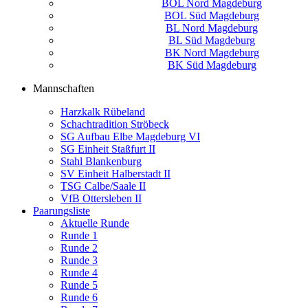
BOL Nord Magdeburg
BOL Süd Magdeburg
BL Nord Magdeburg
BL Süd Magdeburg
BK Nord Magdeburg
BK Süd Magdeburg
Mannschaften
Harzkalk Rübeland
Schachtradition Ströbeck
SG Aufbau Elbe Magdeburg VI
SG Einheit Staßfurt II
Stahl Blankenburg
SV Einheit Halberstadt II
TSG Calbe/Saale II
VfB Ottersleben II
Paarungsliste
Aktuelle Runde
Runde 1
Runde 2
Runde 3
Runde 4
Runde 5
Runde 6