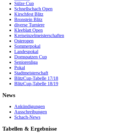
Sülze Cup
Schnellschach Open
Kirschfest Blitz
Bronstein Blitz
diverse Turniere
Kleeblatt Open
Kreiseinzelmeisterschaften
Osteropen
Sommerpokal
Landespokal
Domspatzen Cup
Seniorenliga
Pokal
Stadtmeisterschaft
BlitzCup-Tabelle 17/18
BlitzCup-Tabelle 18/19
News
Ankündigungen
Ausschreibungen
Schach-News
Tabellen & Ergebnisse