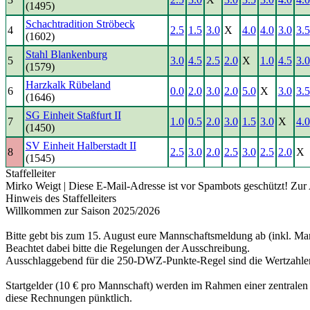
(1495)
Schachtradition Ströbeck
4
2.5
1.5
3.0
X
4.0
4.0
3.0
3.5
(1602)
Stahl Blankenburg
5
3.0
4.5
2.5
2.0
X
1.0
4.5
3.0
(1579)
Harzkalk Rübeland
6
0.0
2.0
3.0
2.0
5.0
X
3.0
3.5
(1646)
SG Einheit Staßfurt II
7
1.0
0.5
2.0
3.0
1.5
3.0
X
4.0
(1450)
SV Einheit Halberstadt II
8
2.5
3.0
2.0
2.5
3.0
2.5
2.0
X
(1545)
Staffelleiter
Mirko Weigt |
Diese E-Mail-Adresse ist vor Spambots geschützt! Zur 
Hinweis des Staffelleiters
Willkommen zur Saison 2025/2026
Bitte gebt bis zum 15. August eure Mannschaftsmeldung ab (inkl. Man
Beachtet dabei bitte die Regelungen der Ausschreibung.
Ausschlaggebend für die 250-DWZ-Punkte-Regel sind die Wertzahle
Startgelder (10 € pro Mannschaft) werden im Rahmen einer zentrale
diese Rechnungen pünktlich.