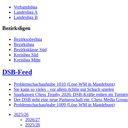
Verbandsliga
Landesliga A
Landesliga B
Bezirksligen
Bezirksoberliga
Bezirksliga
Bezirksklasse Süd
Kreisliga Süd
Kreisliga Mitte
DSB-Feed
Problemschachaufgabe 1010 (Löse-WM in Magdeburg)
Sie kann so vieles - vor allem richtig gut Schach spielen
Sparkassen Chess Trophy 2026: DSB-Kräfte mitten im Turnie
Der DSB geht eine neue Partnerschaft ein: Chess Media Grou
Problemschachaufgabe 1009 (Löse-WM in Magdeburg)
2025/26
2026/27
2025/26