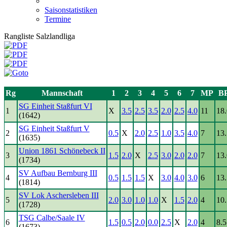
Saisonstatistiken
Termine
Rangliste Salzlandliga
Rg
Mannschaft
1
2
3
4
5
6
7
MP
B
SG Einheit Staßfurt VI
1
X
3.5
2.5
3.5
2.0
2.5
4.0
11
18.
(1642)
SG Einheit Staßfurt V
2
0.5
X
2.0
2.5
1.0
3.5
4.0
7
13.
(1635)
Union 1861 Schönebeck II
3
1.5
2.0
X
2.5
3.0
2.0
2.0
7
13.
(1734)
SV Aufbau Bernburg III
4
0.5
1.5
1.5
X
3.0
4.0
3.0
6
13.
(1814)
SV Lok Aschersleben III
5
2.0
3.0
1.0
1.0
X
1.5
2.0
4
10.
(1728)
TSG Calbe/Saale IV
6
1.5
0.5
2.0
0.0
2.5
X
2.0
4
8.5
(1673)