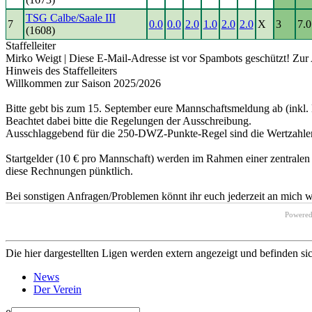
TSG Calbe/Saale III
7
0.0
0.0
2.0
1.0
2.0
2.0
X
3
7.0
(1608)
Staffelleiter
Mirko Weigt |
Diese E-Mail-Adresse ist vor Spambots geschützt! Zur 
Hinweis des Staffelleiters
Willkommen zur Saison 2025/2026
Bitte gebt bis zum 15. September eure Mannschaftsmeldung ab (inkl.
Beachtet dabei bitte die Regelungen der Ausschreibung.
Ausschlaggebend für die 250-DWZ-Punkte-Regel sind die Wertzahle
Startgelder (10 € pro Mannschaft) werden im Rahmen einer zentrale
diese Rechnungen pünktlich.
Bei sonstigen Anfragen/Problemen könnt ihr euch jederzeit an mich 
Powere
Die hier dargestellten Ligen werden extern angezeigt und befinden si
News
Der Verein