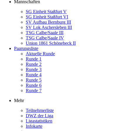
Mannschaften
SG Einheit Staßfurt V
SG Einheit Staßfurt VI
SV Aufbau Bernburg III
SV Lok Aschersleben III
TSG Calbe/Saale III
TSG Calbe/Saale IV
Union 1861 Schönebeck II
Paarungsliste
Aktuelle Runde
Runde 1
Runde 2
Runde 3
Runde 4
Runde 5
Runde 6
Runde 7
Mehr
Teilnehmerliste
DWZ der Liga
Ligastatistiken
Infokarte