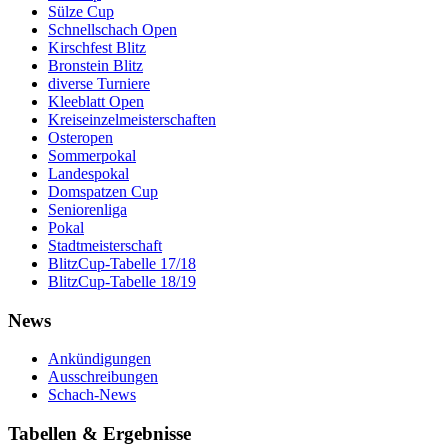
Sülze Cup
Schnellschach Open
Kirschfest Blitz
Bronstein Blitz
diverse Turniere
Kleeblatt Open
Kreiseinzelmeisterschaften
Osteropen
Sommerpokal
Landespokal
Domspatzen Cup
Seniorenliga
Pokal
Stadtmeisterschaft
BlitzCup-Tabelle 17/18
BlitzCup-Tabelle 18/19
News
Ankündigungen
Ausschreibungen
Schach-News
Tabellen & Ergebnisse