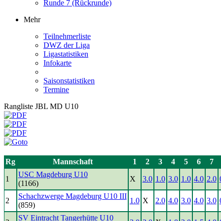
Runde 7 (Rückrunde)
Mehr
Teilnehmerliste
DWZ der Liga
Ligastatistiken
Infokarte
Saisonstatistiken
Termine
Rangliste JBL MD U10
Rg
Mannschaft
1
2
3
4
5
6
7
USC Magdeburg U10
1
X
3.0
1.0
3.0
1.0
4.0
2.0
(1166)
Schachzwerge Magdeburg U10 III
2
1.0
X
2.0
4.0
3.0
4.0
3.0
(859)
SV Eintracht Tangerhütte U10