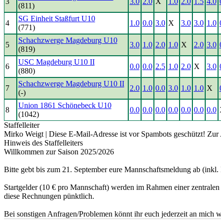
3
3.0
2.0
X
1.0
2.0
1.5
4.0
(811)
SG Einheit Staßfurt U10
4
1.0
0.0
3.0
X
3.0
3.0
1.0
(771)
Schachzwerge Magdeburg U10
5
3.0
1.0
2.0
1.0
X
2.0
3.0
(819)
USC Magdeburg U10 II
6
0.0
0.0
2.5
1.0
2.0
X
3.0
(880)
Schachzwerge Magdeburg U10 II
7
2.0
1.0
0.0
3.0
1.0
1.0
X
(-)
Union 1861 Schönebeck U10
8
0.0
0.0
0.0
0.0
0.0
0.0
0.0
(1042)
Staffelleiter
Mirko Weigt |
Diese E-Mail-Adresse ist vor Spambots geschützt! Zur 
Hinweis des Staffelleiters
Willkommen zur Saison 2025/2026
Bitte gebt bis zum 21. September eure Mannschaftsmeldung ab (inkl.
Startgelder (10 € pro Mannschaft) werden im Rahmen einer zentrale
diese Rechnungen pünktlich.
Bei sonstigen Anfragen/Problemen könnt ihr euch jederzeit an mich 