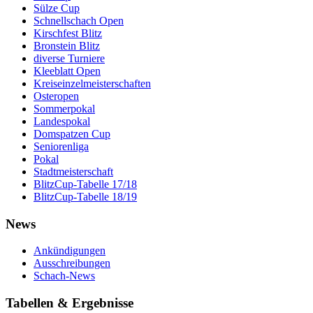
Sülze Cup
Schnellschach Open
Kirschfest Blitz
Bronstein Blitz
diverse Turniere
Kleeblatt Open
Kreiseinzelmeisterschaften
Osteropen
Sommerpokal
Landespokal
Domspatzen Cup
Seniorenliga
Pokal
Stadtmeisterschaft
BlitzCup-Tabelle 17/18
BlitzCup-Tabelle 18/19
News
Ankündigungen
Ausschreibungen
Schach-News
Tabellen & Ergebnisse