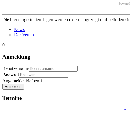
Powere
Die hier dargestellten Ligen werden extern angezeigt und befinden si
News
Der Verein
0
Anmeldung
Benutzername
Passwort
Angemeldet bleiben
Anmelden
Termine
«
‹