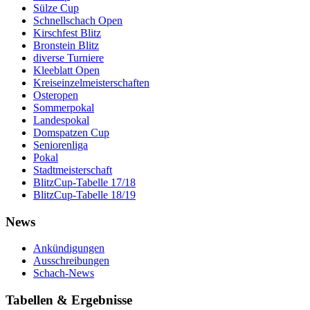
Sülze Cup
Schnellschach Open
Kirschfest Blitz
Bronstein Blitz
diverse Turniere
Kleeblatt Open
Kreiseinzelmeisterschaften
Osteropen
Sommerpokal
Landespokal
Domspatzen Cup
Seniorenliga
Pokal
Stadtmeisterschaft
BlitzCup-Tabelle 17/18
BlitzCup-Tabelle 18/19
News
Ankündigungen
Ausschreibungen
Schach-News
Tabellen & Ergebnisse