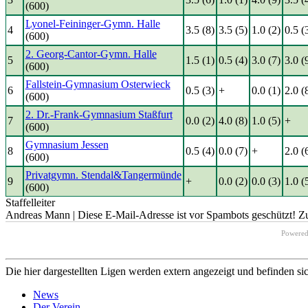
(600)
Lyonel-Feininger-Gymn. Halle
4
3.5 (8)
3.5 (5)
1.0 (2)
0.5 (
(600)
2. Georg-Cantor-Gymn. Halle
5
1.5 (1)
0.5 (4)
3.0 (7)
3.0 (
(600)
Fallstein-Gymnasium Osterwieck
6
0.5 (3)
+
0.0 (1)
2.0 (
(600)
2. Dr.-Frank-Gymnasium Staßfurt
7
0.0 (2)
4.0 (8)
1.0 (5)
+
(600)
Gymnasium Jessen
8
0.5 (4)
0.0 (7)
+
2.0 (
(600)
Privatgymn. Stendal&Tangermünde
9
+
0.0 (2)
0.0 (3)
1.0 (
(600)
Staffelleiter
Andreas Mann |
Diese E-Mail-Adresse ist vor Spambots geschützt! Zu
Powere
Die hier dargestellten Ligen werden extern angezeigt und befinden si
News
Der Verein