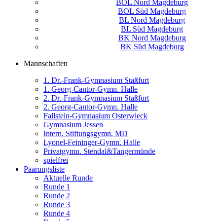
BOL Nord Magdeburg
BOL Süd Magdeburg
BL Nord Magdeburg
BL Süd Magdeburg
BK Nord Magdeburg
BK Süd Magdeburg
Mannschaften
1. Dr.-Frank-Gymnasium Staßfurt
1. Georg-Cantor-Gymn. Halle
2. Dr.-Frank-Gymnasium Staßfurt
2. Georg-Cantor-Gymn. Halle
Fallstein-Gymnasium Osterwieck
Gymnasium Jessen
Intern. Stiftungsgymn. MD
Lyonel-Feininger-Gymn. Halle
Privatgymn. Stendal&Tangermünde
spielfrei
Paarungsliste
Aktuelle Runde
Runde 1
Runde 2
Runde 3
Runde 4