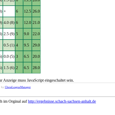
3)
+
6
12.5
26.0
9)
4.0 (8)
6
12.0
21.0
8)
2.5 (9)
5
9.0
22.0
0.5 (1)
4
9.5
29.0
6)
0.0 (5)
3
6.5
20.0
5)
1.5 (6)
2
6.5
28.0
r Anzeige muss JavaScript eingeschaltet sein.
d by
ChessLeagueManager
ch im Orginal auf
http://ergebnisse.schach-sachsen-anhalt.de