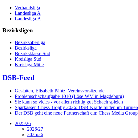
Verbandsliga
Landesliga A
Landesliga B
Bezirksligen
Bezirksoberliga
Bezirksliga
Bezirksklasse Süd
Kreisliga Süd
Kreisliga Mitte
DSB-Feed
Gestatten, Elisabeth Pähtz, Vereinsvorsitzende.
Problemschachaufgabe 1010 (Löse-WM in Magdeburg)
Sie kann so vieles - vor allem richtig gut Schach spielen
Sparkassen Chess Trophy 2026: DSB-Kräfte mitten im Turnie
Der DSB geht eine neue Partnerschaft ein: Chess Media Grou
2025/26
2026/27
2025/26