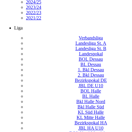
2024/25
2023/24
2022/23
2021/22
Liga
Verbandsliga
Landesliga St. A
Landesliga St. B
Landespokal
BOL Dessau
BL Dessau
1. Bkl Dessau
2. Bkl Dessau
Bezirkspokal DE
JBL DE U10
BOL Halle
BL Halle
Bkl Halle Nord
Bkl Halle Süd
KL Süd Halle
KL Mitte Halle
Bezirkspokal HA
JBL HA U10