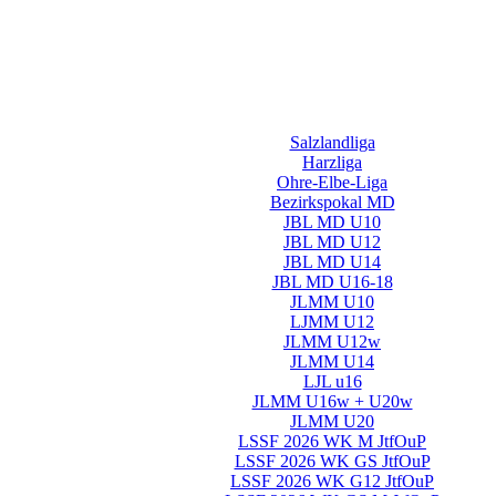
Salzlandliga
Harzliga
Ohre-Elbe-Liga
Bezirkspokal MD
JBL MD U10
JBL MD U12
JBL MD U14
JBL MD U16-18
JLMM U10
LJMM U12
JLMM U12w
JLMM U14
LJL u16
JLMM U16w + U20w
JLMM U20
LSSF 2026 WK M JtfOuP
LSSF 2026 WK GS JtfOuP
LSSF 2026 WK G12 JtfOuP