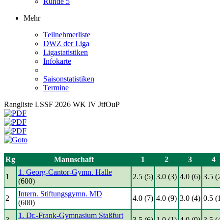
Runde 5
Mehr
Teilnehmerliste
DWZ der Liga
Ligastatistiken
Infokarte
Saisonstatistiken
Termine
Rangliste LSSF 2026 WK IV JtfOuP
Rg
Mannschaft
1
2
3
4
1. Georg-Cantor-Gymn. Halle
1
2.5 (5)
3.0 (3)
4.0 (6)
3.5 (
(600)
Intern. Stiftungsgymn. MD
2
4.0 (7)
4.0 (9)
3.0 (4)
0.5 (
(600)
1. Dr.-Frank-Gymnasium Staßfurt
3
3.5 (6)
1.0 (1)
4.0 (9)
3.5 (