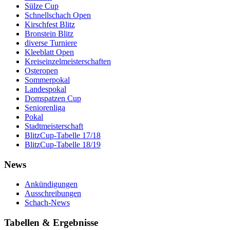
Sülze Cup
Schnellschach Open
Kirschfest Blitz
Bronstein Blitz
diverse Turniere
Kleeblatt Open
Kreiseinzelmeisterschaften
Osteropen
Sommerpokal
Landespokal
Domspatzen Cup
Seniorenliga
Pokal
Stadtmeisterschaft
BlitzCup-Tabelle 17/18
BlitzCup-Tabelle 18/19
News
Ankündigungen
Ausschreibungen
Schach-News
Tabellen & Ergebnisse