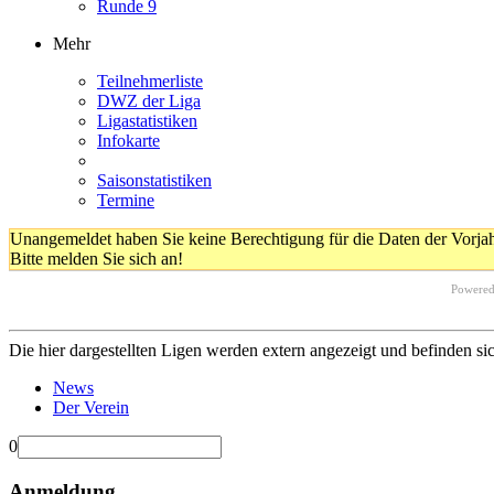
Runde 9
Mehr
Teilnehmerliste
DWZ der Liga
Ligastatistiken
Infokarte
Saisonstatistiken
Termine
Unangemeldet haben Sie keine Berechtigung für die Daten der Vorja
Bitte melden Sie sich an!
Powere
Die hier dargestellten Ligen werden extern angezeigt und befinden si
News
Der Verein
0
Anmeldung