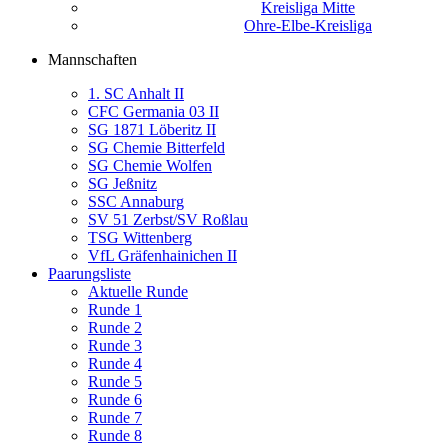
Kreisliga Mitte
Ohre-Elbe-Kreisliga
Mannschaften
1. SC Anhalt II
CFC Germania 03 II
SG 1871 Löberitz II
SG Chemie Bitterfeld
SG Chemie Wolfen
SG Jeßnitz
SSC Annaburg
SV 51 Zerbst/SV Roßlau
TSG Wittenberg
VfL Gräfenhainichen II
Paarungsliste
Aktuelle Runde
Runde 1
Runde 2
Runde 3
Runde 4
Runde 5
Runde 6
Runde 7
Runde 8