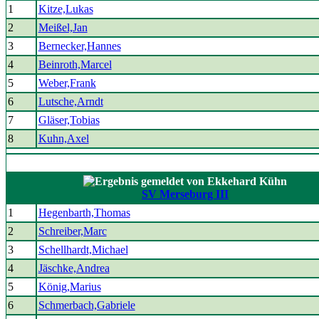
1
Kitze,Lukas
2
Meißel,Jan
3
Bernecker,Hannes
4
Beinroth,Marcel
5
Weber,Frank
6
Lutsche,Arndt
7
Gläser,Tobias
8
Kuhn,Axel
SV Merseburg III
1
Hegenbarth,Thomas
2
Schreiber,Marc
3
Schellhardt,Michael
4
Jäschke,Andrea
5
König,Marius
6
Schmerbach,Gabriele