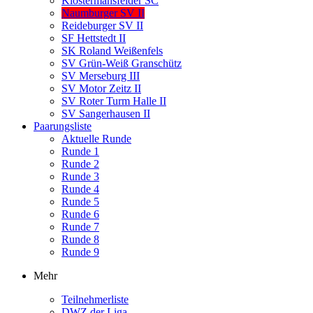
Klostermansfelder SC
Naumburger SV II
Reideburger SV II
SF Hettstedt II
SK Roland Weißenfels
SV Grün-Weiß Granschütz
SV Merseburg III
SV Motor Zeitz II
SV Roter Turm Halle II
SV Sangerhausen II
Paarungsliste
Aktuelle Runde
Runde 1
Runde 2
Runde 3
Runde 4
Runde 5
Runde 6
Runde 7
Runde 8
Runde 9
Mehr
Teilnehmerliste
DWZ der Liga