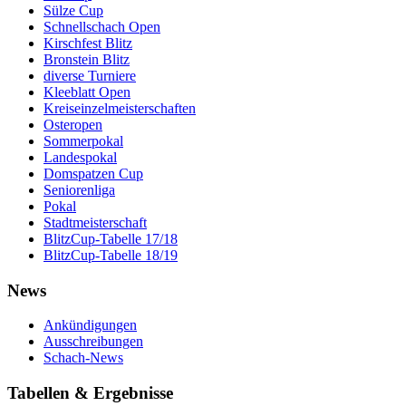
Sülze Cup
Schnellschach Open
Kirschfest Blitz
Bronstein Blitz
diverse Turniere
Kleeblatt Open
Kreiseinzelmeisterschaften
Osteropen
Sommerpokal
Landespokal
Domspatzen Cup
Seniorenliga
Pokal
Stadtmeisterschaft
BlitzCup-Tabelle 17/18
BlitzCup-Tabelle 18/19
News
Ankündigungen
Ausschreibungen
Schach-News
Tabellen & Ergebnisse