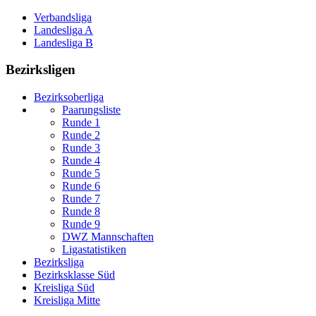
Verbandsliga
Landesliga A
Landesliga B
Bezirksligen
Bezirksoberliga
Paarungsliste
Runde 1
Runde 2
Runde 3
Runde 4
Runde 5
Runde 6
Runde 7
Runde 8
Runde 9
DWZ Mannschaften
Ligastatistiken
Bezirksliga
Bezirksklasse Süd
Kreisliga Süd
Kreisliga Mitte