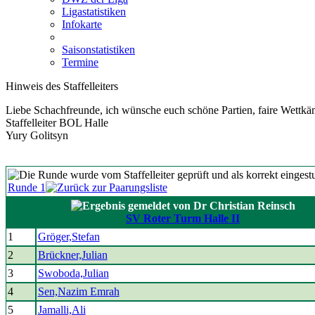
Ligastatistiken
Infokarte
Saisonstatistiken
Termine
Hinweis des Staffelleiters
Liebe Schachfreunde, ich wünsche euch schöne Partien, faire Wettkä
Staffelleiter BOL Halle
Yury Golitsyn
Runde 1
SV Roter Turm Halle II
1
Gröger,Stefan
2
Brückner,Julian
3
Swoboda,Julian
4
Sen,Nazim Emrah
5
Jamalli,Ali