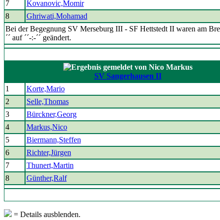
7
Kovanovic,Momir
8
Ghriwati,Mohamad
Bei der Begegnung SV Merseburg III - SF Hettstedt II waren am Bret
´´ auf ´´-:-´´ geändert.
SV Sangerhausen II
1
Korte,Mario
2
Selle,Thomas
3
Bürckner,Georg
4
Markus,Nico
5
Biermann,Steffen
6
Richter,Jürgen
7
Thunert,Martin
8
Günther,Ralf
= Details ausblenden.