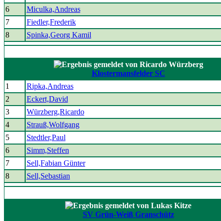
6
Miculka,Andreas
7
Fiedler,Frederik
8
Spinka,Georg Kamil
Klostermansfelder SC
1
Ripka,Andreas
2
Eckert,David
3
Würzberg,Ricardo
4
Strauß,Wolfgang
5
Stedtler,Paul
6
Simm,Steffen
7
Sell,Fabian Günter
8
Sell,Sebastian
SV Grün-Weiß Granschütz