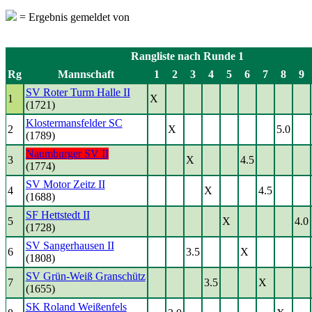
= Ergebnis gemeldet von
Rangliste nach Runde 1
Rg
Mannschaft
1
2
3
4
5
6
7
8
9
SV Roter Turm Halle II
1
X
(1721)
Klostermansfelder SC
2
X
5.0
(1789)
Naumburger SV II
3
X
4.5
(1774)
SV Motor Zeitz II
4
X
4.5
(1688)
SF Hettstedt II
5
X
4.0
(1728)
SV Sangerhausen II
6
3.5
X
(1808)
SV Grün-Weiß Granschütz
7
3.5
X
(1655)
SK Roland Weißenfels