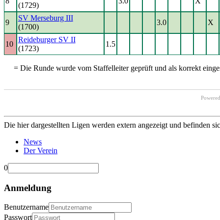
8
3.0
X
(1729)
SV Merseburg III
9
3.0
X
(1700)
Reideburger SV II
10
1.5
(1723)
= Die Runde wurde vom Staffelleiter geprüft und als korrekt einges
Powere
Die hier dargestellten Ligen werden extern angezeigt und befinden si
News
Der Verein
0
Anmeldung
Benutzername
Passwort