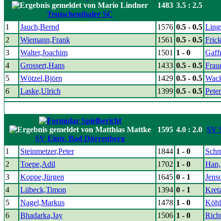
1483
3.5 : 2.5
Teutschenthaler SC
1
Jauch,Bernd
1576
0.5 - 0.5
Ling
2
Wiemann,Frank
1561
0.5 - 0.5
Fric
3
Walter,Joachim
1501
1 - 0
Gaffr
4
Grossert,Hans
1433
0.5 - 0.5
Frau
5
Wötzel,Björn
1429
0.5 - 0.5
Wack
6
Laske,Ulrich
1399
0.5 - 0.5
Pete
1595
4.0 : 2.0
SV S
SV Eintr. Bad Dürrenberg
1
Steinmetzer,Peter
1844
1 - 0
Schm
2
Toepe,Adil
1702
1 - 0
Han
3
Koppe,Jürgen
1645
0 - 1
Jens
4
Lübeck,Timon
1394
0 - 1
Kret
5
Nagel,Markus
1478
1 - 0
Köhl
6
Bhadarka,Jay
1506
1 - 0
Rich