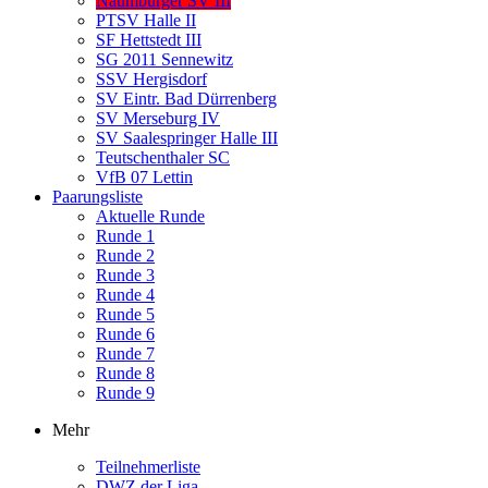
Naumburger SV III
PTSV Halle II
SF Hettstedt III
SG 2011 Sennewitz
SSV Hergisdorf
SV Eintr. Bad Dürrenberg
SV Merseburg IV
SV Saalespringer Halle III
Teutschenthaler SC
VfB 07 Lettin
Paarungsliste
Aktuelle Runde
Runde 1
Runde 2
Runde 3
Runde 4
Runde 5
Runde 6
Runde 7
Runde 8
Runde 9
Mehr
Teilnehmerliste
DWZ der Liga