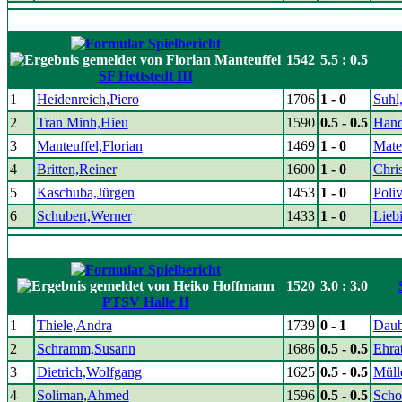
1542
5.5 : 0.5
SF Hettstedt III
1
Heidenreich,Piero
1706
1 - 0
Suhl
2
Tran Minh,Hieu
1590
0.5 - 0.5
Hand
3
Manteuffel,Florian
1469
1 - 0
Mate
4
Britten,Reiner
1600
1 - 0
Chri
5
Kaschuba,Jürgen
1453
1 - 0
Poliv
6
Schubert,Werner
1433
1 - 0
Liebi
1520
3.0 : 3.0
PTSV Halle II
1
Thiele,Andra
1739
0 - 1
Daub
2
Schramm,Susann
1686
0.5 - 0.5
Ehra
3
Dietrich,Wolfgang
1625
0.5 - 0.5
Müll
4
Soliman,Ahmed
1596
0.5 - 0.5
Scho