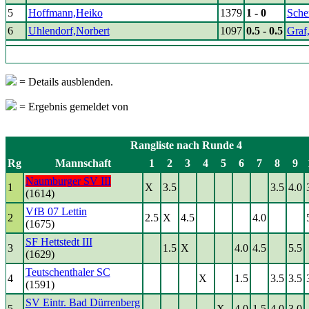
5
Hoffmann,Heiko
1379
1 - 0
Sche
6
Uhlendorf,Norbert
1097
0.5 - 0.5
Graf
= Details ausblenden.
= Ergebnis gemeldet von
Rangliste nach Runde 4
Rg
Mannschaft
1
2
3
4
5
6
7
8
9
Naumburger SV III
1
X
3.5
3.5
4.0
(1614)
VfB 07 Lettin
2
2.5
X
4.5
4.0
(1675)
SF Hettstedt III
3
1.5
X
4.0
4.5
5.5
(1629)
Teutschenthaler SC
4
X
1.5
3.5
3.5
(1591)
SV Eintr. Bad Dürrenberg
5
X
4.0
1.5
4.0
3.0