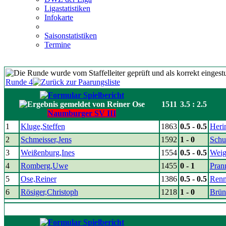
Ligastatistiken
Infokarte
Saisonstatistiken
Termine
Runde 4
1511
3.5 : 2.5
Naumburger SV III
1
Kluge,Steffen
1863
0.5 - 0.5
Heri
2
Schmeisser,Jens
1592
1 - 0
Schu
3
Weißenburg,Ines
1554
0.5 - 0.5
Weig
4
Romberg,Uwe
1455
0 - 1
Pran
5
Ose,Reiner
1386
0.5 - 0.5
Renn
6
Rösiger,Christoph
1218
1 - 0
Brün