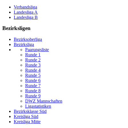
Verbandsliga
Landesliga A
Landesliga B
Bezirksligen
Bezirksoberliga
Bezirksliga
Paarungsliste
Runde 1
Runde 2
Runde 3
Runde 4
Runde 5
Runde 6
Runde 7
Runde 8
Runde 9
DWZ Mannschaften
Ligastatistiken
Bezirksklasse Süd
Kreisliga Süd
Kreisliga Mitte