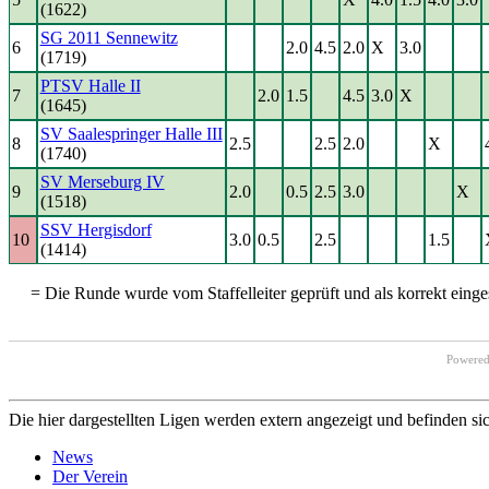
(1622)
SG 2011 Sennewitz
6
2.0
4.5
2.0
X
3.0
(1719)
PTSV Halle II
7
2.0
1.5
4.5
3.0
X
(1645)
SV Saalespringer Halle III
8
2.5
2.5
2.0
X
(1740)
SV Merseburg IV
9
2.0
0.5
2.5
3.0
X
(1518)
SSV Hergisdorf
10
3.0
0.5
2.5
1.5
(1414)
= Die Runde wurde vom Staffelleiter geprüft und als korrekt einges
Powere
Die hier dargestellten Ligen werden extern angezeigt und befinden si
News
Der Verein