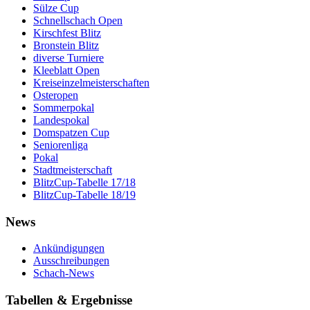
Sülze Cup
Schnellschach Open
Kirschfest Blitz
Bronstein Blitz
diverse Turniere
Kleeblatt Open
Kreiseinzelmeisterschaften
Osteropen
Sommerpokal
Landespokal
Domspatzen Cup
Seniorenliga
Pokal
Stadtmeisterschaft
BlitzCup-Tabelle 17/18
BlitzCup-Tabelle 18/19
News
Ankündigungen
Ausschreibungen
Schach-News
Tabellen & Ergebnisse