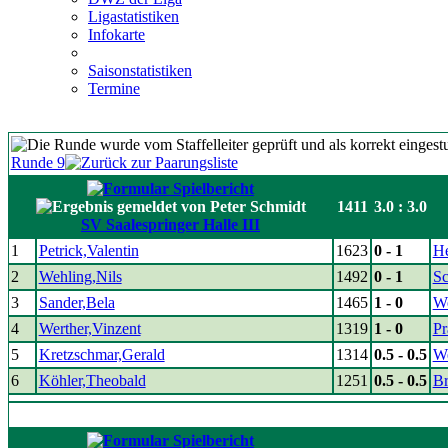
Ligastatistiken
Infokarte
Saisonstatistiken
Termine
Runde 9
1411
3.0 : 3.0
SV Saalespringer Halle III
1
Petrick,Valentin
1623
0 - 1
He
2
Wehling,Nils
1492
0 - 1
Sc
3
Sander,Bela
1465
1 - 0
We
4
Werther,Vinzent
1319
1 - 0
Pr
5
Kretzschmar,Gerald
1314
0.5 - 0.5
We
6
Köhler,Theobald
1251
0.5 - 0.5
Br