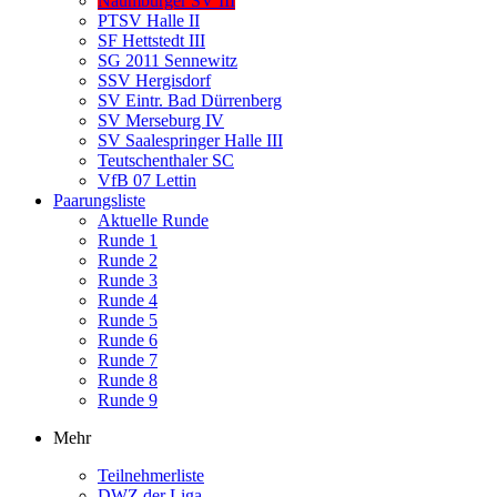
Naumburger SV III
PTSV Halle II
SF Hettstedt III
SG 2011 Sennewitz
SSV Hergisdorf
SV Eintr. Bad Dürrenberg
SV Merseburg IV
SV Saalespringer Halle III
Teutschenthaler SC
VfB 07 Lettin
Paarungsliste
Aktuelle Runde
Runde 1
Runde 2
Runde 3
Runde 4
Runde 5
Runde 6
Runde 7
Runde 8
Runde 9
Mehr
Teilnehmerliste
DWZ der Liga