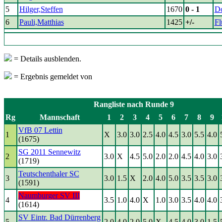
5
Hilger,Steffen
1670
0 - 1
D
6
Pauli,Matthias
1425
+/-
Fl
= Details ausblenden.
= Ergebnis gemeldet von
Rangliste nach Runde 9
Rg
Mannschaft
1
2
3
4
5
6
7
8
9
VfB 07 Lettin
1
X
3.0
3.0
2.5
4.0
4.5
3.0
5.5
4.0
(1675)
SG 2011 Sennewitz
2
3.0
X
4.5
5.0
2.0
2.0
4.5
4.0
3.0
(1719)
Teutschenthaler SC
3
3.0
1.5
X
2.0
4.0
5.0
3.5
3.5
3.0
(1591)
Naumburger SV III
4
3.5
1.0
4.0
X
1.0
3.0
3.5
4.0
4.0
(1614)
SV Eintr. Bad Dürrenberg
5
2.0
4.0
2.0
5.0
X
4.5
4.0
3.0
1.5