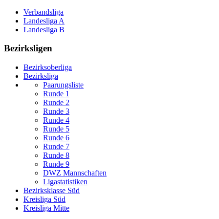
Verbandsliga
Landesliga A
Landesliga B
Bezirksligen
Bezirksoberliga
Bezirksliga
Paarungsliste
Runde 1
Runde 2
Runde 3
Runde 4
Runde 5
Runde 6
Runde 7
Runde 8
Runde 9
DWZ Mannschaften
Ligastatistiken
Bezirksklasse Süd
Kreisliga Süd
Kreisliga Mitte