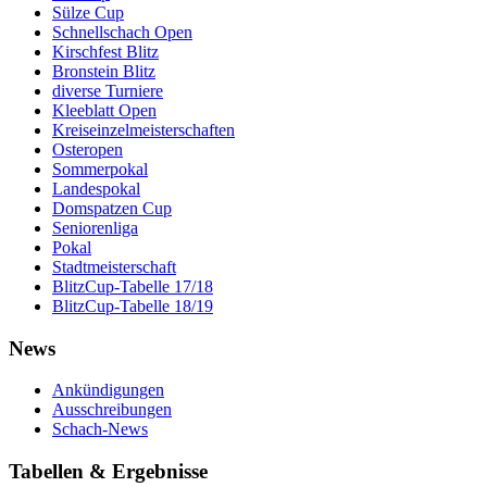
Sülze Cup
Schnellschach Open
Kirschfest Blitz
Bronstein Blitz
diverse Turniere
Kleeblatt Open
Kreiseinzelmeisterschaften
Osteropen
Sommerpokal
Landespokal
Domspatzen Cup
Seniorenliga
Pokal
Stadtmeisterschaft
BlitzCup-Tabelle 17/18
BlitzCup-Tabelle 18/19
News
Ankündigungen
Ausschreibungen
Schach-News
Tabellen & Ergebnisse