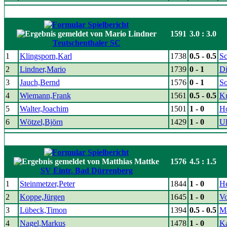
1591
3.0 : 3.0
Teutschenthaler SC
1
Klingsporn,Karl
1738
0.5 - 0.5
S
2
Lindner,Mario
1739
0 - 1
Di
3
Jauch,Bernd
1576
0 - 1
S
4
Wiemann,Frank
1561
0.5 - 0.5
K
5
Walter,Joachim
1501
1 - 0
H
6
Wötzel,Björn
1429
1 - 0
Uh
1576
4.5 : 1.5
SV Eintr. Bad Dürrenberg
1
Steinmetzer,Peter
1844
1 - 0
He
2
Koppe,Jürgen
1645
1 - 0
Vo
3
Lübeck,Timon
1394
0.5 - 0.5
Ma
4
Nagel,Markus
1478
1 - 0
Ka