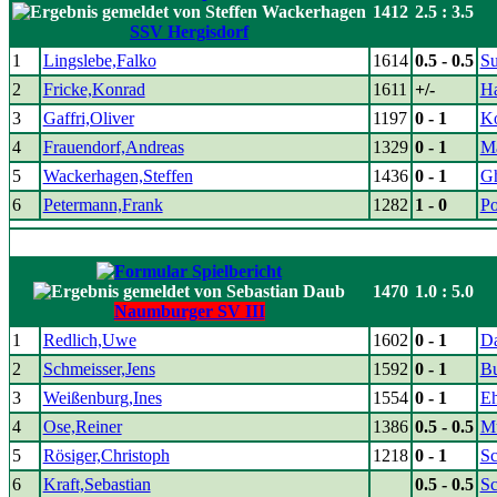
1412
2.5 : 3.5
SSV Hergisdorf
1
Lingslebe,Falko
1614
0.5 - 0.5
Su
2
Fricke,Konrad
1611
+/-
H
3
Gaffri,Oliver
1197
0 - 1
K
4
Frauendorf,Andreas
1329
0 - 1
Ma
5
Wackerhagen,Steffen
1436
0 - 1
G
6
Petermann,Frank
1282
1 - 0
Po
1470
1.0 : 5.0
Naumburger SV III
1
Redlich,Uwe
1602
0 - 1
Da
2
Schmeisser,Jens
1592
0 - 1
Bu
3
Weißenburg,Ines
1554
0 - 1
Eh
4
Ose,Reiner
1386
0.5 - 0.5
Mü
5
Rösiger,Christoph
1218
0 - 1
Sc
6
Kraft,Sebastian
0.5 - 0.5
Sc