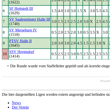
(1622)
SF Hettstedt III
6
1.5
4.0
1.0
3.0
1.5
X
3.0
5.5
4.5
(1629)
SV Saalespringer Halle III
7
3.0
1.5
2.5
2.5
2.0
3.0
X
2.5
4.5
(1740)
SV Merseburg IV
8
0.5
2.0
2.5
2.0
3.0
0.5
3.5
X
3.0
(1518)
PTSV Halle II
9
2.0
3.0
3.0
2.0
4.5
1.5
1.5
3.0
X
(1645)
SSV Hergisdorf
10
0.5
2.5
2.5
3.0
0.5
2.5
1.5
2.5
3.5
(1414)
= Die Runde wurde vom Staffelleiter geprüft und als korrekt einges
Powere
Die hier dargestellten Ligen werden extern angezeigt und befinden si
News
Der Verein