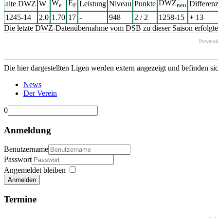
W
E
DWZ
alte DWZ
W
Leistung
Niveau
Punkte
Differen
e
F
neu
1245-14
2.0
1.70
17
-
948
2 / 2
1258-15
+ 13
Die letzte DWZ-Datenübernahme vom DSB zu dieser Saison erfolgte 
Powere
Die hier dargestellten Ligen werden extern angezeigt und befinden si
News
Der Verein
0
Anmeldung
Benutzername
Passwort
Angemeldet bleiben
Anmelden
Termine