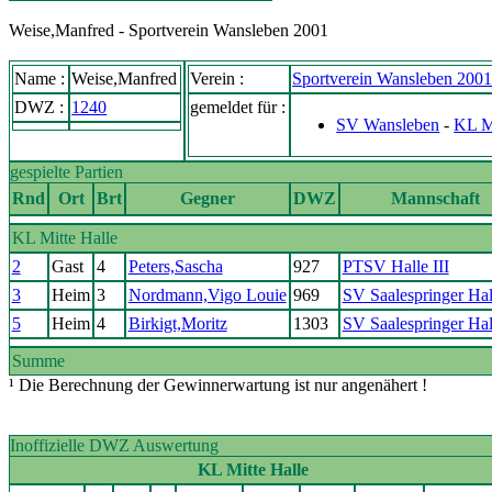
Weise,Manfred - Sportverein Wansleben 2001
Name :
Weise,Manfred
Verein :
Sportverein Wansleben 200
DWZ :
1240
gemeldet für :
SV Wansleben
-
KL Mi
gespielte Partien
Rnd
Ort
Brt
Gegner
DWZ
Mannschaft
KL Mitte Halle
2
Gast
4
Peters,Sascha
927
PTSV Halle III
3
Heim
3
Nordmann,Vigo Louie
969
SV Saalespringer Hal
5
Heim
4
Birkigt,Moritz
1303
SV Saalespringer Ha
Summe
¹ Die Berechnung der Gewinnerwartung ist nur angenähert !
Inoffizielle DWZ Auswertung
KL Mitte Halle