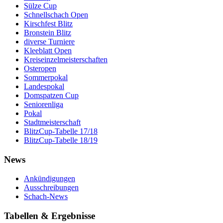
Sülze Cup
Schnellschach Open
Kirschfest Blitz
Bronstein Blitz
diverse Turniere
Kleeblatt Open
Kreiseinzelmeisterschaften
Osteropen
Sommerpokal
Landespokal
Domspatzen Cup
Seniorenliga
Pokal
Stadtmeisterschaft
BlitzCup-Tabelle 17/18
BlitzCup-Tabelle 18/19
News
Ankündigungen
Ausschreibungen
Schach-News
Tabellen & Ergebnisse