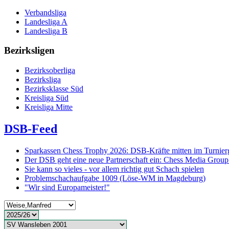
Verbandsliga
Landesliga A
Landesliga B
Bezirksligen
Bezirksoberliga
Bezirksliga
Bezirksklasse Süd
Kreisliga Süd
Kreisliga Mitte
DSB-Feed
Sparkassen Chess Trophy 2026: DSB-Kräfte mitten im Turnie
Der DSB geht eine neue Partnerschaft ein: Chess Media Grou
Sie kann so vieles - vor allem richtig gut Schach spielen
Problemschachaufgabe 1009 (Löse-WM in Magdeburg)
"Wir sind Europameister!"