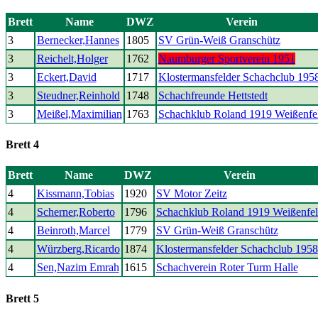
Brett
Name
DWZ
Verein
3
Bernecker,Hannes
1805
SV Grün-Weiß Granschütz
3
Reichelt,Holger
1762
Naumburger Sportverein 1951
3
Eckert,David
1717
Klostermansfelder Schachclub 195
3
Steudner,Reinhold
1748
Schachfreunde Hettstedt
3
Meißel,Maximilian
1763
Schachklub Roland 1919 Weißenfe
Brett 4
Brett
Name
DWZ
Verein
4
Kissmann,Tobias
1920
SV Motor Zeitz
4
Scherner,Roberto
1796
Schachklub Roland 1919 Weißenfel
4
Beinroth,Marcel
1779
SV Grün-Weiß Granschütz
4
Würzberg,Ricardo
1874
Klostermansfelder Schachclub 1958
4
Sen,Nazim Emrah
1615
Schachverein Roter Turm Halle
Brett 5