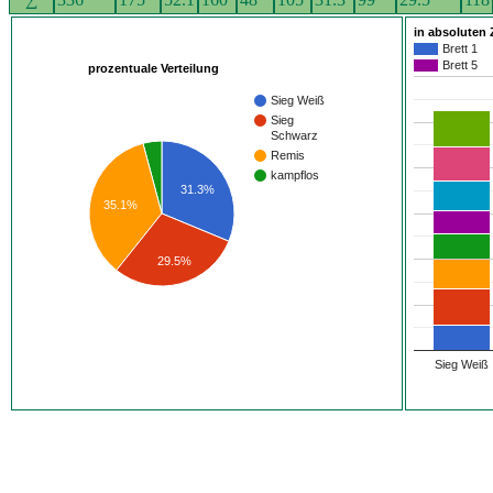
in absoluten 
Brett 1
Brett 5
prozentuale Verteilung
Sieg Weiß
Sieg
Schwarz
Remis
kampflos
31.3%
35.1%
29.5%
Sieg Weiß