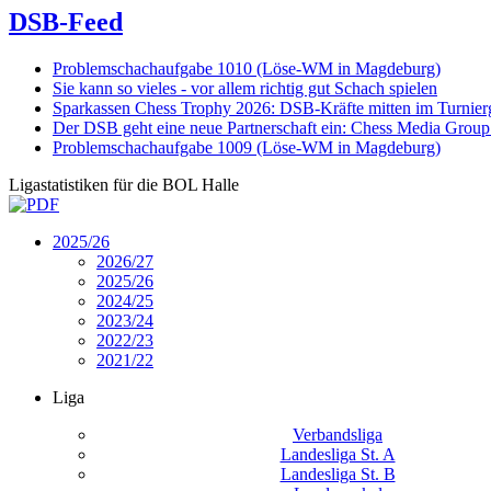
DSB-Feed
Problemschachaufgabe 1010 (Löse-WM in Magdeburg)
Sie kann so vieles - vor allem richtig gut Schach spielen
Sparkassen Chess Trophy 2026: DSB-Kräfte mitten im Turnie
Der DSB geht eine neue Partnerschaft ein: Chess Media Grou
Problemschachaufgabe 1009 (Löse-WM in Magdeburg)
Ligastatistiken für die BOL Halle
2025/26
2026/27
2025/26
2024/25
2023/24
2022/23
2021/22
Liga
Verbandsliga
Landesliga St. A
Landesliga St. B