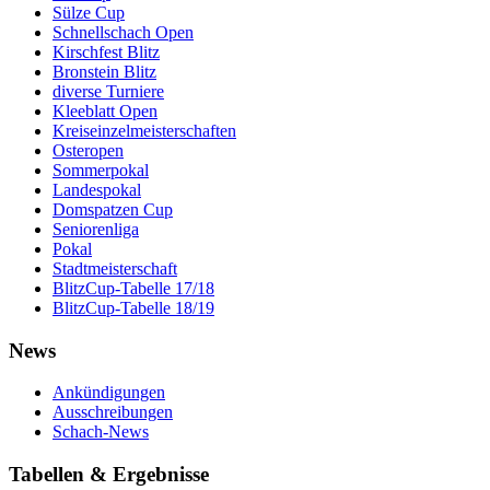
Sülze Cup
Schnellschach Open
Kirschfest Blitz
Bronstein Blitz
diverse Turniere
Kleeblatt Open
Kreiseinzelmeisterschaften
Osteropen
Sommerpokal
Landespokal
Domspatzen Cup
Seniorenliga
Pokal
Stadtmeisterschaft
BlitzCup-Tabelle 17/18
BlitzCup-Tabelle 18/19
News
Ankündigungen
Ausschreibungen
Schach-News
Tabellen & Ergebnisse