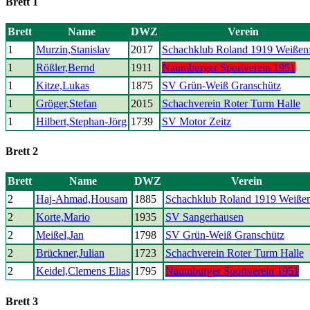
Brett 1
Brett
Name
DWZ
Verein
1
Murzin,Stanislav
2017
Schachklub Roland 1919 Weißenf
1
Rößler,Bernd
1911
Naumburger Sportverein 1951
1
Kitze,Lukas
1875
SV Grün-Weiß Granschütz
1
Gröger,Stefan
2015
Schachverein Roter Turm Halle
1
Hilbert,Stephan-Jörg
1739
SV Motor Zeitz
Brett 2
Brett
Name
DWZ
Verein
2
Haj-Ahmad,Housam
1885
Schachklub Roland 1919 Weißen
2
Korte,Mario
1935
SV Sangerhausen
2
Meißel,Jan
1798
SV Grün-Weiß Granschütz
2
Brückner,Julian
1723
Schachverein Roter Turm Halle
2
Keidel,Clemens Elias
1795
Naumburger Sportverein 1951
Brett 3