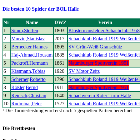
Die besten 10 Spieler der BOL Halle
Nr
Name
DWZ
Verein
1
Simm,Steffen
1803
Klostermansfelder Schachclub 1958
2
Murzin,Stanislav
2017
Schachklub Roland 1919 Weißenfel
3
Bernecker,Hannes
1805
SV Grün-Weiß Granschütz
4
Haj-Ahmad,Housam
1885
Schachklub Roland 1919 Weißenfel
5
Packroff,Hermann
1861
Naumburger Sportverein 1951
6
Kissmann,Tobias
1920
SV Motor Zeitz
7
Scherner,Roberto
1796
Schachklub Roland 1919 Weißenfel
8
Rößler,Bernd
1911
Naumburger Sportverein 1951
9
Reinsch,Christian
1640
Schachverein Roter Turm Halle
10
Rudminat,Peter
1527
Schachklub Roland 1919 Weißenfel
¹ Die Turnierleistung wird erst nach 5 gespielten Partien berechnet
Die Brettbesten