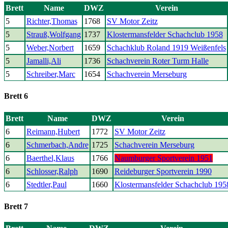
Brett
Name
DWZ
Verein
5
Richter,Thomas
1768
SV Motor Zeitz
5
Strauß,Wolfgang
1737
Klostermansfelder Schachclub 1958
5
Weber,Norbert
1659
Schachklub Roland 1919 Weißenfels
5
Jamalli,Ali
1736
Schachverein Roter Turm Halle
5
Schreiber,Marc
1654
Schachverein Merseburg
Brett 6
Brett
Name
DWZ
Verein
6
Reimann,Hubert
1772
SV Motor Zeitz
6
Schmerbach,Andre
1725
Schachverein Merseburg
6
Baerthel,Klaus
1766
Naumburger Sportverein 1951
6
Schlosser,Ralph
1690
Reideburger Sportverein 1990
6
Stedtler,Paul
1660
Klostermansfelder Schachclub 195
Brett 7