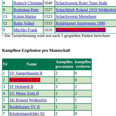
9
Reinsch,Christian
1640
Schachverein Roter Turm Halle
9
Rudminat,Peter
1527
Schachklub Roland 1919 Weißenfel
13
König,Marius
1523
Schachverein Merseburg
12
Rohn,Volker
1533
Reideburger Sportverein 1990
9
Mächler,Frank
1616
Naumburger Sportverein 1951
¹ Die Turnierleistung wird erst nach 5 gespielten Partien berechnet
Kampflose Ergebnisse pro Mannschaft
kampflos
kampflos
Nr
Name
gewonnen
verloren
1
SV Sangerhausen II
2
0
2
Naumburger SV II
2
0
3
SF Hettstedt II
3
2
4
SV Motor Zeitz II
2
2
5
SK Roland Weißenfels
1
1
6
Reideburger SV II
1
2
7
Klostermansfelder SC
2
0