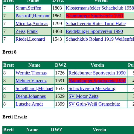
Brett
Name
DWZ
Verein
7
Simm,Steffen
1803
Klostermansfelder Schachclub 1958
7
Packroff,Hermann
1861
Naumburger Sportverein 1951
7
Miculka,Andreas
1799
Schachverein Roter Turm Halle
7
Zeiss,Frank
1468
Reideburger Sportverein 1990
7
Riedel,Leonard
1543
Schachklub Roland 1919 Weißenfel
Brett 8
Brett
Name
DWZ
Verein
Pu
8
Wernitz,Thomas
1726
Reideburger Sportverein 1990
8
Mehner,Vinzenz
1591
Naumburger Sportverein 1951
8
Schellhardt,Michael
1633
Schachverein Merseburg
8
Diehn,Johannes
1529
SV Motor Zeitz
8
Lutsche,Arndt
1399
SV Grün-Weiß Granschütz
Brett Ersatz
Brett
Name
DWZ
Verein