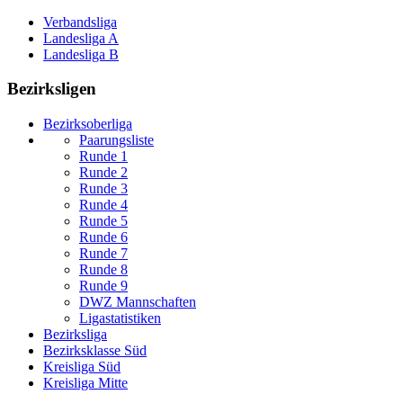
Verbandsliga
Landesliga A
Landesliga B
Bezirksligen
Bezirksoberliga
Paarungsliste
Runde 1
Runde 2
Runde 3
Runde 4
Runde 5
Runde 6
Runde 7
Runde 8
Runde 9
DWZ Mannschaften
Ligastatistiken
Bezirksliga
Bezirksklasse Süd
Kreisliga Süd
Kreisliga Mitte