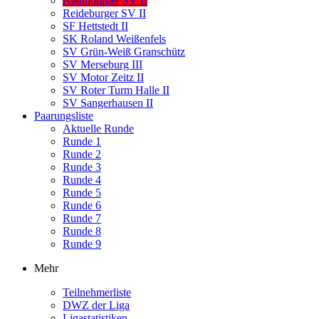
Naumburger SV II
Reideburger SV II
SF Hettstedt II
SK Roland Weißenfels
SV Grün-Weiß Granschütz
SV Merseburg III
SV Motor Zeitz II
SV Roter Turm Halle II
SV Sangerhausen II
Paarungsliste
Aktuelle Runde
Runde 1
Runde 2
Runde 3
Runde 4
Runde 5
Runde 6
Runde 7
Runde 8
Runde 9
Mehr
Teilnehmerliste
DWZ der Liga
Ligastatistiken