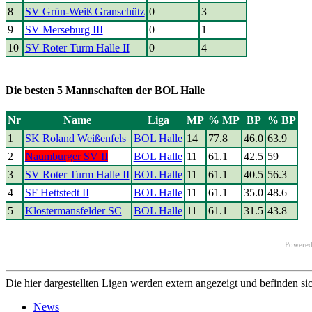
8
SV Grün-Weiß Granschütz
0
3
9
SV Merseburg III
0
1
10
SV Roter Turm Halle II
0
4
Die besten 5 Mannschaften der BOL Halle
Nr
Name
Liga
MP
% MP
BP
% BP
1
SK Roland Weißenfels
BOL Halle
14
77.8
46.0
63.9
2
Naumburger SV II
BOL Halle
11
61.1
42.5
59
3
SV Roter Turm Halle II
BOL Halle
11
61.1
40.5
56.3
4
SF Hettstedt II
BOL Halle
11
61.1
35.0
48.6
5
Klostermansfelder SC
BOL Halle
11
61.1
31.5
43.8
Powere
Die hier dargestellten Ligen werden extern angezeigt und befinden si
News