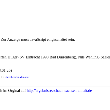
Zur Anzeige muss JavaScript eingeschaltet sein.
fen Hilger (SV Eintracht 1990 Bad Dürrenberg), Nils Wehling (Saales
3.01.26)
d by
ChessLeagueManager
ch im Orginal auf
http://ergebnisse.schach-sachsen-anhalt.de