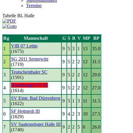
Saisonstatistiken
Termine
Tabelle BL Halle
Rg
Mannschaft
G
S
R
V
MP
BP
VfB 07 Lettin
1
9
5
3
1
13
35.0
(1675)
SG 2011 Sennewitz
2
9
5
2
2
12
31.5
(1719)
Teutschenthaler SC
3
9
5
2
2
12
29.0
(1591)
Naumburger SV III
4
9
5
2
2
12
27.0
(1614)
SV Eintr. Bad Dürrenberg
5
9
5
1
3
11
31.5
(1622)
SF Hettstedt III
6
9
4
2
3
10
27.5
(1629)
SV Saalespringer Halle III
7
9
2
2
5
6
26.0
(1740)