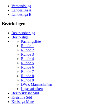
Verbandsliga
Landesliga A
Landesliga B
Bezirksligen
Bezirksoberliga
Bezirksliga
Paarungsliste
Runde 1
Runde 2
Runde 3
Runde 4
Runde 5
Runde 6
Runde 7
Runde 8
Runde 9
DWZ Mannschaften
Ligastatistiken
Bezirksklasse Süd
Kreisliga Süd
Kreisliga Mitte