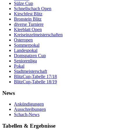
Sülze Cup
Schnellschach Open
Kirschfest Blitz
Bronstein Blitz
diverse Turniere
Kleeblatt Open
Kreiseinzelmeisterschaften
Osteropen
Sommerpokal
Landespokal
Domspatzen Cup
Seniorenliga
Pokal
Stadtmeisterschaft
BlitzCup-Tabelle 17/18
BlitzCup-Tabelle 18/19
News
Ankündigungen
Ausschreibungen
Schach-News
Tabellen & Ergebnisse