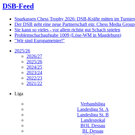
DSB-Feed
Sparkassen Chess Trophy 2026: DSB-Kräfte mitten im Turnie
Der DSB geht eine neue Partnerschaft ein: Chess Media Grou
Sie kann so vieles - vor allem richtig gut Schach spielen
Problemschachaufgabe 1009 (Löse-WM in Magdeburg)
"Wir sind Europameister!"
2025/26
2026/27
2025/26
2024/25
2023/24
2022/23
2021/22
Liga
Verbandsliga
Landesliga St. A
Landesliga St. B
Landespokal
BOL Dessau
BL Dessau