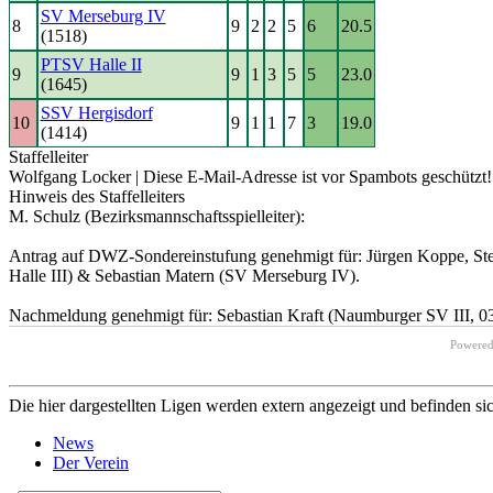
SV Merseburg IV
8
9
2
2
5
6
20.5
(1518)
PTSV Halle II
9
9
1
3
5
5
23.0
(1645)
SSV Hergisdorf
10
9
1
1
7
3
19.0
(1414)
Staffelleiter
Wolfgang Locker |
Diese E-Mail-Adresse ist vor Spambots geschützt! 
Hinweis des Staffelleiters
M. Schulz (Bezirksmannschaftsspielleiter):
Antrag auf DWZ-Sondereinstufung genehmigt für: Jürgen Koppe, Stef
Halle III) & Sebastian Matern (SV Merseburg IV).
Nachmeldung genehmigt für: Sebastian Kraft (Naumburger SV III, 0
Powere
Die hier dargestellten Ligen werden extern angezeigt und befinden si
News
Der Verein