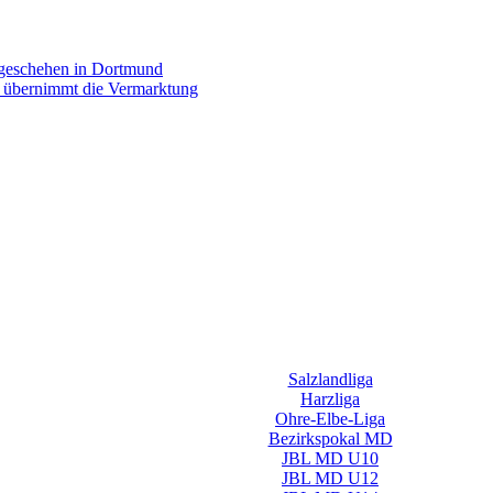
rgeschehen in Dortmund
p übernimmt die Vermarktung
Salzlandliga
Harzliga
Ohre-Elbe-Liga
Bezirkspokal MD
JBL MD U10
JBL MD U12