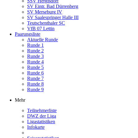
SSV Hergisdorf
SV Eintr. Bad Dürrenberg
SV Merseburg IV
SV Saalespringer Halle III
Teutschenthaler SC
VfB 07 Lettin
Paarungsliste
Aktuelle Runde
Runde 1
Runde 2
Runde 3
Runde 4
Runde 5
Runde 6
Runde 7
Runde 8
Runde 9
Mehr
Teilnehmerliste
DWZ der Liga
Ligastatistiken
Infokarte