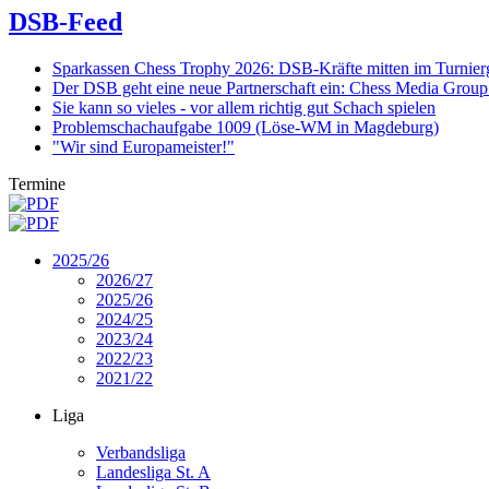
DSB-Feed
Sparkassen Chess Trophy 2026: DSB-Kräfte mitten im Turnie
Der DSB geht eine neue Partnerschaft ein: Chess Media Grou
Sie kann so vieles - vor allem richtig gut Schach spielen
Problemschachaufgabe 1009 (Löse-WM in Magdeburg)
"Wir sind Europameister!"
Termine
2025/26
2026/27
2025/26
2024/25
2023/24
2022/23
2021/22
Liga
Verbandsliga
Landesliga St. A