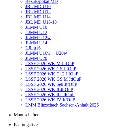
Bezirkspokal MD
JBL MD U10
JBL MD U12
JBL MD U14
JBL MD U16-18
JLMM U10
LJMM U12
JLMM U12w
JLMM U14
LJL u16
JLMM U16w + U20w
JLMM U20
LSSF 2026 WK M JtfOuP
LSSF 2026 WK GS JtfOuP
LSSF 2026 WK G12 JtfOuP
LSSF 2026 WK GS M JtfOuP
LSSF 2026 WK Sek JtfOuP
LSSF 2026 WK II JtfOuP
LSSF 2026 WK III JtfOuP
LSSF 2026 WK IV JtfOuP
LMM Blitzschach Sachsen-Anhalt 2026
Mannschaften
Paarungsliste