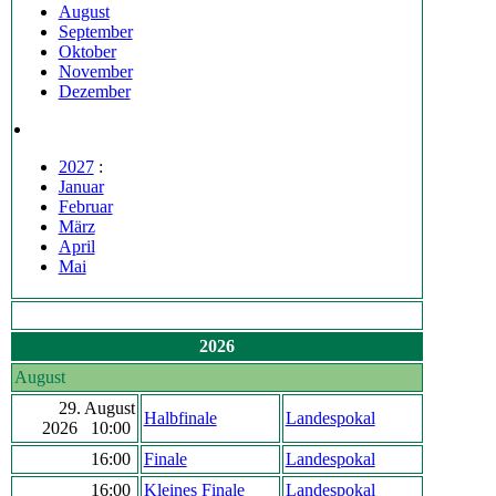
August
September
Oktober
November
Dezember
2027
:
Januar
Februar
März
April
Mai
2026
August
29. August
Halbfinale
Landespokal
2026 10:00
16:00
Finale
Landespokal
16:00
Kleines Finale
Landespokal