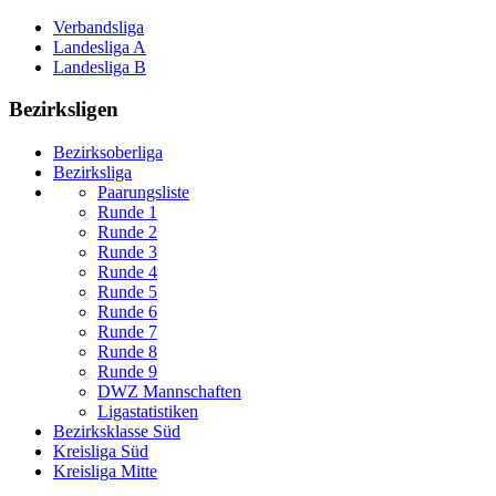
Verbandsliga
Landesliga A
Landesliga B
Bezirksligen
Bezirksoberliga
Bezirksliga
Paarungsliste
Runde 1
Runde 2
Runde 3
Runde 4
Runde 5
Runde 6
Runde 7
Runde 8
Runde 9
DWZ Mannschaften
Ligastatistiken
Bezirksklasse Süd
Kreisliga Süd
Kreisliga Mitte