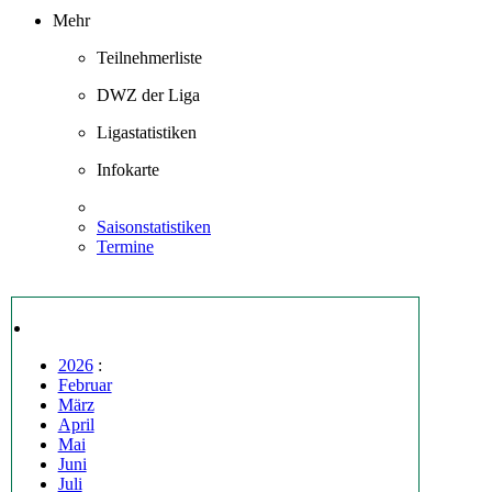
Mehr
Teilnehmerliste
DWZ der Liga
Ligastatistiken
Infokarte
Saisonstatistiken
Termine
2026
:
Februar
März
April
Mai
Juni
Juli