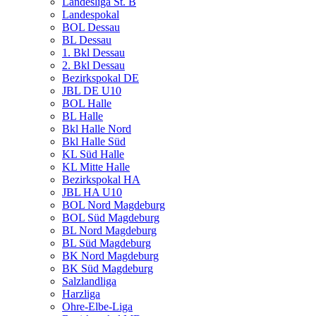
Landesliga St. B
Landespokal
BOL Dessau
BL Dessau
1. Bkl Dessau
2. Bkl Dessau
Bezirkspokal DE
JBL DE U10
BOL Halle
BL Halle
Bkl Halle Nord
Bkl Halle Süd
KL Süd Halle
KL Mitte Halle
Bezirkspokal HA
JBL HA U10
BOL Nord Magdeburg
BOL Süd Magdeburg
BL Nord Magdeburg
BL Süd Magdeburg
BK Nord Magdeburg
BK Süd Magdeburg
Salzlandliga
Harzliga
Ohre-Elbe-Liga