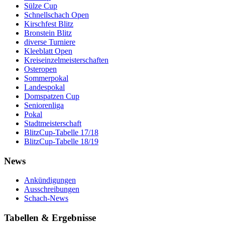
Sülze Cup
Schnellschach Open
Kirschfest Blitz
Bronstein Blitz
diverse Turniere
Kleeblatt Open
Kreiseinzelmeisterschaften
Osteropen
Sommerpokal
Landespokal
Domspatzen Cup
Seniorenliga
Pokal
Stadtmeisterschaft
BlitzCup-Tabelle 17/18
BlitzCup-Tabelle 18/19
News
Ankündigungen
Ausschreibungen
Schach-News
Tabellen & Ergebnisse