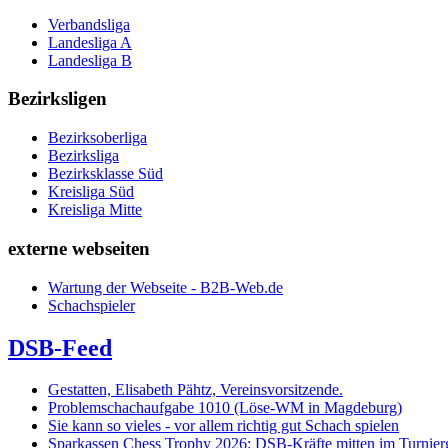
Verbandsliga
Landesliga A
Landesliga B
Bezirksligen
Bezirksoberliga
Bezirksliga
Bezirksklasse Süd
Kreisliga Süd
Kreisliga Mitte
externe webseiten
Wartung der Webseite - B2B-Web.de
Schachspieler
DSB-Feed
Gestatten, Elisabeth Pähtz, Vereinsvorsitzende.
Problemschachaufgabe 1010 (Löse-WM in Magdeburg)
Sie kann so vieles - vor allem richtig gut Schach spielen
Sparkassen Chess Trophy 2026: DSB-Kräfte mitten im Turnie