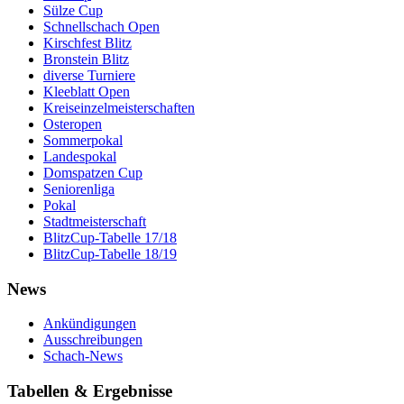
Sülze Cup
Schnellschach Open
Kirschfest Blitz
Bronstein Blitz
diverse Turniere
Kleeblatt Open
Kreiseinzelmeisterschaften
Osteropen
Sommerpokal
Landespokal
Domspatzen Cup
Seniorenliga
Pokal
Stadtmeisterschaft
BlitzCup-Tabelle 17/18
BlitzCup-Tabelle 18/19
News
Ankündigungen
Ausschreibungen
Schach-News
Tabellen & Ergebnisse