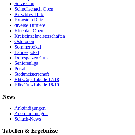
Sülze Cup
Schnellschach Open
Kirschfest Blitz
Bronstein Blitz
diverse Turniere
Kleeblatt Open
Kreiseinzelmeisterschaften
Osteropen
Sommerpokal
Landespokal
Domspatzen Cup
Seniorenliga
Pokal
Stadtmeisterschaft
BlitzCup-Tabelle 17/18
BlitzCup-Tabelle 18/19
News
Ankündigungen
Ausschreibungen
Schach-News
Tabellen & Ergebnisse