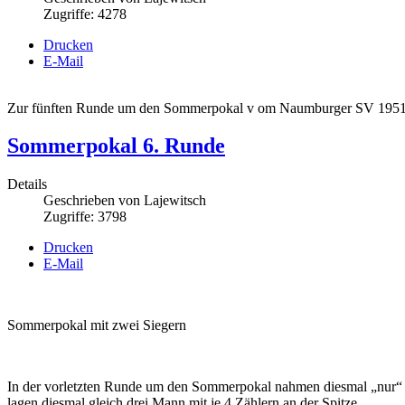
Zugriffe: 4278
Drucken
E-Mail
Zur fünften Runde um den Sommerpokal v om Naumburger SV 1951 ka
Sommerpokal 6. Runde
Details
Geschrieben von
Lajewitsch
Zugriffe: 3798
Drucken
E-Mail
Sommerpokal mit zwei Siegern
In der vorletzten Runde um den Sommerpokal nahmen diesmal „nur“ 7
lagen diesmal gleich drei Mann mit je 4 Zählern an der Spitze.