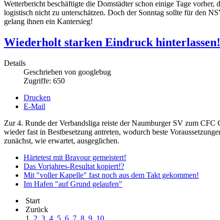
Wetterbericht beschäftigte die Domstädter schon einige Tage vorher, 
logistisch nicht zu unterschätzen. Doch der Sonntag sollte für den
gelang ihnen ein Kantersieg!
Wiederholt starken Eindruck hinterlassen
Details
Geschrieben von
googlebug
Zugriffe: 650
Drucken
E-Mail
Zur 4. Runde der Verbandsliga reiste der Naumburger SV zum CFC 
wieder fast in Bestbesetzung antreten, wodurch beste Voraussetzunge
zunächst, wie erwartet, ausgeglichen.
Härtetest mit Bravour gemeistert!
Das Vorjahres-Resultat kopiert!?
Mit "voller Kapelle" fast noch aus dem Takt gekommen!
Im Hafen "auf Grund gelaufen"
Start
Zurück
1
2
3
4
5
6
7
8
9
10