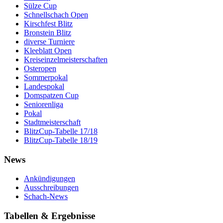
Sülze Cup
Schnellschach Open
Kirschfest Blitz
Bronstein Blitz
diverse Turniere
Kleeblatt Open
Kreiseinzelmeisterschaften
Osteropen
Sommerpokal
Landespokal
Domspatzen Cup
Seniorenliga
Pokal
Stadtmeisterschaft
BlitzCup-Tabelle 17/18
BlitzCup-Tabelle 18/19
News
Ankündigungen
Ausschreibungen
Schach-News
Tabellen & Ergebnisse