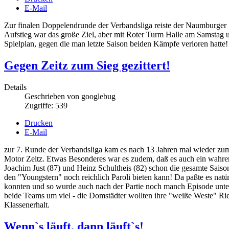
E-Mail
Zur finalen Doppelendrunde der Verbandsliga reiste der Naumburge
Aufstieg war das große Ziel, aber mit Roter Turm Halle am Samst
Spielplan, gegen die man letzte Saison beiden Kämpfe verloren hatte!
Gegen Zeitz zum Sieg gezittert!
Details
Geschrieben von
googlebug
Zugriffe: 539
Drucken
E-Mail
zur 7. Runde der Verbandsliga kam es nach 13 Jahren mal wieder z
Motor Zeitz. Etwas Besonderes war es zudem, daß es auch ein wahrer
Joachim Just (87) und Heinz Schultheis (82) schon die gesamte Saiso
den "Youngstern" noch reichlich Paroli bieten kann! Da paßte es natü
konnten und so wurde auch nach der Partie noch manch Episode unter Fr
beide Teams um viel - die Domstädter wollten ihre "weiße Weste" Ric
Klassenerhalt.
Wenn`s läuft, dann läuft`s!