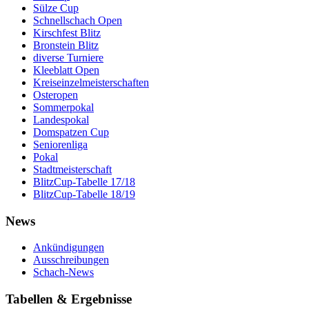
Sülze Cup
Schnellschach Open
Kirschfest Blitz
Bronstein Blitz
diverse Turniere
Kleeblatt Open
Kreiseinzelmeisterschaften
Osteropen
Sommerpokal
Landespokal
Domspatzen Cup
Seniorenliga
Pokal
Stadtmeisterschaft
BlitzCup-Tabelle 17/18
BlitzCup-Tabelle 18/19
News
Ankündigungen
Ausschreibungen
Schach-News
Tabellen & Ergebnisse