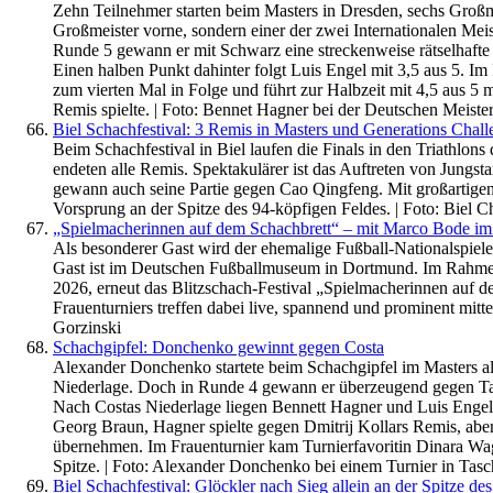
Zehn Teilnehmer starten beim Masters in Dresden, sechs Großmei
Großmeister vorne, sondern einer der zwei Internationalen Mei
Runde 5 gewann er mit Schwarz eine streckenweise rätselhafte Pa
Einen halben Punkt dahinter folgt Luis Engel mit 3,5 aus 5. Im
zum vierten Mal in Folge und führt zur Halbzeit mit 4,5 aus 5 
Remis spielte. | Foto: Bennet Hagner bei der Deutschen Meiste
Biel Schachfestival: 3 Remis in Masters und Generations Cha
Beim Schachfestival in Biel laufen die Finals in den Triathlons
endeten alle Remis. Spektakulärer ist das Auftreten von Jung
gewann auch seine Partie gegen Cao Qingfeng. Mit großartigen 
Vorsprung an der Spitze des 94-köpfigen Feldes. | Foto: Biel Ch
„Spielmacherinnen auf dem Schachbrett“ – mit Marco Bode i
Als besonderer Gast wird der ehemalige Fußball-Nationalspie
Gast ist im Deutschen Fußballmuseum in Dortmund. Im Rahmen 
2026, erneut das Blitzschach-Festival „Spielmacherinnen auf dem
Frauenturniers treffen dabei live, spannend und prominent mitte
Gorzinski
Schachgipfel: Donchenko gewinnt gegen Costa
Alexander Donchenko startete beim Schachgipfel im Masters al
Niederlage. Doch in Runde 4 gewann er überzeugend gegen Ta
Nach Costas Niederlage liegen Bennett Hagner und Luis Engel
Georg Braun, Hagner spielte gegen Dmitrij Kollars Remis, aber
übernehmen. Im Frauenturnier kam Turnierfavoritin Dinara Wagne
Spitze. | Foto: Alexander Donchenko bei einem Turnier in T
Biel Schachfestival: Glöckler nach Sieg allein an der Spitze 