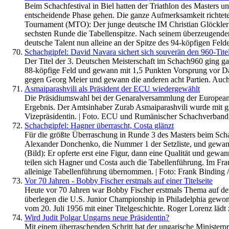
Beim Schachfestival in Biel hatten der Triathlon des Masters 
entscheidende Phase gehen. Die ganze Aufmerksamkeit richtete
Tournament (MTO): Der junge deutsche IM Christian Glöckler un
sechsten Runde die Tabellenspitze. Nach seinem überzeugenden, 
deutsche Talent nun alleine an der Spitze des 94-köpfigen Feldes
Schachgipfel: David Navara sichert sich souverän den 960-Tite
Der Titel der 3. Deutschen Meisterschaft im Schach960 ging g
88-köpfige Feld und gewann mit 1,5 Punkten Vorsprung vor Da
gegen Georg Meier und gewann die anderen acht Partien. Auch M
Asmaiparashvili als Präsident der ECU wiedergewählt
Die Präsidiumswahl bei der Genaralversammlung der European
Ergebnis. Der Amtsinhaber Zurab Asmaiparashvili wurde mit g
Vizepräsidentin. | Foto. ECU und Rumänischer Schachverband
Schachgipfel: Hagner überrascht, Costa glänzt
Für die größte Überraschung in Runde 3 des Masters beim Schac
Alexander Donchenko, die Nummer 1 der Setzliste, und gewann
(Bild): Er opferte erst eine Figur, dann eine Qualität und gewa
teilen sich Hagner und Costa auch die Tabellenführung. Im Frau
alleinige Tabellenführung übernommen. | Foto: Frank Binding
Vor 70 Jahren - Bobby Fischer erstmals auf einer Titelseite
Heute vor 70 Jahren war Bobby Fischer erstmals Thema auf der
überlegen die U.S. Junior Championship in Philadelphia gewon
vom 20. Juli 1956 mit einer Titelgeschichte. Roger Lorenz lädt z
Wird Judit Polgar Ungarns neue Präsidentin?
Mit einem überraschenden Schritt hat der ungarische Ministerpr