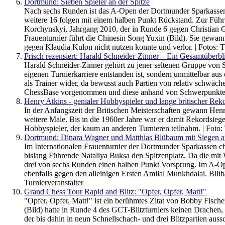
Dortmund: Sieben Spieler an der Spitze
Nach sechs Runden ist das A-Open der Dortmunder Sparkassen Ch
weitere 16 folgen mit einem halben Punkt Rückstand. Zur Fü
Korchynskyi, Jahrgang 2010, der in Runde 6 gegen Christian 
Frauenturnier führt die Chinesin Song Yuxin (Bild). Sie gewan
gegen Klaudia Kulon nicht nutzen konnte und verlor. | Fotos: T
Frisch rezensiert: Harald Schneider-Zinner – Ein Gesamtüberbl
Harald Schneider-Zinner gehört zu jener seltenen Gruppe von 
eigenen Turnierkarriere entstanden ist, sondern unmittelbar au
als Trainer wider, da bewusst auch Partien von relativ schwäc
ChessBase vorgenommen und diese anhand von Schwerpunkten
Henry Atkins - genialer Hobbyspieler und lange britischer Rek
In der Anfangszeit der Britischen Meisterschaften gewann Henr
weitere Male. Bis in die 1960er Jahre war er damit Rekordsieg
Hobbyspieler, der kaum an anderen Turnieren teilnahm. | Foto
Dortmund: Dinara Wagner und Matthias Blübaum mit Siegen au
Im Internationalen Frauenturnier der Dortmunder Sparkassen c
bislang Führende Nataliya Buksa den Spitzenplatz. Da die mi
drei von sechs Runden einen halben Punkt Vorsprung. Im A-Ope
ebenfalls gegen den alleinigen Ersten Amilal Munkhdalai. Blüb
Turnierveranstalter
Grand Chess Tour Rapid and Blitz: "Opfer, Opfer, Matt!"
"Opfer, Opfer, Matt!" ist ein berühmtes Zitat von Bobby Fische
(Bild) hatte in Runde 4 des GCT-Blitzturniers keinen Drachen, s
der bis dahin in neun Schnellschach- und drei Blitzpartien auss