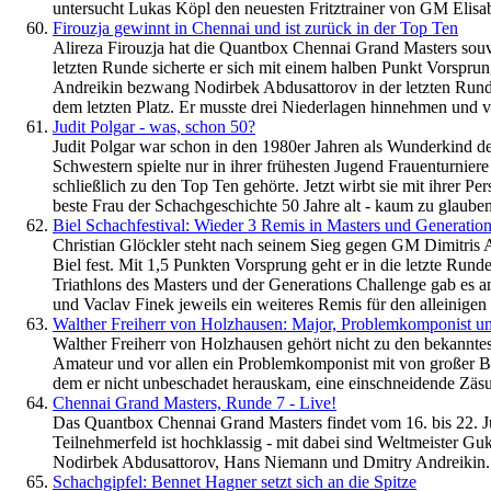
untersucht Lukas Köpl den neuesten Fritztrainer von GM Elisa
Firouzja gewinnt in Chennai und ist zurück in der Top Ten
Alireza Firouzja hat die Quantbox Chennai Grand Masters souv
letzten Runde sicherte er sich mit einem halben Punkt Vorsprun
Andreikin bezwang Nodirbek Abdusattorov in der letzten Rund
dem letzten Platz. Er musste drei Niederlagen hinnehmen und v
Judit Polgar - was, schon 50?
Judit Polgar war schon in den 1980er Jahren als Wunderkind de
Schwestern spielte nur in ihrer frühesten Jugend Frauenturniere 
schließlich zu den Top Ten gehörte. Jetzt wirbt sie mit ihrer Pe
beste Frau der Schachgeschichte 50 Jahre alt - kaum zu glauben
Biel Schachfestival: Wieder 3 Remis in Masters und Generat
Christian Glöckler steht nach seinem Sieg gegen GM Dimitris 
Biel fest. Mit 1,5 Punkten Vorsprung geht er in die letzte Rund
Triathlons des Masters und der Generations Challenge gab es a
und Vaclav Finek jeweils ein weiteres Remis für den alleinigen 
Walther Freiherr von Holzhausen: Major, Problemkomponist un
Walther Freiherr von Holzhausen gehört nicht zu den bekanntest
Amateur und vor allen ein Problemkomponist mit von großer Be
dem er nicht unbeschadet herauskam, eine einschneidende Zäsu
Chennai Grand Masters, Runde 7 - Live!
Das Quantbox Chennai Grand Masters findet vom 16. bis 22. Jul
Teilnehmerfeld ist hochklassig - mit dabei sind Weltmeister Guk
Nodirbek Abdusattorov, Hans Niemann und Dmitry Andreikin. V
Schachgipfel: Bennet Hagner setzt sich an die Spitze