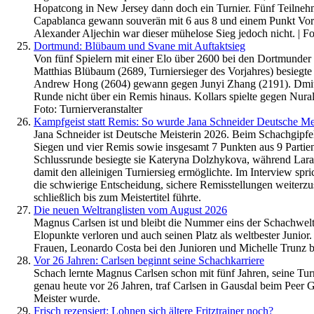
Hopatcong in New Jersey dann doch ein Turnier. Fünf Teilnehme
Capablanca gewann souverän mit 6 aus 8 und einem Punkt Vo
Alexander Aljechin war dieser mühelose Sieg jedoch nicht. | F
Dortmund: Blübaum und Svane mit Auftaktsieg
Von fünf Spielern mit einer Elo über 2600 bei den Dortmunder 
Matthias Blübaum (2689, Turniersieger des Vorjahres) besiegt
Andrew Hong (2604) gewann gegen Junyi Zhang (2191). Dmitrij
Runde nicht über ein Remis hinaus. Kollars spielte gegen Nura
Foto: Turnierveranstalter
Kampfgeist statt Remis: So wurde Jana Schneider Deutsche Mei
Jana Schneider ist Deutsche Meisterin 2026. Beim Schachgipfel
Siegen und vier Remis sowie insgesamt 7 Punkten aus 9 Partien 
Schlussrunde besiegte sie Kateryna Dolzhykova, während Lara
damit den alleinigen Turniersieg ermöglichte. Im Interview sp
die schwierige Entscheidung, sichere Remisstellungen weiterzus
schließlich bis zum Meistertitel führte.
Die neuen Weltranglisten vom August 2026
Magnus Carlsen ist und bleibt die Nummer eins der Schachwelt.
Elopunkte verloren und auch seinen Platz als weltbester Junior
Frauen, Leonardo Costa bei den Junioren und Michelle Trunz
Vor 26 Jahren: Carlsen beginnt seine Schachkarriere
Schach lernte Magnus Carlsen schon mit fünf Jahren, seine Tu
genau heute vor 26 Jahren, traf Carlsen in Gausdal beim Peer 
Meister wurde.
Frisch rezensiert: Lohnen sich ältere Fritztrainer noch?