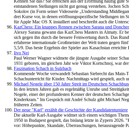
Kennen Sie das? Sie erreichen aus der Eröffnung häufig gute St
entstandenen Stellungen nicht gut genug verstehen. Jochen Sch
Sokolov (in Form seiner Videoserie „Understanding Middlegame St
drei Kurse vor, in denen eröffnungsspezifische Stellungen im S
für Apple Mac OS X installiert und beschreibt auch die Unter
KazChess: Ein knappes Rennen zwischen Sarana und Donche
Alexey Sarana gewann das KazChess Masters in Almaty. Er been
sich gegen ihn durch die bessere Feinwertung durch. Das Rund
erfahrene internationale Großmeister der Welt traten gegen fün
5,5/9. Das beste Ergebnis der Spieler aus Kasachstan erreichte 
Iivo Nei
Paul Werner Wagner widmete die jüngste Ausgabe seiner Schach
1931 geboren, im gleichen Jahr wie Viktor Kortschnoj, war der Es
Faszination Schach in Sulzbach
Kommende Woche verwandelt Sebastian Siebrecht das Main-Tau
Schachunterricht für Kinder. Nachmittags wird gespielt, auch u
Michael Negele über 150 Jahre Streit im Deutschen Schachbu
In den letzten Jahren gab es regelmäßig Unruhe und Streitig
Negele, einer der profundesten Kenner der deutschen Schachgesc
Kinderkram." Im Gespräch mit André Schulz gibt Michael Nege
früheren Zeiten.
Der neue "Karl" erzählt die Geschichte der Kandidatenturniere
Die aktuelle Karl-Ausgabe widmet sich einem wichtigen Thema
1950 in Budapest gespielt, das bislang letzte in Zypern 2026. "K
vor: Höhepunkte, Skandale, Überraschungen, herausragende Pa