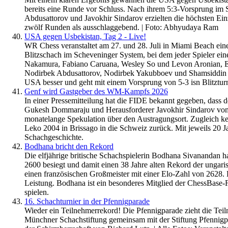
bereits eine Runde vor Schluss. Nach ihrem 5:3-Vorsprung im 
Abdusattorov und Javokhir Sindarov erzielten die höchsten Ei
zwölf Runden als ausschlaggebend. | Foto: Abhyudaya Ram
USA gegen Usbekistan, Tag 2 - Live!
WR Chess veranstaltet am 27. und 28. Juli in Miami Beach ei
Blitzschach im Scheveninger System, bei dem jeder Spieler ein
Nakamura, Fabiano Caruana, Wesley So und Levon Aronian, Ersa
Nodirbek Abdusattorov, Nodirbek Yakubboev und Shamsiddin V
USA besser und geht mit einem Vorsprung von 5-3 isn Blitztur
Genf wird Gastgeber des WM-Kampfs 2026
In einer Pressemitteilung hat die FIDE bekannt gegeben, dass 
Gukesh Dommaraju und Herausforderer Javokhir Sindarov vom 
monatelange Spekulation über den Austragungsort. Zugleich k
Leko 2004 in Brissago in die Schweiz zurück. Mit jeweils 20
Schachgeschichte.
Bodhana bricht den Rekord
Die elfjährige britische Schachspielerin Bodhana Sivanandan ha
2600 besiegt und damit einen 38 Jahre alten Rekord der unga
einen französischen Großmeister mit einer Elo-Zahl von 2628. 
Leistung. Bodhana ist ein besonderes Mitglied der ChessBase
spielen.
16. Schachturnier in der Pfennigparade
Wieder ein Teilnehmerrekord! Die Pfennigparade zieht die Teil
Münchner Schachstiftung gemeinsam mit der Stiftung Pfennigpa