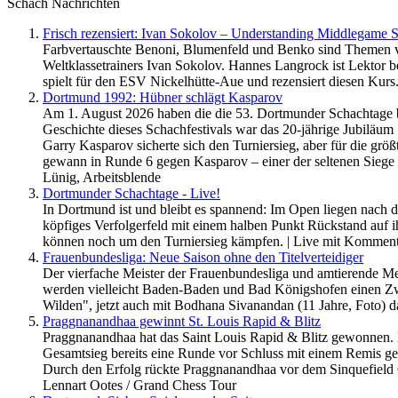
Schach Nachrichten
Frisch rezensiert: Ivan Sokolov – Understanding Middlegame St
Farbvertauschte Benoni, Blumenfeld und Benko sind Themen 
Weltklassetrainers Ivan Sokolov. Hannes Langrock ist Lektor bei
spielt für den ESV Nickelhütte-Aue und rezensiert diesen Kurs
Dortmund 1992: Hübner schlägt Kasparov
Am 1. August 2026 haben die die 53. Dortmunder Schachtage be
Geschichte dieses Schachfestivals war das 20-jährige Jubiläum
Garry Kasparov sicherte sich den Turniersieg, aber für die grö
gewann in Runde 6 gegen Kasparov – einer der seltenen Siege e
Lünig, Arbeitsblende
Dortmunder Schachtage - Live!
In Dortmund ist und bleibt es spannend: Im Open liegen nach der
köpfiges Verfolgerfeld mit einem halben Punkt Rückstand auf ih
können noch um den Turniersieg kämpfen. | Live mit Komment
Frauenbundesliga: Neue Saison ohne den Titelverteidiger
Der vierfache Meister der Frauenbundesliga und amtierende Mei
werden vielleicht Baden-Baden und Bad Königshofen einen Zw
Wilden", jetzt auch mit Bodhana Sivanandan (11 Jahre, Foto) 
Praggnanandhaa gewinnt St. Louis Rapid & Blitz
Praggnanandhaa hat das Saint Louis Rapid & Blitz gewonnen. 
Gesamtsieg bereits eine Runde vor Schluss mit einem Remis g
Durch den Erfolg rückte Praggnanandhaa vor dem Sinquefield 
Lennart Ootes / Grand Chess Tour