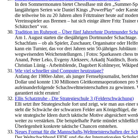
In den Sommermonaten bietet ChessBase mit den „Summer-Speci
langjährigen Serien wie Daniel Kings „PowerPlay“ oder Karsten 
die teilweise bis zu 20 Jahren alten Fritztrainer heute auf mod
Vereinsspieler aus Bremen – hat sich einige ältere Fritz Trainer
Schätzchen“ vor.
Tradition im Ruhrpott – Über fünf Jahrzehnte Dortmunder Sch
Am 1. August starten die diesjährigen Dortmunder Schachtage. J
Schachfans – ob als Spieler, Zuschauer, Organisator oder Helfer 
kann ein Turnier, das vor drei Jahren sein 50-jähriges Jubiläum
wegweisenden Weichenstellungen. | Fotos: Sparkassen chess tro
Anand, Peter Leko, Evgeny Alekseev, Arkadij Naiditsch, Bori
Christian Lünig - Arbeitsblende, Dagobert Kohlmeyer, Wikiped
Wie viel schneller sind Computer heutzutage?
Anfang der 1980er-Jahre, als junger Fernsehjournalist, bericht
Dollar und konnte 130 Millionen Gleitkommaoperationen pro S
aufeinanderfolgende Schachweltmeisterschaften zu gewinnen. W
garantiert nicht erraten!
Ellis Schatztruhe - Die Strategieschule 3 (Felderschwächung)
Elli setzt ihre Strategieschule fort und zeigt, wie man aus eine
steht die Schwäche der schwarzen Felder am Königsflügel, die W
wie strategische Ideen durch taktische Motive abgesichert werd
weiter zu verstärken. Die beispielhafte Partie mündet schließlic
Überlegenheit konkrete taktische Chancen entstehen.
Neues Format für die Mannschafts-Weltmeisterschaften der Sc
Der Weltschachbund FIDE und die der Internationalen Schulsc