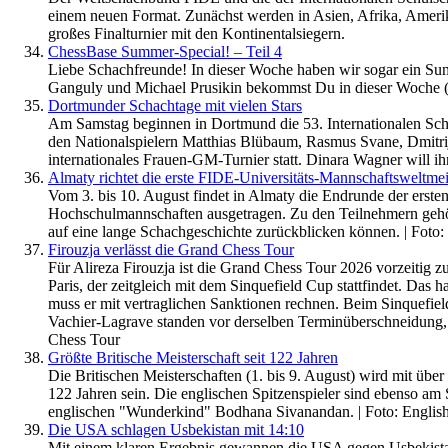
einem neuen Format. Zunächst werden in Asien, Afrika, Amerik
großes Finalturnier mit den Kontinentalsiegern.
ChessBase Summer-Special! – Teil 4
Liebe Schachfreunde! In dieser Woche haben wir sogar ein Sum
Ganguly und Michael Prusikin bekommst Du in dieser Woche (
Dortmunder Schachtage mit vielen Stars
Am Samstag beginnen in Dortmund die 53. Internationalen Scha
den Nationalspielern Matthias Blübaum, Rasmus Svane, Dmitrij
internationales Frauen-GM-Turnier statt. Dinara Wagner will ihr
Almaty richtet die erste FIDE-Universitäts-Mannschaftsweltmei
Vom 3. bis 10. August findet in Almaty die Endrunde der erste
Hochschulmannschaften ausgetragen. Zu den Teilnehmern gehör
auf eine lange Schachgeschichte zurückblicken können. | Foto
Firouzja verlässt die Grand Chess Tour
Für Alireza Firouzja ist die Grand Chess Tour 2026 vorzeitig 
Paris, der zeitgleich mit dem Sinquefield Cup stattfindet. Das
muss er mit vertraglichen Sanktionen rechnen. Beim Sinquefi
Vachier-Lagrave standen vor derselben Terminüberschneidung, e
Chess Tour
Größte Britische Meisterschaft seit 122 Jahren
Die Britischen Meisterschaften (1. bis 9. August) wird mit übe
122 Jahren sein. Die englischen Spitzenspieler sind ebenso am 
englischen "Wunderkind" Bodhana Sivanandan. | Foto: English
Die USA schlagen Usbekistan mit 14:10
Mit einem klaren Ergebnis gewannen die USA gegen Usbekista