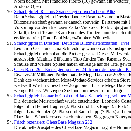
Norm belohnt. Mit Francisco Fiorito (16) gewann ein weiterer ju
Andorra Open
Schachgipfel: Rasmus Svane siegt souverän beim Blitz
Beim Schachgipfel in Dresden landete Rasmus Svane im Master
Blitzmeisterschaft gewann er danach souverän. Er startete mit
Vorsprung vor dem titellosen Zarko Vuckovic. Platz 3 ging an 
Safarli, die mit 19 aus 23 am Ende des Turniers punktgleich mi
erklärt wurde. | Foto: Paul Meyer-Dunker, Wikipedia
Schachgipfel in Dresden: Deutsche Blitzmeisterschaften - live!
Leonardo Costa und Jana Schneider gewannen am Samstag die 
Schachgipfel nochmal an die Bretter gesetzt. Dieses Mal werden
ausgespielt. Matthias Blübaums Tipp für den Tag: Rasmus Sva
Schulze und weitere Spieler haben ein Auge auf die Titel gewo
ChessBase´26 – Einsteigertipps Teil 24: Immer die neuesten Pa
Etwa zwölf Millionen Partien hat die Mega Database 2026 zu b
Dank des wöchentlichen Mega-Update-Services erhalten Sie re
weltweit! Wie für ChessBase´26 gilt auch für die Mega Databa
wenige Klicks. Wir zeigen Sie Ihnen in dieser Tutorialfolge.
Schachgipfel: Leonardo Costa und Jana Schneider gewinnen Me
Die deutsche Meisterschaft wurde entschieden: Leonardo Costa i
folgen ihm Bennet Hagner (2. Platz) und Luis Engel (3. Platz) 
folgen Lara Schulze (2. Platz) und Sarah Papp (3.Platz) auf d
Platz. Jana Schneider setzte sich mit einem Sieg gegen Katery
Frisch rezensiert: ChessBase Magazin 232
Die aktuelle Ausgabe des ChessBase Magazin trägt die Nummer 