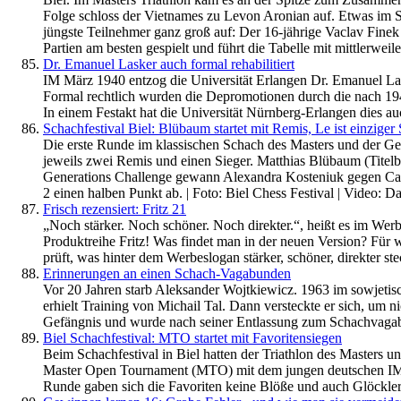
Folge schloss der Vietnames zu Levon Aronian auf. Etwas im Sc
jüngste Teilnehmer ganz groß auf: Der 16-jährige Vaclav Finek
Partien am besten gespielt und führt die Tabelle mit mittlerwei
Dr. Emanuel Lasker auch formal rehabilitiert
IM März 1940 entzog die Universität Erlangen Dr. Emanuel La
Formal rechtlich wurden die Depromotionen durch die nach 1945
In einem Festakt hat die Universität Nürnberg-Erlangen dies a
Schachfestival Biel: Blübaum startet mit Remis, Le ist einziger 
Die erste Runde im klassischen Schach des Masters und der Gene
jeweils zwei Remis und einen Sieger. Matthias Blübaum (Titel
Generations Challenge gewann Alexandra Kosteniuk gegen Cari
2 einen halben Punkt ab. | Foto: Biel Chess Festival | Video: 
Frisch rezensiert: Fritz 21
„Noch stärker. Noch schöner. Noch direkter.“, heißt es im Wer
Produktreihe Fritz! Was findet man in der neuen Version? Für 
prüft, was hinter dem Werbeslogan stärker, schöner, direkter ste
Erinnerungen an einen Schach-Vagabunden
Vor 20 Jahren starb Aleksander Wojtkiewicz. 1963 im sowjetis
erhielt Training von Michail Tal. Dann versteckte er sich, um n
Gefängnis und wurde nach seiner Entlassung zum Schachvagabu
Biel Schachfestival: MTO startet mit Favoritensiegen
Beim Schachfestival in Biel hatten der Triathlon des Masters 
Master Open Tournament (MTO) mit dem jungen deutschen IM Chris
Runde gaben sich die Favoriten keine Blöße und auch Glöckler 