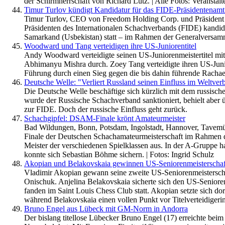
der Schirmherrschaft von Richard Lutz. | Alle Fotos: Veranstalt
Timur Turlov kündigt Kandidatur für das FIDE-Präsidentenamt
Timur Turlov, CEO von Freedom Holding Corp. und Präsident d
Präsidenten des Internationalen Schachverbands (FIDE) kandi
Samarkand (Usbekistan) statt – im Rahmen der Generalversamm
Woodward und Tang verteidigen ihre US-Juniorentitel
Andy Woodward verteidigte seinen US-Juniorenmeistertitel mit 
Abhimanyu Mishra durch. Zoey Tang verteidigte ihren US-Junior
Führung durch einen Sieg gegen die bis dahin führende Rachael 
Deutsche Welle: "Verliert Russland seinen Einfluss im Weltver
Die Deutsche Welle beschäftige sich kürzlich mit dem russisc
wurde der Russische Schachverband sanktioniert, behielt aber
zur FIDE. Doch der russische Einfluss geht zurück.
Schachgipfel: DSAM-Finale krönt Amateurmeister
Bad Wildungen, Bonn, Potsdam, Ingolstadt, Hannover, Tavemün
Finale der Deutschen Schachamateurmeisterschaft im Rahmen des
Meister der verschiedenen Spielklassen aus. In der A-Gruppe ha
konnte sich Sebastian Böhme sichern. | Fotos: Ingrid Schulz
Akopian und Belakovskaia gewinnen US-Seniorenmeisterschaf
Vladimir Akopian gewann seine zweite US-Seniorenmeisterscha
Onischuk. Anjelina Belakovskaia sicherte sich den US-Senioren
fanden im Saint Louis Chess Club statt. Akopian setzte sich dor
während Belakovskaia einen vollen Punkt vor Titelverteidigerin
Bruno Engel aus Lübeck mit GM-Norm in Andorra
Der bislang titellose Lübecker Bruno Engel (17) erreichte be