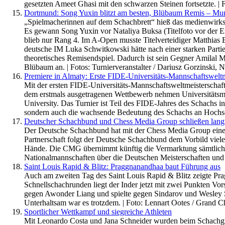
gesetzten Ameet Ghasi mit den schwarzen Steinen fortsetzte. | 
Dortmund: Song Yuxin blitzt am besten, Blübaum Remis – Mun
„Spielmacherinnen auf dem Schachbrett“ hieß das medienwirksa
Es gewann Song Yuxin vor Nataliya Buksa (Titelfoto vor der 
blieb nur Rang 4. Im A-Open musste Titelverteidiger Matthias
deutsche IM Luka Schwitkowski hätte nach einer starken Partie 
theoretisches Remisendspiel. Dadurch ist sein Gegner Amilal Mu
Blübaum an. | Fotos: Turnierveranstalter / Dariusz Gorzinski, 
Premiere in Almaty: Erste FIDE-Universitäts-Mannschaftsweltm
Mit der ersten FIDE-Universitäts-Mannschaftsweltmeisterschaft
dem erstmals ausgetragenen Wettbewerb nehmen Universitätsmann
University. Das Turnier ist Teil des FIDE-Jahres des Schachs i
sondern auch die wachsende Bedeutung des Schachs an Hochsc
Deutscher Schachbund und Chess Media Group schließen langfr
Der Deutsche Schachbund hat mit der Chess Media Group einen
Partnerschaft folgt der Deutsche Schachbund dem Vorbild viele
Hände. Die CMG übernimmt künftig die Vermarktung sämtlich
Nationalmannschaften über die Deutschen Meisterschaften und
Saint Louis Rapid & Blitz: Praggnanandhaa baut Führung aus
Auch am zweiten Tag des Saint Louis Rapid & Blitz zeigte Pr
Schnellschachrunden liegt der Inder jetzt mit zwei Punkten Vo
gegen Awonder Liang und spielte gegen Sindarov und Wesley So
Unterhaltsam war es trotzdem. | Foto: Lennart Ootes / Grand C
Sportlicher Wettkampf und siegreiche Athleten
Mit Leonardo Costa und Jana Schneider wurden beim Schachgip