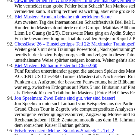
Gewinnen lernen 16: Grobe Fehler - und wie man sie vermeidet
Wie vermeidet man grobe Fehler beim Schach? Jan Markos stell
vermeiden kann. Richtig rechnen ist wichtig, aber eine große Ro
Biel Masters: Aronian beinahe mit perfektem Score
Am zweiten Tag des Internationalen Schachfestivals Biel ließ 
Runden im Masters dominierte er die Gruppe. Matthias Blübau
Liem Le Quang (je 2/5). Der zweite Platz ging an Aydin Suley
Für die Gesamtwertung im Triathlon zählen Siege im Rapid 2 Pu
ChessBase´26 – Einsteigertipps Teil 22: Maximaler Trainingsef
Weiter geht´s mit dem Trainings-Powertool „Nachspieltrainin
bereits in der letzten Folge vorgestellt und zeigen in dieser Tut
unterhaltsame Weise spürbar steigern können. Weiter geht’s also
Biel Masters: Blübaum Erster bei Chess960
Fünf Runden untereinander gegen die anderen Spieler des Mast
ACCENTUS Chess960-Turnier (Masters) ab. Nach sieben Runde
Punkten an. Aufgrund der besseren Feinwertung hatte Blübaum 
war eng, zwischen Erdogmus auf Platz 5 und Blübaum auf Platz 
als Tiebreak für den Triathlon im Masters. | Foto: Biel Chess Fe
Jon Speelman: Zwei Beine sind gut, vier sind besser!
Jon Speelman untersucht anhand von Beispielen aus der Partie
Grand Chess Tour in Zagreb, wie computergestützte Analysen d
verborgene Verteidigungsressourcen, Zugzwang-Motive und Erke
Rechenaufgaben. | Bild: Zentaurenmosaik aus dem 18. Jahrhunde
dem römischen Kaiser Hadrian gehörte.
Frisch rezensiert: Meine „Sokolov-Strategie“ - Teil 2