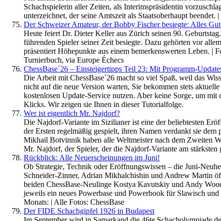
Schachspielerin aller Zeiten, als Interimspräsidentin vorzusch
unterzeichnet, der seine Amtszeit als Staatsoberhaupt beendet. 
Der Schweizer Amateur, der Bobby Fischer besiegte: Alles Gut
Heute feiert Dr. Dieter Keller aus Zürich seinen 90. Geburtsta
führenden Spieler seiner Zeit besiegte. Dazu gehörten vor all
präsentiert Höhepunkte aus einem bemerkenswerten Leben. | Fot
Turnierbuch, via Europe Échecs
ChessBase´26 – Einsteigertipps Teil 23: Mit Programm-Update
Die Arbeit mit ChessBase´26 macht so viel Spaß, weil das Wis
nicht auf die neue Version warten, Sie bekommen stets aktuell
kostenlosen Update-Service nutzen. Aber keine Sorge, um mit
Klicks. Wir zeigen sie Ihnen in dieser Tutorialfolge.
Wer ist eigentlich Mr. Najdorf?
Die Najdorf-Variante im Sizilianer ist eine der beliebtesten Er
der Ersten regelmäßig gespielt, ihren Namen verdankt sie dem 
Mikhail Botvinnik haben alle Weltmeister nach dem Zweiten Welt
Mr. Najdorf, der Spieler, der die Najdorf-Variante am stärkste
Rückblick: Alle Neuerscheinungen im Juni!
Ob Strategie, Technik oder Eröffnungswissen – die Juni-Neuh
Schneider-Zinner, Adrian Mikhalchishin und Andrew Martin öffn
beiden ChessBase-Neulinge Kostya Kavutskiy und Andy Woodwar
jeweils ein neues Powerbase und Powerbook für Slawisch und S
Monats: | Alle Fotos: ChessBase
Der FIDE Schachgipfel 1926 in Budapest
Im September wird in Samarkand die 46te Schacholympiade de