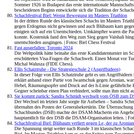
Sommer 1926 in Budapest das erste internationale Mannschafts
bescheidenen Beginn entwickelte sich die Tradition der Schac
Schachfestival Biel: Wenig Bewegung im Masters Triathlon
In der dritten Runde des klassischen Schachs im Masters Triathl
gegen Erdogmus nicht gewinnen und auch Blübaum kam gegen S
einigten sich auf ein Unentschieden. Umkämpfter waren die Par
konnte. Kosteniuk fand den Weg zum Sieg gegen Vaishali hinge
unentschieden ausgingen. | Fotos: Biel Chess Festival
Fast ausgefallen: Toronto 2024
Die Weltpolitik hätte beinahe das erste Kandidatenturnier im 
erschütterten Visa-Fragen die Schachwelt. Einen Monat vor Tur
Michal Walusza (FIDE Chess).
Ellis Schatztruhe - Die Strategieschule 2 (Angriffsideen)
In dieser Folge von Ellis Schatztruhe geht es um Angriffsideen 
erklärt anhand einer Partie von Iwantschuk gegen Aronian, war
Hebel, Räumungsopfer und Druck auf der h-Linie gefährliche K
Gegner scheinbar einen Plan verhindert, sollte man ihm nicht a
Sie kommt zurück: Sandra Schmidt wechselt vom ÖSB zum 
Der Wechsel im letzten Jahr sorgte für Aufsehen – Sandra Sc
übernahm des Posten der Generalsekretärin. Die Überraschung j
Schachbundes (DSB) machte der DSAM-Macherin ein Angebot, 
hauptamtlich für den DSB die DSAM-Organisation leiten. | Foto
Schachfestival Biel: Blübaum verliert gegen Le, der zu Aronian
Die Spannung steigt weiter nach Runde 3 im klassischen Schac
Biel. Im Masters Triathlon kam es an der Spitze zum Zusamme