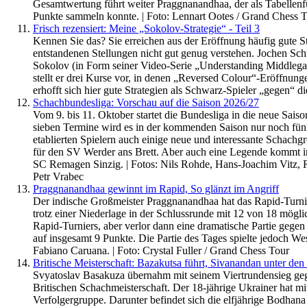
Gesamtwertung führt weiter Praggnanandhaa, der als Tabellenfüh
Punkte sammeln konnte. | Foto: Lennart Ootes / Grand Chess 
Frisch rezensiert: Meine „Sokolov-Strategie“ - Teil 3
Kennen Sie das? Sie erreichen aus der Eröffnung häufig gute St
entstandenen Stellungen nicht gut genug verstehen. Jochen Sch
Sokolov (in Form seiner Video-Serie „Understanding Middlegame 
stellt er drei Kurse vor, in denen „Reversed Colour“-Eröffnun
erhofft sich hier gute Strategien als Schwarz-Spieler „gegen“ d
Schachbundesliga: Vorschau auf die Saison 2026/27
Vom 9. bis 11. Oktober startet die Bundesliga in die neue Saiso
sieben Termine wird es in der kommenden Saison nur noch fünf 
etablierten Spielern auch einige neue und interessante Schach
für den SV Werder ans Brett. Aber auch eine Legende kommt im 
SC Remagen Sinzig. | Fotos: Nils Rohde, Hans-Joachim Vitz, R
Petr Vrabec
Praggnanandhaa gewinnt im Rapid, So glänzt im Angriff
Der indische Großmeister Praggnanandhaa hat das Rapid-Turn
trotz einer Niederlage in der Schlussrunde mit 12 von 18 mögli
Rapid-Turniers, aber verlor dann eine dramatische Partie ge
auf insgesamt 9 Punkte. Die Partie des Tages spielte jedoch W
Fabiano Caruana. | Foto: Crystal Fuller / Grand Chess Tour
Britische Meisterschaft: Bazakutsa führt, Sivanandan unter den
Svyatoslav Basakuza übernahm mit seinem Viertrundensieg geg
Britischen Schachmeisterschaft. Der 18-jährige Ukrainer hat mi
Verfolgergruppe. Darunter befindet sich die elfjährige Bodhan