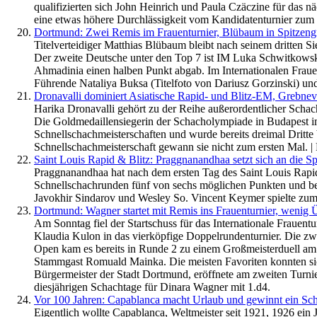
qualifizierten sich John Heinrich und Paula Czäczine für das nä
eine etwas höhere Durchlässigkeit vom Kandidatenturnier zum Me
Dortmund: Zwei Remis im Frauenturnier, Blübaum in Spitzen
Titelverteidiger Matthias Blübaum bleibt nach seinem dritten Sie
Der zweite Deutsche unter den Top 7 ist IM Luka Schwitkowsk
Ahmadinia einen halben Punkt abgab. Im Internationalen Fraue
Führende Nataliya Buksa (Titelfoto von Dariusz Gorzinski) und 
Dronavalli dominiert Asiatische Rapid- und Blitz-EM, Greb
Harika Dronavalli gehört zu der Reihe außerordentlicher Schach
Die Goldmedaillensiegerin der Schacholympiade in Budapest im 
Schnellschachmeisterschaften und wurde bereits dreimal Dritte 
Schnellschachmeisterschaft gewann sie nicht zum ersten Mal. |
Saint Louis Rapid & Blitz: Praggnanandhaa setzt sich an die Sp
Praggnanandhaa hat nach dem ersten Tag des Saint Louis Rapid 
Schnellschachrunden fünf von sechs möglichen Punkten und be
Javokhir Sindarov und Wesley So. Vincent Keymer spielte zum 
Dortmund: Wagner startet mit Remis ins Frauenturnier, weni
Am Sonntag fiel der Startschuss für das Internationale Frauen
Klaudia Kulon in das vierköpfige Doppelrundenturnier. Die zwe
Open kam es bereits in Runde 2 zu einem Großmeisterduell am 
Stammgast Romuald Mainka. Die meisten Favoriten konnten sich d
Bürgermeister der Stadt Dortmund, eröffnete am zweiten Turnie
diesjährigen Schachtage für Dinara Wagner mit 1.d4.
Vor 100 Jahren: Capablanca macht Urlaub und gewinnt ein Sch
Eigentlich wollte Capablanca, Weltmeister seit 1921, 1926 ein 