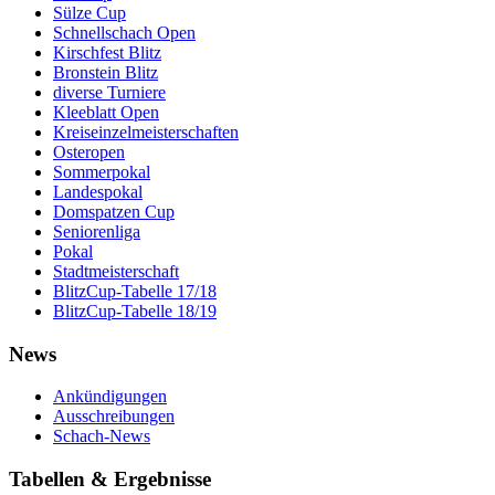
Sülze Cup
Schnellschach Open
Kirschfest Blitz
Bronstein Blitz
diverse Turniere
Kleeblatt Open
Kreiseinzelmeisterschaften
Osteropen
Sommerpokal
Landespokal
Domspatzen Cup
Seniorenliga
Pokal
Stadtmeisterschaft
BlitzCup-Tabelle 17/18
BlitzCup-Tabelle 18/19
News
Ankündigungen
Ausschreibungen
Schach-News
Tabellen & Ergebnisse