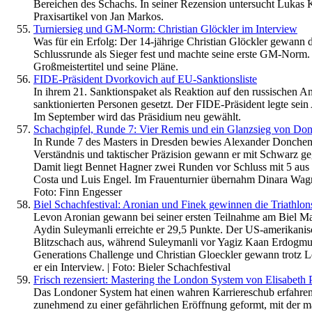
Bereichen des Schachs. In seiner Rezension untersucht Lukas K
Praxisartikel von Jan Markos.
Turniersieg und GM-Norm: Christian Glöckler im Interview
Was für ein Erfolg: Der 14-jährige Christian Glöckler gewann d
Schlussrunde als Sieger fest und machte seine erste GM-Norm. 
Großmeistertitel und seine Pläne.
FIDE-Präsident Dvorkovich auf EU-Sanktionsliste
In ihrem 21. Sanktionspaket als Reaktion auf den russischen A
sanktionierten Personen gesetzt. Der FIDE-Präsident legte se
Im September wird das Präsidium neu gewählt.
Schachgipfel, Runde 7: Vier Remis und ein Glanzsieg von Do
In Runde 7 des Masters in Dresden bewies Alexander Donchenko
Verständnis und taktischer Präzision gewann er mit Schwarz g
Damit liegt Bennet Hagner zwei Runden vor Schluss mit 5 aus 
Costa und Luis Engel. Im Frauenturnier übernahm Dinara Wagne
Foto: Finn Engesser
Biel Schachfestival: Aronian und Finek gewinnen die Triathlo
Levon Aronian gewann bei seiner ersten Teilnahme am Biel Mast
Aydin Suleymanli erreichte er 29,5 Punkte. Der US-amerikanisc
Blitzschach aus, während Suleymanli vor Yagiz Kaan Erdogmu
Generations Challenge und Christian Gloeckler gewann trotz L
er ein Interview. | Foto: Bieler Schachfestival
Frisch rezensiert: Mastering the London System von Elisabeth 
Das Londoner System hat einen wahren Karriereschub erfahren. 
zunehmend zu einer gefährlichen Eröffnung geformt, mit der man