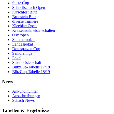
Sülze Cup
Schnellschach Open
Kirschfest Blitz
Bronstein Blitz
diverse Turniere
Kleeblatt Open
Kreiseinzelmeisterschaften
Osteropen
Sommerpokal
Landespokal
Domspatzen Cup
Seniorenliga
Pokal
Stadtmeisterschaft
BlitzCup-Tabelle 17/18
BlitzCup-Tabelle 18/19
News
Ankündigungen
Ausschreibungen
Schach-News
Tabellen & Ergebnisse