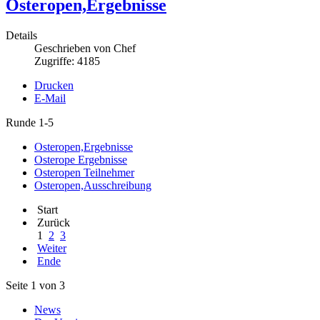
Osteropen,Ergebnisse
Details
Geschrieben von
Chef
Zugriffe: 4185
Drucken
E-Mail
Runde 1-5
Osteropen,Ergebnisse
Osterope Ergebnisse
Osteropen Teilnehmer
Osteropen,Ausschreibung
Start
Zurück
1
2
3
Weiter
Ende
Seite 1 von 3
News