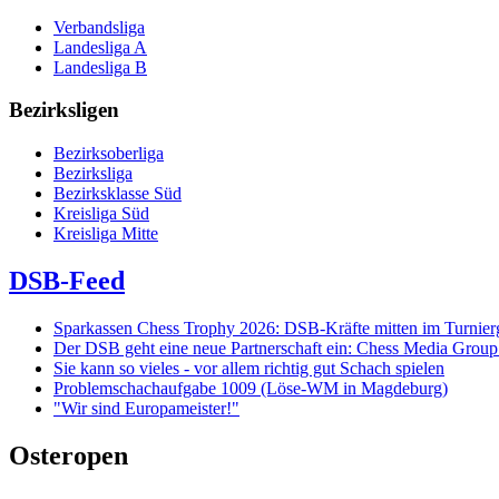
Verbandsliga
Landesliga A
Landesliga B
Bezirksligen
Bezirksoberliga
Bezirksliga
Bezirksklasse Süd
Kreisliga Süd
Kreisliga Mitte
DSB-Feed
Sparkassen Chess Trophy 2026: DSB-Kräfte mitten im Turnie
Der DSB geht eine neue Partnerschaft ein: Chess Media Grou
Sie kann so vieles - vor allem richtig gut Schach spielen
Problemschachaufgabe 1009 (Löse-WM in Magdeburg)
"Wir sind Europameister!"
Osteropen