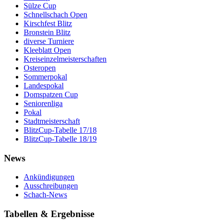
Sülze Cup
Schnellschach Open
Kirschfest Blitz
Bronstein Blitz
diverse Turniere
Kleeblatt Open
Kreiseinzelmeisterschaften
Osteropen
Sommerpokal
Landespokal
Domspatzen Cup
Seniorenliga
Pokal
Stadtmeisterschaft
BlitzCup-Tabelle 17/18
BlitzCup-Tabelle 18/19
News
Ankündigungen
Ausschreibungen
Schach-News
Tabellen & Ergebnisse