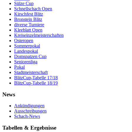
Sülze Cup
Schnellschach Open
Kirschfest Blitz
Bronstein Blitz
diverse Turniere
Kleeblatt Open
Kreiseinzelmeisterschaften
Osteropen
Sommerpokal
Landespokal
Domspatzen Cup
Seniorenliga
Pokal
Stadtmeisterschaft
BlitzCup-Tabelle 17/18
BlitzCup-Tabelle 18/19
News
Ankündigungen
Ausschreibungen
Schach-News
Tabellen & Ergebnisse