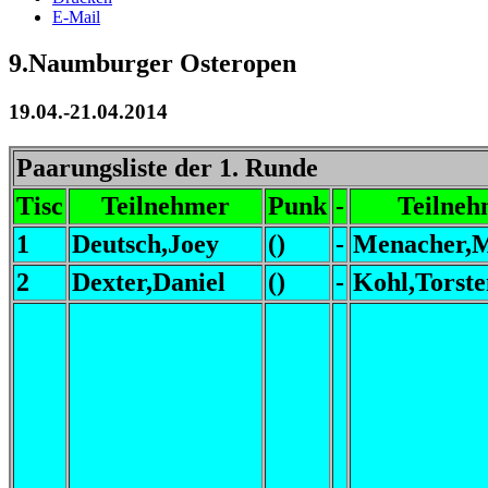
E-Mail
9.Naumburger Osteropen
19.04.-21.04.2014
Paarungsliste der 1. Runde
Tisc
Teilnehmer
Punk
-
Teilneh
1
Deutsch,Joey
()
-
Menacher,
2
Dexter,Daniel
()
-
Kohl,Torste