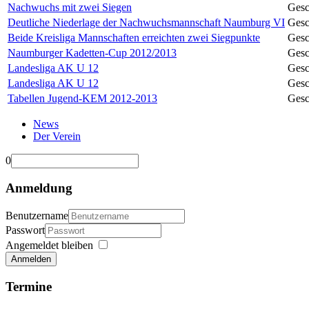
Nachwuchs mit zwei Siegen
Gesc
Deutliche Niederlage der Nachwuchsmannschaft Naumburg VI
Gesc
Beide Kreisliga Mannschaften erreichten zwei Siegpunkte
Gesc
Naumburger Kadetten-Cup 2012/2013
Gesc
Landesliga AK U 12
Gesc
Landesliga AK U 12
Gesc
Tabellen Jugend-KEM 2012-2013
Gesc
News
Der Verein
0
Anmeldung
Benutzername
Passwort
Angemeldet bleiben
Anmelden
Termine