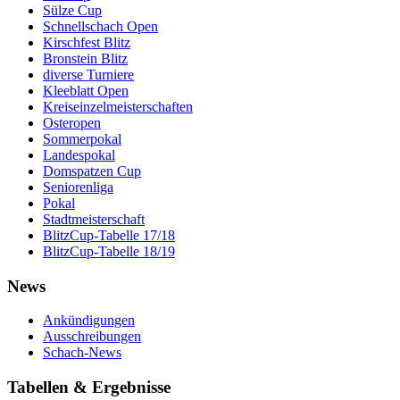
Sülze Cup
Schnellschach Open
Kirschfest Blitz
Bronstein Blitz
diverse Turniere
Kleeblatt Open
Kreiseinzelmeisterschaften
Osteropen
Sommerpokal
Landespokal
Domspatzen Cup
Seniorenliga
Pokal
Stadtmeisterschaft
BlitzCup-Tabelle 17/18
BlitzCup-Tabelle 18/19
News
Ankündigungen
Ausschreibungen
Schach-News
Tabellen & Ergebnisse