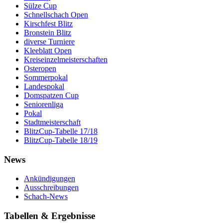
Sülze Cup
Schnellschach Open
Kirschfest Blitz
Bronstein Blitz
diverse Turniere
Kleeblatt Open
Kreiseinzelmeisterschaften
Osteropen
Sommerpokal
Landespokal
Domspatzen Cup
Seniorenliga
Pokal
Stadtmeisterschaft
BlitzCup-Tabelle 17/18
BlitzCup-Tabelle 18/19
News
Ankündigungen
Ausschreibungen
Schach-News
Tabellen & Ergebnisse