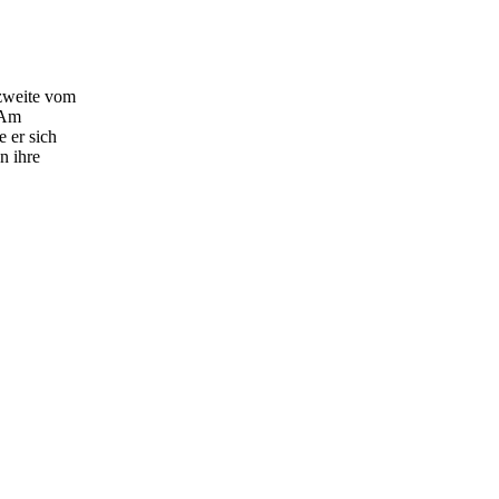
 zweite vom
 Am
 er sich
n ihre