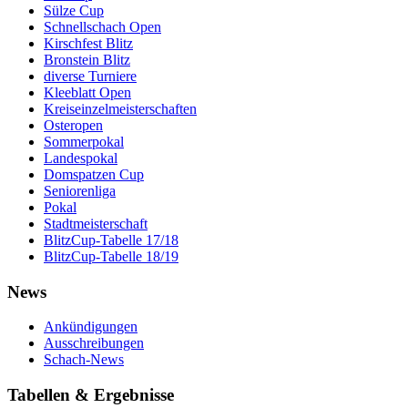
Sülze Cup
Schnellschach Open
Kirschfest Blitz
Bronstein Blitz
diverse Turniere
Kleeblatt Open
Kreiseinzelmeisterschaften
Osteropen
Sommerpokal
Landespokal
Domspatzen Cup
Seniorenliga
Pokal
Stadtmeisterschaft
BlitzCup-Tabelle 17/18
BlitzCup-Tabelle 18/19
News
Ankündigungen
Ausschreibungen
Schach-News
Tabellen & Ergebnisse