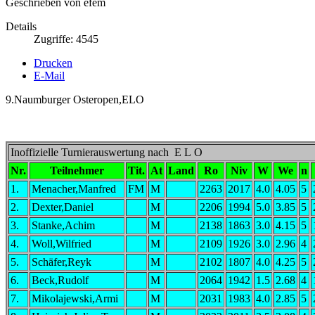
Geschrieben von efem
Details
Zugriffe: 4545
Drucken
E-Mail
9.Naumburger Osteropen,ELO
Inoffizielle Turnierauswertung nach E L O
Nr.
Teilnehmer
Tit.
At
Land
Ro
Niv
W
We
n
1.
Menacher,Manfred
FM
M
2263
2017
4.0
4.05
5
2.
Dexter,Daniel
M
2206
1994
5.0
3.85
5
3.
Stanke,Achim
M
2138
1863
3.0
4.15
5
4.
Woll,Wilfried
M
2109
1926
3.0
2.96
4
5.
Schäfer,Reyk
M
2102
1807
4.0
4.25
5
6.
Beck,Rudolf
M
2064
1942
1.5
2.68
4
7.
Mikolajewski,Armi
M
2031
1983
4.0
2.85
5