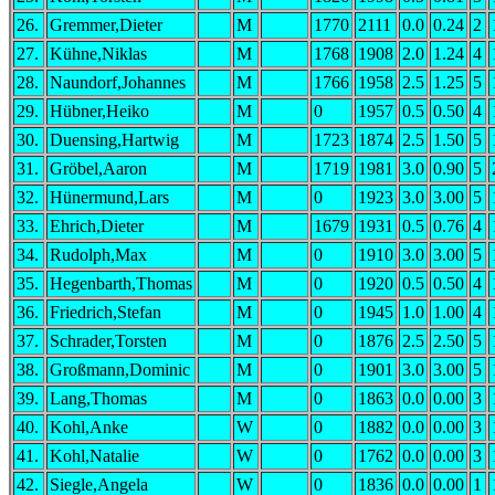
26.
Gremmer,Dieter
M
1770
2111
0.0
0.24
2
27.
Kühne,Niklas
M
1768
1908
2.0
1.24
4
28.
Naundorf,Johannes
M
1766
1958
2.5
1.25
5
29.
Hübner,Heiko
M
0
1957
0.5
0.50
4
30.
Duensing,Hartwig
M
1723
1874
2.5
1.50
5
31.
Gröbel,Aaron
M
1719
1981
3.0
0.90
5
32.
Hünermund,Lars
M
0
1923
3.0
3.00
5
33.
Ehrich,Dieter
M
1679
1931
0.5
0.76
4
34.
Rudolph,Max
M
0
1910
3.0
3.00
5
35.
Hegenbarth,Thomas
M
0
1920
0.5
0.50
4
36.
Friedrich,Stefan
M
0
1945
1.0
1.00
4
37.
Schrader,Torsten
M
0
1876
2.5
2.50
5
38.
Großmann,Dominic
M
0
1901
3.0
3.00
5
39.
Lang,Thomas
M
0
1863
0.0
0.00
3
40.
Kohl,Anke
W
0
1882
0.0
0.00
3
41.
Kohl,Natalie
W
0
1762
0.0
0.00
3
42.
Siegle,Angela
W
0
1836
0.0
0.00
1