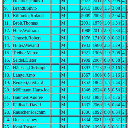
8.
Heinrich,Julius T
M
2022
2011
2.5
2.08
4
9.
Brandt,Silvio
M
2015
1808
1.5
3.08
4
10.
Rümmler,Roland
M
2009
2003
1.5
2.04
4
11.
Broß,Thomas
M
2001
1879
1.0
1.34
2
12.
Hille,Wolfram
M
1988
2015
2.0
1.84
4
13.
Jenusch,Robert
M
1976
1719
0.0
0.82
1
14.
Hiller,Wieland
M
1933
1980
2.5
1.29
3
15.
Treiber,Marco
M
1921
1906
1.0
2.08
4
16.
Seidel,Dieter
M
1909
2067
0.0
0.58
2
17.
Hänisch,Christoph
M
1893
1723
2.0
2.16
3
18.
Lange,Arno
M
1867
1806
0.5
1.16
2
19.
Benkert,Gerhard
M
1852
1864
1.5
1.44
3
20.
Möllmann,Hans-Joa
M
1846
2024
0.5
0.54
2
21.
Baumert,Andree
M
1843
1887
1.5
1.76
4
22.
Perlbach,David
M
1837
2068
1.5
0.84
4
23.
Rauscher,Joachim
M
1836
1892
0.0
0.84
2
24.
Deutsch,Joey
M
1834
2081
1.0
0.57
3
25.
Kohl,Torsten
M
1826
1998
0.5
0.81
3