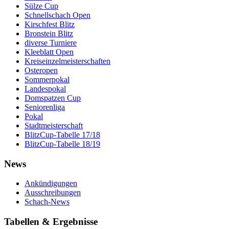
Sülze Cup
Schnellschach Open
Kirschfest Blitz
Bronstein Blitz
diverse Turniere
Kleeblatt Open
Kreiseinzelmeisterschaften
Osteropen
Sommerpokal
Landespokal
Domspatzen Cup
Seniorenliga
Pokal
Stadtmeisterschaft
BlitzCup-Tabelle 17/18
BlitzCup-Tabelle 18/19
News
Ankündigungen
Ausschreibungen
Schach-News
Tabellen & Ergebnisse