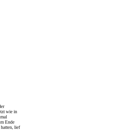
der
tzt wie in
nmal
 Am Ende
atten, lief