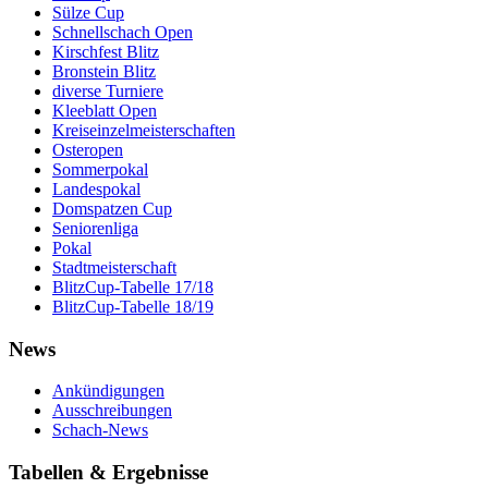
Sülze Cup
Schnellschach Open
Kirschfest Blitz
Bronstein Blitz
diverse Turniere
Kleeblatt Open
Kreiseinzelmeisterschaften
Osteropen
Sommerpokal
Landespokal
Domspatzen Cup
Seniorenliga
Pokal
Stadtmeisterschaft
BlitzCup-Tabelle 17/18
BlitzCup-Tabelle 18/19
News
Ankündigungen
Ausschreibungen
Schach-News
Tabellen & Ergebnisse