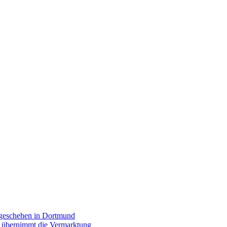
rgeschehen in Dortmund
p übernimmt die Vermarktung