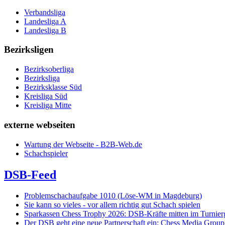
Verbandsliga
Landesliga A
Landesliga B
Bezirksligen
Bezirksoberliga
Bezirksliga
Bezirksklasse Süd
Kreisliga Süd
Kreisliga Mitte
externe webseiten
Wartung der Webseite - B2B-Web.de
Schachspieler
DSB-Feed
Problemschachaufgabe 1010 (Löse-WM in Magdeburg)
Sie kann so vieles - vor allem richtig gut Schach spielen
Sparkassen Chess Trophy 2026: DSB-Kräfte mitten im Turnie
Der DSB geht eine neue Partnerschaft ein: Chess Media Grou