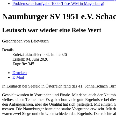
Problemschachaufgabe 1009 (Löse-WM in Magdeburg)
Naumburger SV 1951 e.V. Scha
Leutasch war wieder eine Reise Wert
Geschrieben von Lajewitsch
Details
Zuletzt aktualisiert: 04. Juni 2026
Erstellt: 04. Juni 2026
Zugriffe: 345
Drucken
E-Mail
In Leutasch bei Seefeld in Österreich fand das 41. Schnellschach Turn
Gespielt wurden in Vorrunden und Finale. Mit dabei auch der Naumbur
vielbesuchten Teilnehmer. Es gab schon viele gute Ergebnisse bei dies
den Anfangsjahren, aber die Qualität hat sich gesteigert. Mit einige
messen. Die Naumburger hatte eine starke Vorgruppe erwischt. Mit de
waren zwei Siege und ein Unentschieden das Ergebnis. Das reichte abe