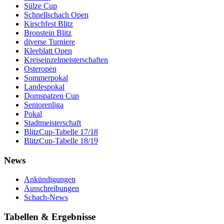
Sülze Cup
Schnellschach Open
Kirschfest Blitz
Bronstein Blitz
diverse Turniere
Kleeblatt Open
Kreiseinzelmeisterschaften
Osteropen
Sommerpokal
Landespokal
Domspatzen Cup
Seniorenliga
Pokal
Stadtmeisterschaft
BlitzCup-Tabelle 17/18
BlitzCup-Tabelle 18/19
News
Ankündigungen
Ausschreibungen
Schach-News
Tabellen & Ergebnisse