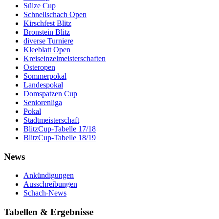
Sülze Cup
Schnellschach Open
Kirschfest Blitz
Bronstein Blitz
diverse Turniere
Kleeblatt Open
Kreiseinzelmeisterschaften
Osteropen
Sommerpokal
Landespokal
Domspatzen Cup
Seniorenliga
Pokal
Stadtmeisterschaft
BlitzCup-Tabelle 17/18
BlitzCup-Tabelle 18/19
News
Ankündigungen
Ausschreibungen
Schach-News
Tabellen & Ergebnisse