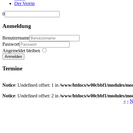
Der Verein
0
Anmeldung
Benutzername
Passwort
Angemeldet bleiben
Anmelden
Termine
Notice
: Undefined offset: 1 in
/www/htdocs/w00cbbf1/modules/mod
Notice
: Undefined offset: 2 in
/www/htdocs/w00cbbf1/modules/mod
«
‹
N