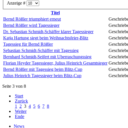
Anzeige #
Titel
Bernd Rößler triumphiert erneut
Geschrieb
Bernd Rößler wird Tagessieger
Geschrieb
Dr. Sebastian Schmidt-Schäffer klarer Tagessieger
Geschrieb
Katja Hartung siegt beim Weihnachtsfeier-Blitz
Geschrieb
Tagessieg für Bernd Rößler
Geschrieb
Sebastian Schmidt-Schäffer mit Tagessieg
Geschrieb
Bernhard Schmidt-Seifert mit Uberraschungssieg
Geschrieb
Florian Heyder Tagessieger, Julius Heinrich Gesamtsieger
Geschrieb
Bernd Rößler mit Tagessieg beim Blitz-Cup
Geschrieb
Julius Heinrich Tagessieger beim Blitz-Cup
Geschrieb
Seite 3 von 8
Start
Zurück
1
2
3
4
5
6
7
8
Weiter
Ende
News