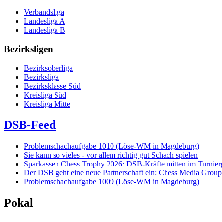
Verbandsliga
Landesliga A
Landesliga B
Bezirksligen
Bezirksoberliga
Bezirksliga
Bezirksklasse Süd
Kreisliga Süd
Kreisliga Mitte
DSB-Feed
Problemschachaufgabe 1010 (Löse-WM in Magdeburg)
Sie kann so vieles - vor allem richtig gut Schach spielen
Sparkassen Chess Trophy 2026: DSB-Kräfte mitten im Turnie
Der DSB geht eine neue Partnerschaft ein: Chess Media Grou
Problemschachaufgabe 1009 (Löse-WM in Magdeburg)
Pokal