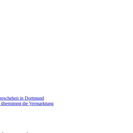
rgeschehen in Dortmund
p übernimmt die Vermarktung