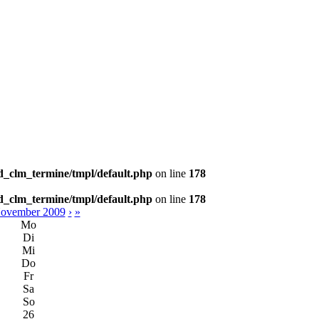
_clm_termine/tmpl/default.php
on line
178
_clm_termine/tmpl/default.php
on line
178
ovember 2009
›
»
Mo
Di
Mi
Do
Fr
Sa
So
26