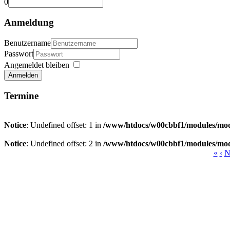
0
Anmeldung
Benutzername
Passwort
Angemeldet bleiben
Anmelden
Termine
Notice
: Undefined offset: 1 in
/www/htdocs/w00cbbf1/modules/mod
Notice
: Undefined offset: 2 in
/www/htdocs/w00cbbf1/modules/mod
«
‹
N