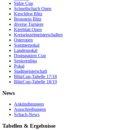
Sülze Cup
Schnellschach Open
Kirschfest Blitz
Bronstein Blitz
diverse Turniere
Kleeblatt Open
Kreiseinzelmeisterschaften
Osteropen
Sommerpokal
Landespokal
Domspatzen Cup
Seniorenliga
Pokal
Stadtmeisterschaft
BlitzCup-Tabelle 17/18
BlitzCup-Tabelle 18/19
News
Ankündigungen
Ausschreibungen
Schach-News
Tabellen & Ergebnisse