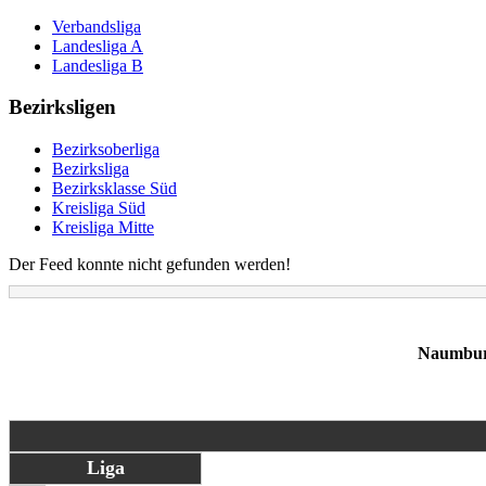
Verbandsliga
Landesliga A
Landesliga B
Bezirksligen
Bezirksoberliga
Bezirksliga
Bezirksklasse Süd
Kreisliga Süd
Kreisliga Mitte
Der Feed konnte nicht gefunden werden!
Naumburg
Liga