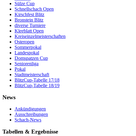
Sülze Cup
Schnellschach Open
Kirschfest Blitz
Bronstein Blitz
diverse Turniere
Kleeblatt Open
Kreiseinzelmeisterschaften
Osteropen
Sommerpokal
Landespokal
Domspatzen Cup
Seniorenliga
Pokal
Stadtmeisterschaft
BlitzCup-Tabelle 17/18
BlitzCup-Tabelle 18/19
News
Ankündigungen
Ausschreibungen
Schach-News
Tabellen & Ergebnisse